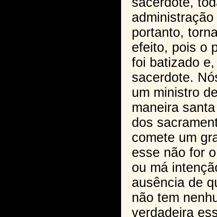
sacerdote, tod
administração
portanto, torn
efeito, pois o
foi batizado e,
sacerdote. Nó
um ministro d
maneira santa
dos sacrament
comete um gr
esse não for 
ou má intenção
ausência de q
não tem nenhu
verdadeira es