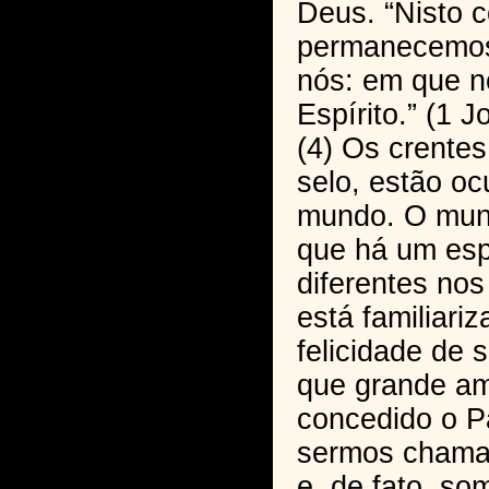
Deus. “Nisto
permanecemos 
nós: em que n
Espírito.” (1 J
(4) Os crentes
selo, estão oc
mundo. O mun
que há um esp
diferentes no
está familiari
felicidade de 
que grande am
concedido o Pa
sermos chamad
e, de fato, so