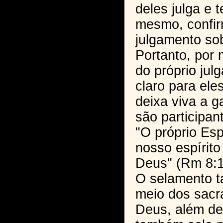
deles julga e 
mesmo, confi
julgamento sob
Portanto, por
do próprio jul
claro para ele
deixa viva a g
são participa
"O próprio Espí
nosso espírito
Deus" (Rm 8:1
O selamento t
meio dos sac
Deus, além des