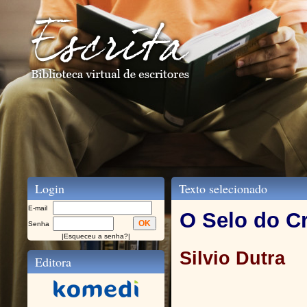
Login
Texto selecionado
E-mail
O Selo do C
Senha
|
Esqueceu a senha?
|
Silvio Dutra
Editora