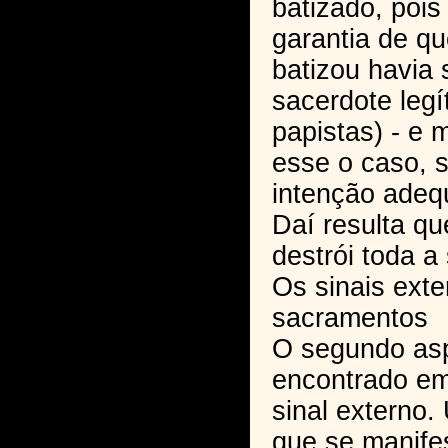
batizado, pois
garantia de q
batizou havia 
sacerdote legí
papistas) - e
esse o caso, s
intenção adequ
Daí resulta q
destrói toda a 
Os sinais ext
sacramentos
O segundo asp
encontrado e
sinal externo.
que se manife