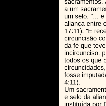
sacramentos. A
a um sacramen
um selo. "... 
aliança entre 
17:11); “E rec
circuncisão co
da fé que tev
incircunciso; p
todos os que 
circuncidados,
fosse imputada
4:11).
Um sacramento
e selo da alia
instituída por