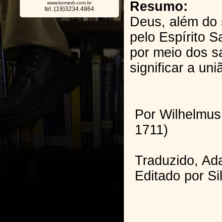
Resumo:
www.komedi.com.br
tel.:(19)3234.4864
Deus, além do s
pelo Espírito 
por meio dos s
significar a un
Por Wilhelmus
1711)
Traduzido, Ad
Editado por Si