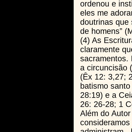
ordenou e inst
eles me adora
doutrinas qu
de homens” (Mt
(4) As Escritu
claramente que
sacramentos. 
a circuncisão
(Êx 12: 3,27; 
batismo santo
28:19) e a Ce
26: 26-28; 1 C
Além do Autor
consideramos
administram -