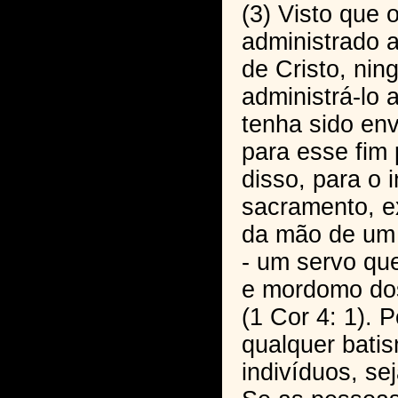
(3) Visto que 
administrado
de Cristo, ni
administrá-lo 
tenha sido env
para esse fim 
disso, para o 
sacramento, e
da mão de um
- um servo que
e mordomo dos
(1 Cor 4: 1). 
qualquer bati
indivíduos, s