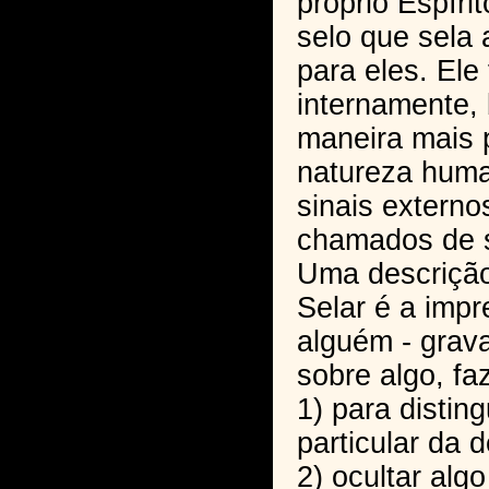
próprio Espíri
selo que sela 
para eles. El
internamente,
maneira mais 
natureza huma
sinais externo
chamados de 
Uma descrição
Selar é a imp
alguém - grav
sobre algo, fa
1) para distin
particular da d
2) ocultar alg