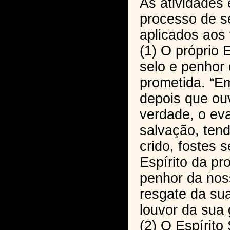
As atividades 
processo de 
aplicados aos 
(1) O próprio 
selo e penhor
prometida. “
depois que ouv
verdade, o ev
salvação, ten
crido, fostes 
Espírito da pr
penhor da nos
resgate da su
louvor da sua g
(2) O Espírito