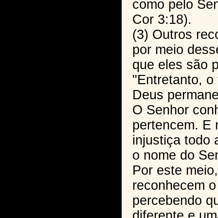
como pelo Senh
Cor 3:18).
(3) Outros re
por meio dess
que eles são p
"Entretanto, o
Deus permanec
O Senhor conh
pertencem. E 
injustiça todo
o nome do Senh
Por este meio,
reconhecem o
percebendo qu
diferente e um