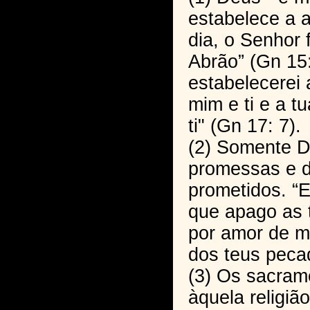
estabelece a 
dia, o Senhor
Abrão” (Gn 15:
estabelecerei 
mim e ti e a 
ti" (Gn 17: 7).
(2) Somente D
promessas e d
prometidos. “
que apago as 
por amor de m
dos teus pecad
(3) Os sacram
àquela religi