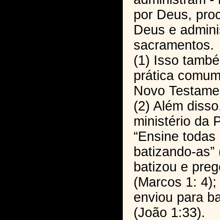
por Deus, pro
Deus e admini
sacramentos.
(1) Isso tamb
prática comum
Novo Testame
(2) Além disso
ministério da P
“Ensine todas
batizando-as” 
batizou e pre
(Marcos 1: 4);
enviou para ba
(João 1:33).