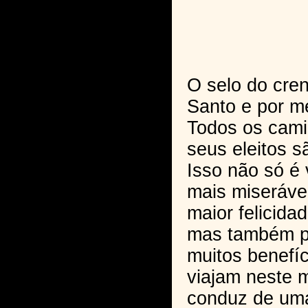
O selo do cren
Santo e por m
Todos os cam
seus eleitos s
Isso não só é
mais miserávei
maior felicida
mas também p
muitos benefí
viajam neste 
conduz de um