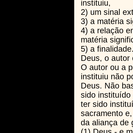
instituiu,
2) um sinal ex
3) a matéria si
4) a relação en
matéria signifi
5) a finalidade
Deus, o autor
O autor ou a 
instituiu não 
Deus. Não bas
sido instituíd
ter sido insti
sacramento e,
da aliança de 
(1) Deus - e m