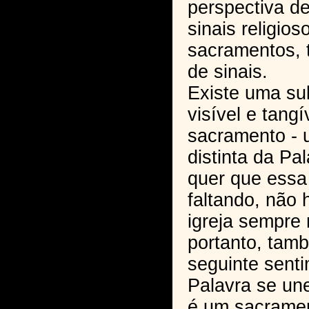
perspectiva de
sinais religio
sacramentos,
de sinais.
Existe uma su
visível e tang
sacramento - 
distinta da P
quer que essa
faltando, não
igreja sempre 
portanto, tam
seguinte sent
Palavra se une
é um sacramen