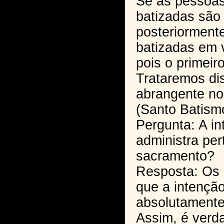
Se as pessoas
batizadas são
posteriormente
batizadas em 
pois o primeir
Trataremos di
abrangente no
(Santo Batism
Pergunta: A i
administra pe
sacramento?
Resposta: Os 
que a intenção
absolutamente
Assim, é verd