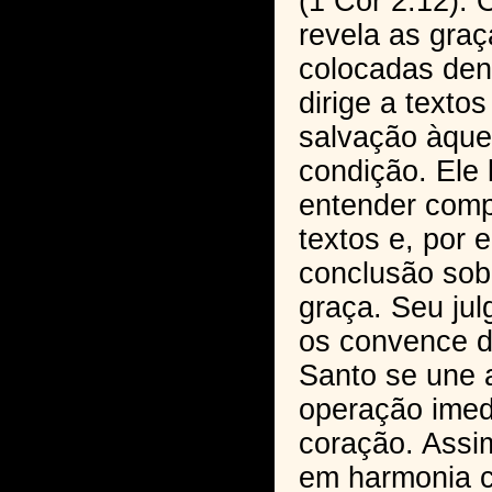
(1 Cor 2:12). 
revela as gra
colocadas dent
dirige a text
salvação àque
condição. Ele 
entender com
textos e, por e
conclusão sob
graça. Seu jul
os convence di
Santo se une 
operação imed
coração. Assi
em harmonia c