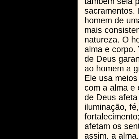
também sela p
sacramentos. 
homem de uma
mais consiste
natureza. O 
alma e corpo. 
de Deus garan
ao homem a gr
Ele usa meios
com a alma e 
de Deus afeta 
iluminação, fé
fortaleciment
afetam os sent
assim, a alma.