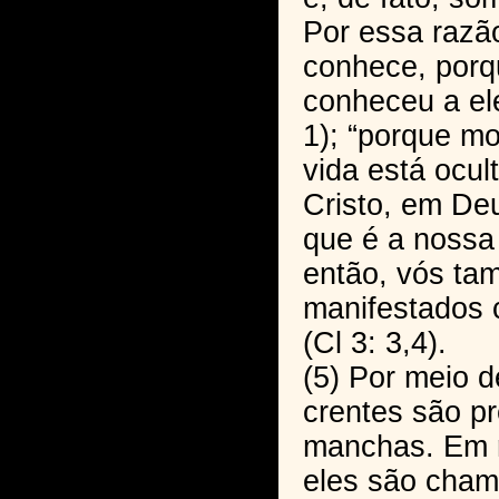
Por essa razã
conhece, porq
conheceu a el
1); “porque mo
vida está ocu
Cristo, em De
que é a nossa 
então, vós ta
manifestados c
(Cl 3: 3,4).
(5) Por meio d
crentes são pr
manchas. Em r
eles são cham