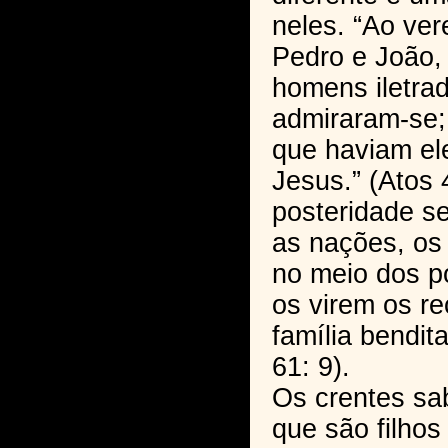
neles. “Ao ver
Pedro e João,
homens iletrad
admiraram-se;
que haviam el
Jesus.” (Atos 
posteridade s
as nações, os
no meio dos p
os virem os r
família bendi
61: 9).
Os crentes sa
que são filhos