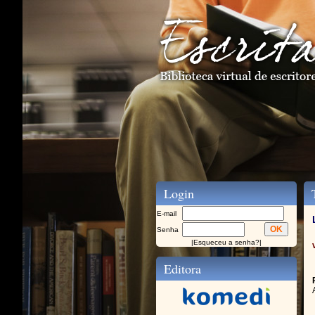
Login
T
E-mail
Senha
|
Esqueceu a senha?
|
Editora