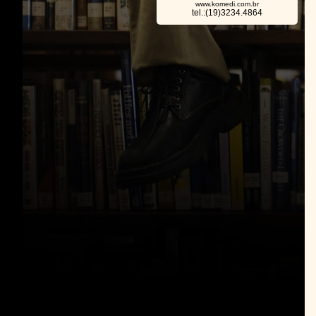
www.komedi.com.br
tel.:(19)3234.4864