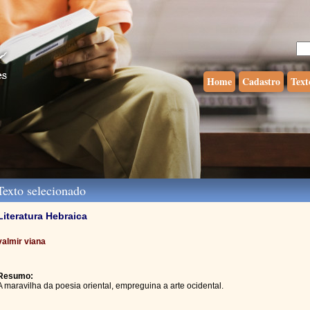
Home
Cadastro
Text
exto selecionado
Literatura Hebraica
valmir viana
Resumo:
A maravilha da poesia oriental, empreguina a arte ocidental.