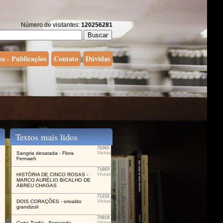
Número de visitantes:
120256281
os - Publicações
Contato
Dúvidas
Textos mais lidos
76365
Sangria desatada - Flora
Visitas
Fernweh
71865
HISTÓRIA DE CINCO ROSAS -
Visitas
MARCO AURÉLIO BICALHO DE
ABREU CHAGAS
71232
DOIS CORAÇÕES - orivaldo
Visitas
grandizoli
70818
Carta Tardia - Fernando
Visitas