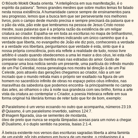
O filósofo Mokiti Okada orienta. “A inteligência em sua manifestação, é o
espírito da palavra”. Temos grandes mestres que sobre muitos temas foi falado
nesta nossa existência. A humanidade carece sempre de ensinamentos para
seu progresso, lemos que a busca tem que ser perseverante nos melhores
livros, pois o campo deste mundo precisa e sempre precisará da palavra que e
o pão da vida, pão este que lembramos na pessoa de Jesus Cristo nosso
mestre, suas palavras que é a própria razão da existência de um religar
criatura ao criador. Espalha-se em toda as escrituras no mapa de brilhantismo,
nos ensinos dos mestres dos mestres indicando um único caminho que é a
verdade que liberta, no evangelho de João ele diz pois, conhecereis a verdade
e a verdade vos libertara, perguntamos que verdade é esta, sinto que é a
nossa própria consciência, pois ela reflete a realidade de tudo, nosso livre
arbítrio é usado quando obedecemos a uma lei maior a dos céus, lei esta não
presente nas escolas da mentira mais nas estradas do amor. Gosto de
comparar uma boa notícia sendo um presente, uma partícula do infindo mundo
de um Pai Celestial, nossa genealogia nos mostra tal direção à de um Pai
Celeste, pois através das gerações chegamos ao criador, não a um ser
incriado que o mundo retrata mais o próprio ser exaltado na figura de um
homem no sacerdócio infinito de obras no espaço pelos céus infindos, nas
maravilhas da sabedoria que podemos encontra- la principalmente no campo
das artes, ao olhamos o céu à noite sua grandeza com seu brilho, forma a arte
vista da criatura ao contemplar o Criador, a poesia Hebraica reflete em sua
forma original há literária formas de reter tudo que for de bom, exemplo:
Ø Paralelismo é um verso ecoando no outro que acompanha, números 23:19.
Ø Quiasmo, é um paralelismo invertido, salmos 124:7.
Ø Imagem figurada, úsa-se sementes de mostarda,
óleo de prelo que nunca se esgota lâmpadas acesas para um noivo a chegar.
Ø Dualismo, é o duplo sentido na poesia, Isaias 2:1-4.
À beleza existente nos versos das escrituras sagradas liberta a alma faminta
de um existir, pôr isto estamos em busca de um mestre, o cristianismo é a