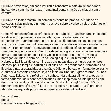
Ø O livro provérbios, em cada versículos encontra a palavra de sabedoria
indicando o caminho da razão, numa inteligente criação do criador com a
criatura.
Ø O livro de Isaias mostra um homem presente na própria identidade do
salvador, Isaias mais que ninguém escreve sobre o verbo da vida, vejamos em
Isaias capítulo 53.
Como vê temos parábolas, crônicas, cartas, cânticos, nas escrituras indicando
a salvação do povo numa sião exaltada, num verdadeiro poema
contemplativo. A grande parte das escrituras são documentadas de relatos
vividos por homens e mulheres inspirados, trazendo até nós os céus de divina
realeza. Pensemos nas palavras do apóstolo João discípulo amado de
Emanuel, no princípio era o Verbo, esta palavra grega tem como fundamento à
forma onde tudo se origina, Ele o Cristo foi o criador numa maravilhosa
narração de fatos. A obra de luz da Teologia que é um Testemunho de
Hebreus, 11:3 leva até os confins as boas novas das escrituras dos tempos
eternos, pois o tempo é partículas infinitas de um grande todo. Abraçamos há
liberdade não à escravidão à paz não o ódio, e a beleza em forma de versos. A
cultura vivi presente conosco seja da Índia do Tibet do Egito em Israel, ou nas
Américas. Esta cultura refletida no conhecer da palavra alimenta a todos na
forma saudável de reconhecer em tudo a mão inspirada da Inteligência com
dons divinos. A alma alimentada com o pão da vida surgirá na manhã da
primeira ressurreição e verá tudo que alcançou na coragem da fé presente
abrindo um leque de princípios enriquecedor e de brilhantismo.
Valmir Viana.
poeta
www.valmir-viana.blogspot.com