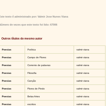
Este texto é administrado por: Valmir Jose Nunes Viana
Número de vezes que este texto foi lido: 67006
Outros títulos do mesmo autor
Poesias
Poética
valmir viana
Poesias
Campo de Flores
valmir viana
Poesias
Corrente de palavras
valmir viana
Poesias
Filosofia
valmir viana
Poesias
Canção
valmir viana
Poesias
Flores de Pindo
valmir viana
Poesias
Belas Artes
valmir viana
Poesias
escritos
valmir viana