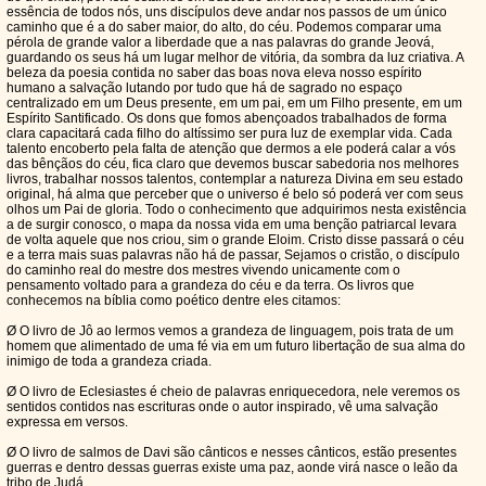
essência de todos nós, uns discípulos deve andar nos passos de um único
caminho que é a do saber maior, do alto, do céu. Podemos comparar uma
pérola de grande valor a liberdade que a nas palavras do grande Jeová,
guardando os seus há um lugar melhor de vitória, da sombra da luz criativa. A
beleza da poesia contida no saber das boas nova eleva nosso espírito
humano a salvação lutando por tudo que há de sagrado no espaço
centralizado em um Deus presente, em um pai, em um Filho presente, em um
Espírito Santificado. Os dons que fomos abençoados trabalhados de forma
clara capacitará cada filho do altíssimo ser pura luz de exemplar vida. Cada
talento encoberto pela falta de atenção que dermos a ele poderá calar a vós
das bênçãos do céu, fica claro que devemos buscar sabedoria nos melhores
livros, trabalhar nossos talentos, contemplar a natureza Divina em seu estado
original, há alma que perceber que o universo é belo só poderá ver com seus
olhos um Pai de gloria. Todo o conhecimento que adquirimos nesta existência
a de surgir conosco, o mapa da nossa vida em uma benção patriarcal levara
de volta aquele que nos criou, sim o grande Eloim. Cristo disse passará o céu
e a terra mais suas palavras não há de passar, Sejamos o cristão, o discípulo
do caminho real do mestre dos mestres vivendo unicamente com o
pensamento voltado para a grandeza do céu e da terra. Os livros que
conhecemos na bíblia como poético dentre eles citamos:
Ø O livro de Jô ao lermos vemos a grandeza de linguagem, pois trata de um
homem que alimentado de uma fé via em um futuro libertação de sua alma do
inimigo de toda a grandeza criada.
Ø O livro de Eclesiastes é cheio de palavras enriquecedora, nele veremos os
sentidos contidos nas escrituras onde o autor inspirado, vê uma salvação
expressa em versos.
Ø O livro de salmos de Davi são cânticos e nesses cânticos, estão presentes
guerras e dentro dessas guerras existe uma paz, aonde virá nasce o leão da
tribo de Judá.