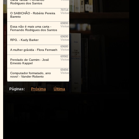
Rodrigues dos Santos
70714
O SABICHÃO - Robério Pereira
Visitas
Barreto
69890
Essa não é mais uma carta -
Visitas
Fernando Rodrigues dos Santos
69690
RPG. - Kady Barker
Visitas
69680
A mulher grávida - Flora Fernweh
Visitas
69582
Perolado de Carmim - José
Visitas
Ernesto Kappel
69494
Computador formatado, ano
Visitas
novo! - Vander Roberto
Páginas:
Próxima
Última