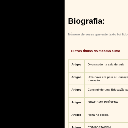
Biografia:
Número de vezes que este texto foi lido
Outros títulos do mesmo autor
Artigos
Diversisade na sala de aula
Artigos
Uma nova era para a Educaçã
Inovação.
Artigos
Construindo uma Educação pa
Artigos
GRAFISMO INDÍGENA
Artigos
Horta na escola
Artigos
COMPOSTAGEM