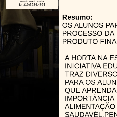
www.komedi.com.br
tel.:(19)3234.4864
Resumo:
OS ALUNOS PA
PROCESSO DA 
PRODUTO FINAL
A HORTA NA E
INICIATIVA ED
TRAZ DIVERSO
PARA OS ALUN
QUE APRENDA
IMPORTÂNCIA
ALIMENTAÇÃO
SAUDAVÉL,PE