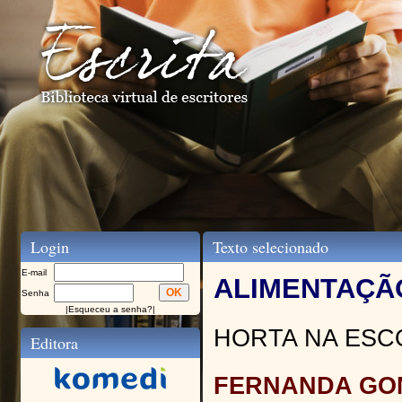
Login
Texto selecionado
E-mail
ALIMENTAÇÃ
Senha
|
Esqueceu a senha?
|
HORTA NA ESC
Editora
FERNANDA GON