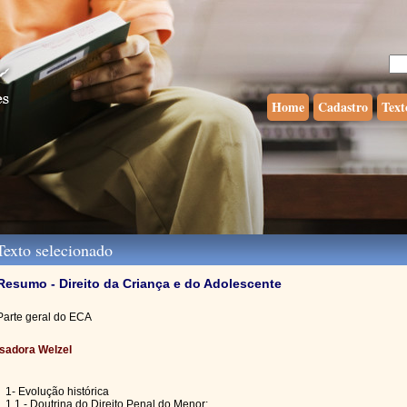
Home
Cadastro
Text
exto selecionado
Resumo - Direito da Criança e do Adolescente
Parte geral do ECA
Isadora Welzel
1- Evolução histórica
1.1 - Doutrina do Direito Penal do Menor: