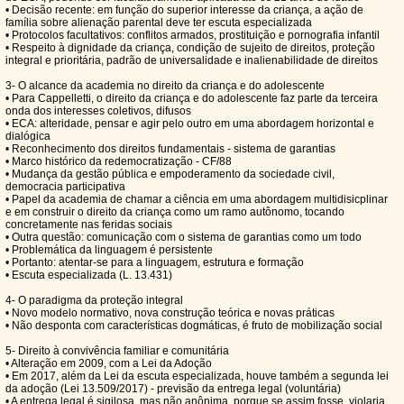
• Decisão recente: em função do superior interesse da criança, a ação de
família sobre alienação parental deve ter escuta especializada
• Protocolos facultativos: conflitos armados, prostituição e pornografia infantil
• Respeito à dignidade da criança, condição de sujeito de direitos, proteção
integral e prioritária, padrão de universalidade e inalienabilidade de direitos
3- O alcance da academia no direito da criança e do adolescente
• Para Cappelletti, o direito da criança e do adolescente faz parte da terceira
onda dos interesses coletivos, difusos
• ECA: alteridade, pensar e agir pelo outro em uma abordagem horizontal e
dialógica
• Reconhecimento dos direitos fundamentais - sistema de garantias
• Marco histórico da redemocratização - CF/88
• Mudança da gestão pública e empoderamento da sociedade civil,
democracia participativa
• Papel da academia de chamar a ciência em uma abordagem multidisicplinar
e em construir o direito da criança como um ramo autônomo, tocando
concretamente nas feridas sociais
• Outra questão: comunicação com o sistema de garantias como um todo
• Problemática da linguagem é persistente
• Portanto: atentar-se para a linguagem, estrutura e formação
• Escuta especializada (L. 13.431)
4- O paradigma da proteção integral
• Novo modelo normativo, nova construção teórica e novas práticas
• Não desponta com características dogmáticas, é fruto de mobilização social
5- Direito à convivência familiar e comunitária
• Alteração em 2009, com a Lei da Adoção
• Em 2017, além da Lei da escuta especializada, houve também a segunda lei
da adoção (Lei 13.509/2017) - previsão da entrega legal (voluntária)
• A entrega legal é sigilosa, mas não anônima, porque se assim fosse, violaria