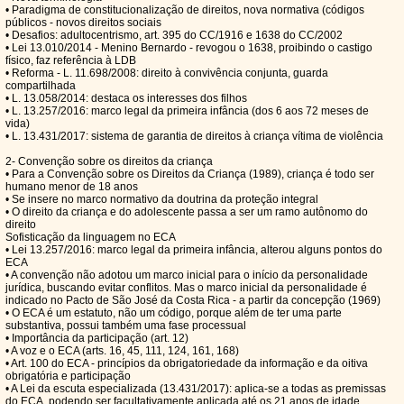
• Paradigma de constitucionalização de direitos, nova normativa (códigos
públicos - novos direitos sociais
• Desafios: adultocentrismo, art. 395 do CC/1916 e 1638 do CC/2002
• Lei 13.010/2014 - Menino Bernardo - revogou o 1638, proibindo o castigo
físico, faz referência à LDB
• Reforma - L. 11.698/2008: direito à convivência conjunta, guarda
compartilhada
• L. 13.058/2014: destaca os interesses dos filhos
• L. 13.257/2016: marco legal da primeira infância (dos 6 aos 72 meses de
vida)
• L. 13.431/2017: sistema de garantia de direitos à criança vítima de violência
2- Convenção sobre os direitos da criança
• Para a Convenção sobre os Direitos da Criança (1989), criança é todo ser
humano menor de 18 anos
• Se insere no marco normativo da doutrina da proteção integral
• O direito da criança e do adolescente passa a ser um ramo autônomo do
direito
Sofisticação da linguagem no ECA
• Lei 13.257/2016: marco legal da primeira infância, alterou alguns pontos do
ECA
• A convenção não adotou um marco inicial para o início da personalidade
jurídica, buscando evitar conflitos. Mas o marco inicial da personalidade é
indicado no Pacto de São José da Costa Rica - a partir da concepção (1969)
• O ECA é um estatuto, não um código, porque além de ter uma parte
substantiva, possui também uma fase processual
• Importância da participação (art. 12)
• A voz e o ECA (arts. 16, 45, 111, 124, 161, 168)
• Art. 100 do ECA - princípios da obrigatoriedade da informação e da oitiva
obrigatória e participação
• A Lei da escuta especializada (13.431/2017): aplica-se a todas as premissas
do ECA, podendo ser facultativamente aplicada até os 21 anos de idade