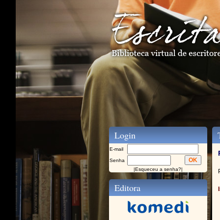
Login
T
E-mail
Senha
|
Esqueceu a senha?
|
Editora