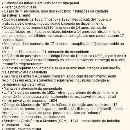
• O mundo da infância era visto sob prisma penal
• Herança portuguesa
• Casas de misericórdia, roda dos expostos: instituições de cuidado
(assistencialismo)
• Códigos penais de 1830 (Império) e 1890 (República): delinquência
praticada pelo menor, imputabilidade baseada no discernimento
• Código Penal do Império (1830): menores de 14 anos isentos de
imputabilidade, os infratores de idade inferior a 14 anos com discernimento
sobre o ato eram recolhidos nas casas de correção até que completassem 17
anos de idade
• Maiores de 14 e menores de 17: penas de cumplicidade (⅔ da que cabia ao
adulto)
• Maior de 17 e menor de 21: atenuante da menoridade
• Influência do positivismo no Código Penal da República (1890): a partir dos 9
anos era autorizado retirar a criança do ambiente “viciado” e entregá-la a uma
instituição “regeneradora”
• Contexto republicano, entendia-se que quanto mais precoce a internação,
mais positivo era o resultado
• Se crianças entre 9 e 14 anos tivessem agido com discernimento, eram
recolhidas em estabelecimentos disciplinares industriais podendo ali
permanecer até os 17 anos
• Manteve a atenuante da menoridade
• L. 4.242 de 5 de janeiro de 1921 - eliminou o critério do discernimento, o
menor de 14 anos passa a ser totalmente improcessável e irresponsável
• Juízo privativo de menores - 1924
• Código de Menores de 1927: assistência e proteção aos menores de 18
anos,tratou de temas como guarda, família substituta, trabalho infantil, não se
restringindo ao mundo da pena, passou-se a falar em “criança”
• Menores abandonados e delinquentes
• Serviço de Assistência a Menores (SAM) - 1941 - centralidade do trabalho
• Funabem - 1964
• Febem - governo militar