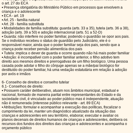
o art. 27 do ECA
• Presença obrigatória do Ministério Público em processos que envolvem a
criança e o adolescente
• ECA - art. 19
• Art. 25 - família natural
• Art. 28 - família substituta
• Modalidades de família substituta: guarda (arts. 33 a 35), tutela (arts. 36 a 38),
adoção (arts. 39 a 50) e adoção internacional (arts. 51 a 52-D)
• Guarda: não interfere no poder familiar, podendo o guardião se opor aos pais.
Se o indivíduo recebeu o status de guardião pelo Judiciário, ele é o
responsável maior, ainda que o poder familiar seja dos pais, sendo que a
criança pode receber pensão alimentícia dos pais
• Tutela: implica o dever de guarda e ocorre quando não há mais poder familiar
• Adoção: é incompatível com o poder familiar anterior, o filho adotivo tem
direito aos mesmos direitos e prerrogativas de um filho biológico. Uma pessoa
casada pode adotar o filho do cônjuge apenas se a mãe/pai biológico for
destituído do poder familiar, há uma vedação estatutária em relação à adoção
por avós e irmãos
6- Conselho de direitos e conselho tutelar
6.1- Conselhos de direito:
• Possuem caráter deliberativo, atuam nos âmbitos municipal, estadual e
nacional, formado de maneira parital entre representantes do Estado e da
sociedade civil, é vinculado ao poder público mas é independente, atuação
não é remunerada (interesse público relevante - art. 89 ECA)
• Atribuições: formular e acompanhar a execução das políticas, fiscalizar o
cumprimento da lei, manter um diagnóstico atualizado da situação das
crianças e adolescentes em seu território, elaborar, executar e avaliar os
planos decenais de direitos humanos de crianças e adolescentes, delibera os
recursos dos fundos dos direitos das crianças e adolescentes e acompanha o
orçamento público