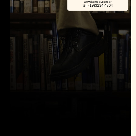
www.komedi.com.br
tel.:(19)3234.4864