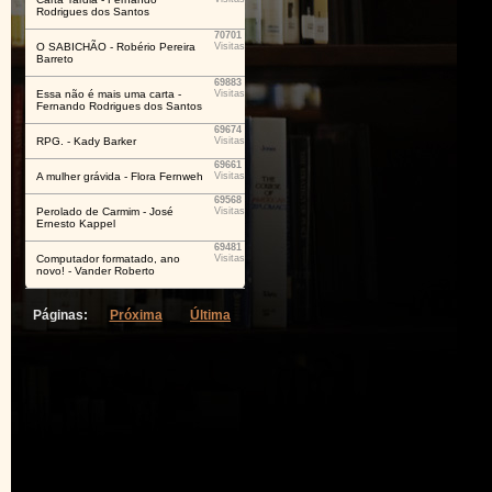
Rodrigues dos Santos
70701
O SABICHÃO - Robério Pereira
Visitas
Barreto
69883
Essa não é mais uma carta -
Visitas
Fernando Rodrigues dos Santos
69674
RPG. - Kady Barker
Visitas
69661
A mulher grávida - Flora Fernweh
Visitas
69568
Perolado de Carmim - José
Visitas
Ernesto Kappel
69481
Computador formatado, ano
Visitas
novo! - Vander Roberto
Páginas:
Próxima
Última