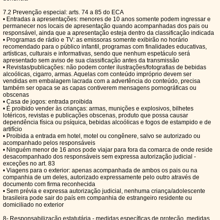
7.2 Prevenção especial: arts. 74 a 85 do ECA
• Entradas a apresentações: menores de 10 anos somente podem ingressar e
permanecer nos locais de apresentação quando acompanhadas dos pais ou
responsável, ainda que a apresentação esteja dentro da classificação indicada
• Programas de rádio e TV: as emissoras somente exibirão no horário
recomendado para o público infantil, programas com finalidades educativas,
artísticas, culturais e informativas, sendo que nenhum espetáculo será
apresentado sem aviso de sua classificação antes da transmissão
• Revistas/publicações: não podem conter ilustrações/fotografias de bebidas
alcoólicas, cigarro, armas. Aquelas com conteúdo impróprio devem ser
vendidas em embalagem lacrada com a advertência do conteúdo, precisa
também ser opaca se as capas contiverem mensagens pornográficas ou
obscenas
• Casa de jogos: entrada proibida
• É proibido vender às crianças: armas, munições e explosivos, bilhetes
lotéricos, revistas e publicações obscenas, produto que possa causar
dependência física ou psíquica, bebidas alcoólicas e fogos de estampido e de
artifício
• Proibida a entrada em hotel, motel ou congênere, salvo se autorizado ou
acompanhado pelos responsáveis
• Ninguém menor de 16 anos pode viajar para fora da comarca de onde reside
desacompanhado dos responsáveis sem expressa autorização judicial -
exceções no art. 83
• Viagens para o exterior: apenas acompanhada de ambos os pais ou na
companhia de um deles, autorizado expressamente pelo outro através de
documento com firma reconhecida
• Sem prévia e expressa autorização judicial, nenhuma criança/adolescente
brasileira pode sair do país em companhia de estrangeiro residente ou
domiciliado no exterior
8- Responsabilização estatutária - medidas específicas de proteção, medidas