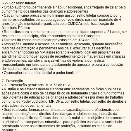
6.2- Conselho tutelar:
• Órgão autônomo, permanente e não jurisdicional, encarregado de zelar pelo
cumprimento dos direitos das crianças e adolescentes
• Cada município precisa ter no mínimo um conselho tutelar composto por 5
membros escolhidos pela população por voto direto para um mandato de 4
anos (eleição municipal organizada pelo CMDCA), sob fiscalização do
Ministério Público
• Requisitos para ser membro: idoneidade moral, idade superior a 21 anos, ser
residente no município, não ter parentes no mesmo Conselho
• Direitos do conselheiro tutelar previstos no art. 134 do ECA
• Atribuições: atende e aconselha as famílias, aplicando, quando necessário,
medidas de proteção e pertinentes aos pais, executar suas decisões,
encaminhar notícias ao MP, assessorar o executivo local em programas de
atendimento, promover ações de reconhecimento de maus-tratos em crianças
e adolescentes, atender crianças vítimas de violência doméstica,
representando em juízo para o afastamento do agressor e para a concessão
de medida protetiva de urgência
• O conselho tutelar não destitui o poder familiar
7- Prevenção
7.1 - Prevenção geral: arts. 70 a 73 do ECA
• A União e os estados devem elaborar articuladamente políticas públicas e
ações para coibir o uso de castigo físico ou tratamento cruel e difundir formas
não violentas de educação de crianças e adolescentes por meio do trabalho
conjunto do Poder Judiciário, MP, DPE, conselho tutelar, conselho de direitos e
entidades não governamentais
• Será realizada: formação continuada e capacitação de profissionais que
atuem na proteção dos direitos das crianças e adolescentes, inclusão da
proteção nas políticas públicas desde o pré-natal com o objetivo de promover
a orientação e campanhas educativas para o público escolar e a sociedade
orientando sobre os instrumentos de proteção, incluindo os canais de
denúncia