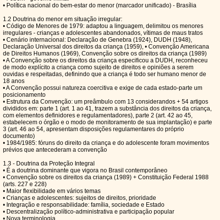
• Política nacional do bem-estar do menor (marcador unificado) - Brasília
1.2 Doutrina do menor em situação irregular:
• Código de Menores de 1979: adaptou a linguagem, delimitou os menores
irregulares - crianças e adolescentes abandonados, vítimas de maus tratos
• Cenário internacional: Declaração de Genebra (1924), DUDH (1948),
Declaração Universal dos direitos da criança (1959), • Convenção Americana
de Direitos Humanos (1969), Convenção sobre os direitos da criança (1989)
• A Convenção sobre os direitos da criança especificou a DUDH, reconheceu
de modo explícito a criança como sujeito de direitos e opiniões a serem
ouvidas e respeitadas, definindo que a criança é todo ser humano menor de
18 anos
• A Convenção possui natureza coercitiva e exige de cada estado-parte um
posicionamento
• Estrutura da Convenção: um preâmbulo com 13 considerandos + 54 artigos
divididos em: parte 1 (art. 1 ao 41, trazem a substância dos direitos da criança,
com elementos definidores e regulamentadores), parte 2 (art. 42 ao 45,
estabelecem o órgão e o modo de monitoramento de sua implantação) e parte
3 (art. 46 ao 54, apresentam disposições regulamentares do próprio
documento)
• 1984/1985: fóruns do direito da criança e do adolescente foram movimentos
prévios que antecederam a convenção
1.3 - Doutrina da Proteção Integral
• É a doutrina dominante que vigora no Brasil contemporâneo
• Convenção sobre os direitos da criança (1989) + Constituição Federal 1988
(arts. 227 e 228)
• Maior flexibilidade em vários temas
• Crianças e adolescentes: sujeitos de direitos, prioridade
• Integração e responsabilidade: família, sociedade e Estado
• Descentralização político-administrativa e participação popular
• Nova terminologia