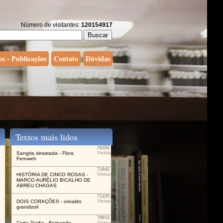
Número de visitantes:
120154917
os - Publicações
Contato
Dúvidas
Textos mais lidos
76350
Sangria desatada - Flora
Visitas
Fernweh
71842
HISTÓRIA DE CINCO ROSAS -
Visitas
MARCO AURÉLIO BICALHO DE
ABREU CHAGAS
71225
DOIS CORAÇÕES - orivaldo
Visitas
grandizoli
70812
Carta Tardia - Fernando
Visitas