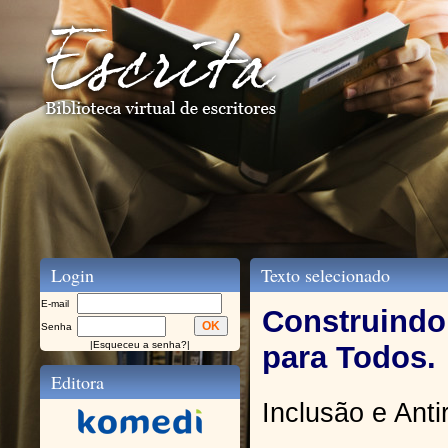
Login
Texto selecionado
E-mail
Construind
Senha
|
Esqueceu a senha?
|
para Todos.
Editora
Inclusão e Ant