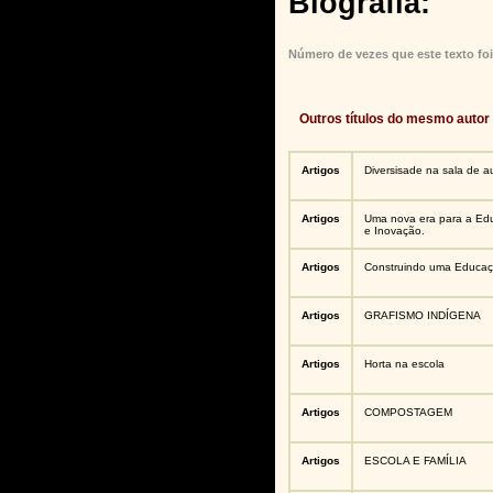
Biografia:
Número de vezes que este texto foi
Outros títulos do mesmo autor
Artigos
Diversisade na sala de a
Artigos
Uma nova era para a Ed
e Inovação.
Artigos
Construindo uma Educaç
Artigos
GRAFISMO INDÍGENA
Artigos
Horta na escola
Artigos
COMPOSTAGEM
Artigos
ESCOLA E FAMÍLIA