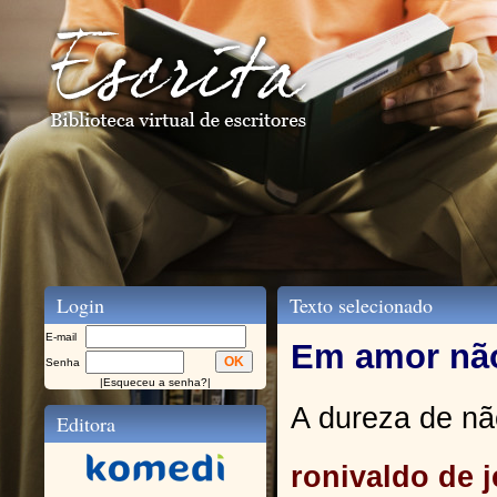
Login
Texto selecionado
E-mail
Em amor nã
Senha
|
Esqueceu a senha?
|
A dureza de n
Editora
ronivaldo de 