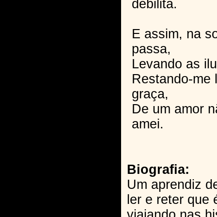
debilita.
E assim, na so
passa,
Levando as ilu
Restando-me l
graça,
De um amor nã
amei.
Biografia:
Um aprendiz de
ler e reter que
viajando nas h