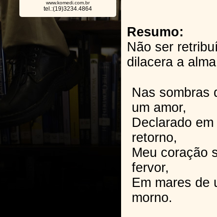
www.komedi.com.br
tel.:(19)3234.4864
Resumo:
Não ser retrib
dilacera a alma
Nas sombras d
um amor,
Declarado em 
retorno,
Meu coração s
fervor,
Em mares de u
morno.