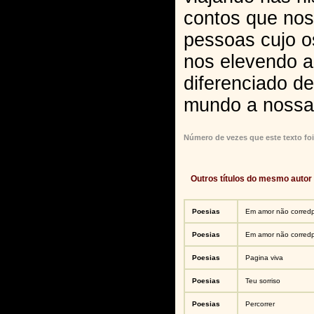
contos que nos
pessoas cujo o
nos elevendo 
diferenciado de
mundo a nossa 
Número de vezes que este texto foi
Outros títulos do mesmo autor
Poesias
Em amor não corred
Poesias
Em amor não corred
Poesias
Pagina viva
Poesias
Teu sorriso
Poesias
Percorrer