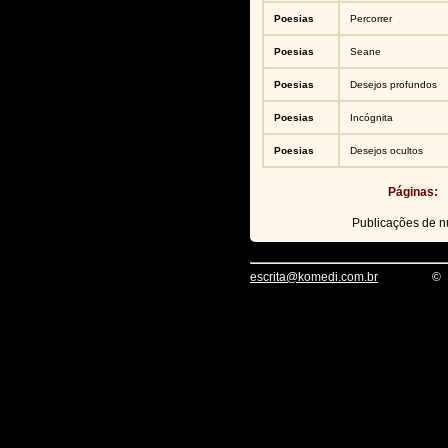
Poesias
Percorrer
Poesias
Seane
Poesias
Desejos profundos
Poesias
Incógnita
Poesias
Desejos ocultos
Páginas:
Publicações de 
escrita@komedi.com.br
©