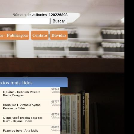
Número de visitantes:
120226898
os - Publicações
Contato
Dúvidas
tos mais lidos
68933
O Sábio - Deborah Valente
Visitas
Borba Douglas
68777
Haikai AA-I - Antonio Ayrton
Visitas
Pereira da Silva
68759
O que você precisa para ser
Visitas
feliz? - Rejane Boeira
68602
Fazendo bolo - Ana Mello
Visitas