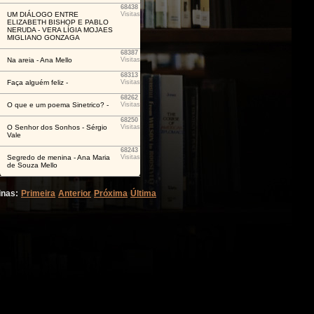
68438
UM DIÁLOGO ENTRE
Visitas
ELIZABETH BISHOP E PABLO
NERUDA - VERA LÍGIA MOJAES
MIGLIANO GONZAGA
68387
Na areia - Ana Mello
Visitas
68313
Faça alguém feliz -
Visitas
68262
O que e um poema Sinetrico? -
Visitas
68250
O Senhor dos Sonhos - Sérgio
Visitas
Vale
68243
Segredo de menina - Ana Maria
Visitas
de Souza Mello
inas:
Primeira
Anterior
Próxima
Última