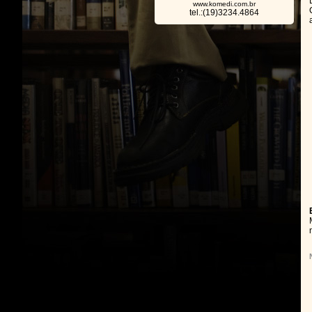
www.komedi.com.br
tel.:(19)3234.4864