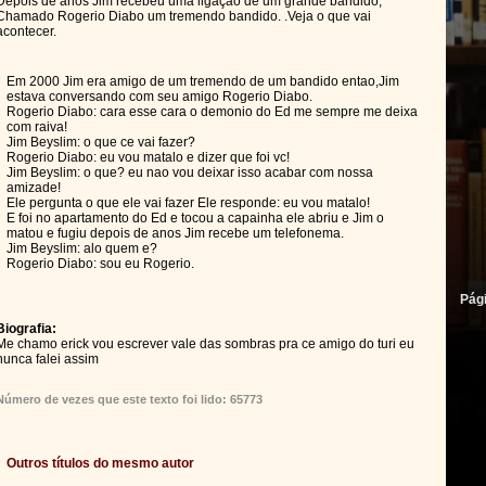
Depois de anos Jim recebeu uma ligaçao de um grande bandido,
Chamado Rogerio Diabo um tremendo bandido. .Veja o que vai
acontecer.
Em 2000 Jim era amigo de um tremendo de um bandido entao,Jim
estava conversando com seu amigo Rogerio Diabo.
Rogerio Diabo: cara esse cara o demonio do Ed me sempre me deixa
com raiva!
Jim Beyslim: o que ce vai fazer?
Rogerio Diabo: eu vou matalo e dizer que foi vc!
Jim Beyslim: o que? eu nao vou deixar isso acabar com nossa
amizade!
Ele pergunta o que ele vai fazer Ele responde: eu vou matalo!
E foi no apartamento do Ed e tocou a capainha ele abriu e Jim o
matou e fugiu depois de anos Jim recebe um telefonema.
Jim Beyslim: alo quem e?
Rogerio Diabo: sou eu Rogerio.
Pág
Biografia:
Me chamo erick vou escrever vale das sombras pra ce amigo do turi eu
nunca falei assim
Número de vezes que este texto foi lido: 65773
Outros títulos do mesmo autor