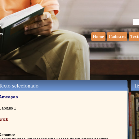
Home
Cadastro
Text
exto selecionado
Tex
Ameaças
Capitulo 1
Erick
Resumo: