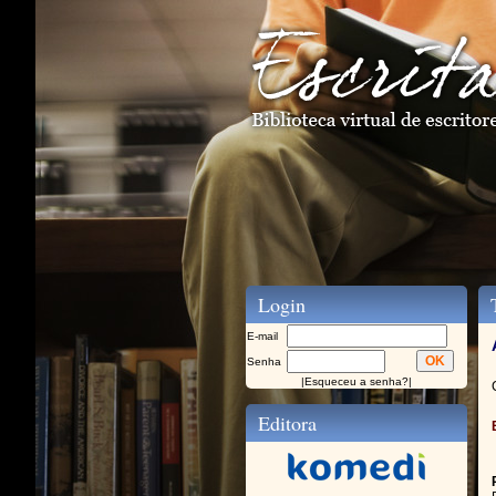
Login
T
E-mail
Senha
|
Esqueceu a senha?
|
Editora