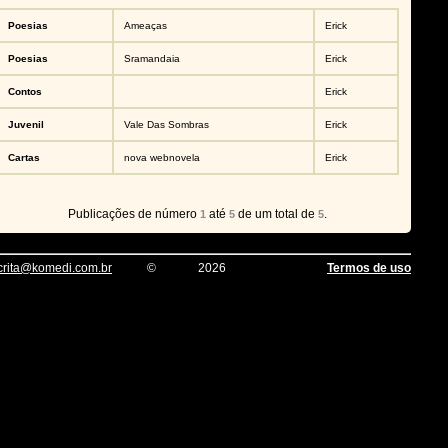
Poesias
Ameaças
Erick
Poesias
Sramandaia
Erick
Contos
Erick
Juvenil
Vale Das Sombras
Erick
Cartas
nova webnovela
Erick
Publicações de número
até
de um total de
.
1
5
5
crita@komedi.com.br
©
2026
Termos de uso