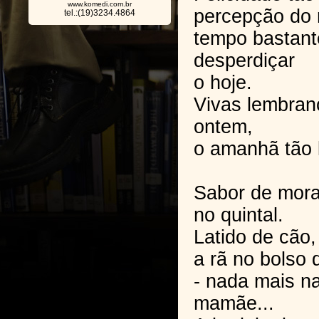
www.komedi.com.br
percepção do 
tel.:(19)3234.4864
tempo bastant
desperdiçar
o hoje.
Vivas lembran
ontem,
o amanhã tão 
Sabor de mor
no quintal.
Latido de cão,
a rã no bolso 
- nada mais na
mamãe...