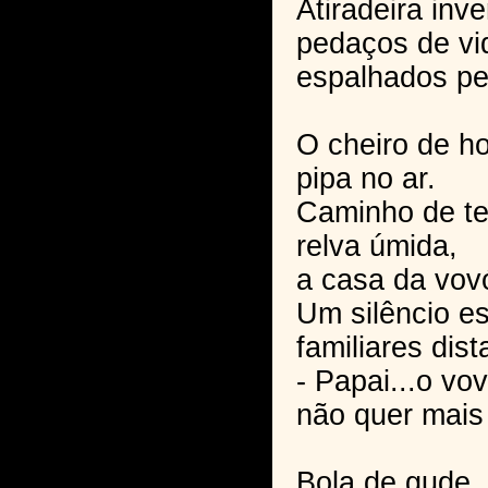
Atiradeira inve
pedaços de vi
espalhados pe
O cheiro de ho
pipa no ar.
Caminho de te
relva úmida,
a casa da vov
Um silêncio es
familiares dis
- Papai...o vo
não quer mais 
Bola de gude,