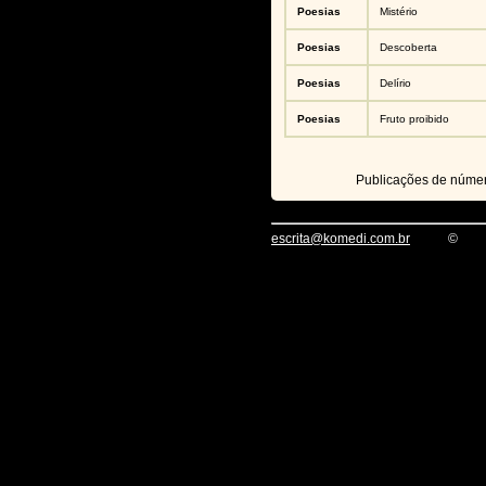
Poesias
Mistério
Poesias
Descoberta
Poesias
Delírio
Poesias
Fruto proibido
Publicações de núme
escrita@komedi.com.br
©