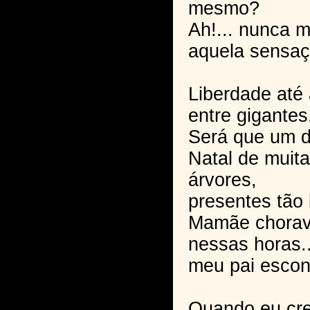
mesmo?
Ah!... nunca m
aquela sensaç
Liberdade até
entre gigantes
Será que um d
Natal de muit
árvores,
presentes tão 
Mamãe chora
nessas horas..
meu pai escon
Quando eu cr