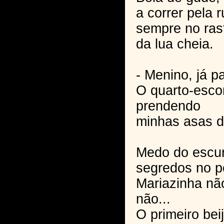
a correr pela r
sempre no ras
da lua cheia.
- Menino, já p
O quarto-escon
prendendo
minhas asas d
Medo do escur
segredos no p
Mariazinha n
não...
O primeiro bei