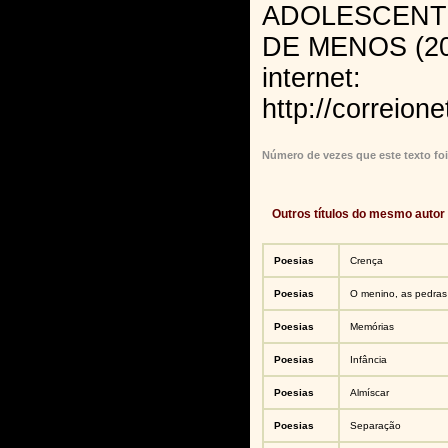
ADOLESCENTE
DE MENOS (200
internet:
http://correione
Número de vezes que este texto foi
Outros títulos do mesmo autor
Poesias
Crença
Poesias
O menino, as pedras
Poesias
Memórias
Poesias
Infância
Poesias
Almíscar
Poesias
Separação