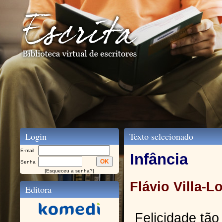
Login
Texto selecionado
E-mail
Infância
Senha
|
Esqueceu a senha?
|
Flávio Villa-L
Editora
Felicidade tão