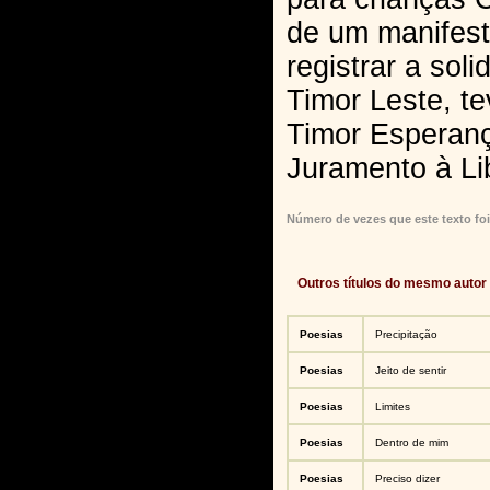
de um manifest
registrar a soli
Timor Leste, te
Timor Esperan
Juramento à Li
Número de vezes que este texto foi
Outros títulos do mesmo autor
Poesias
Precipitação
Poesias
Jeito de sentir
Poesias
Limites
Poesias
Dentro de mim
Poesias
Preciso dizer