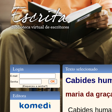
Login
Texto selecionado
E-mail
Cabides hu
Senha
|
Esqueceu a senha?
|
maria da graç
Editora
Cabides huma