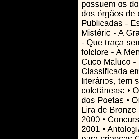
possuem os do
dos órgãos de d
Publicadas - E
Mistério - A G
- Que traça se
folclore - A Me
Cuco Maluco -
Classificada e
literários, te
coletâneas: • 
dos Poetas • 
Lira de Bronze 
2000 • Concurso
2001 • Antolog
para crianças C