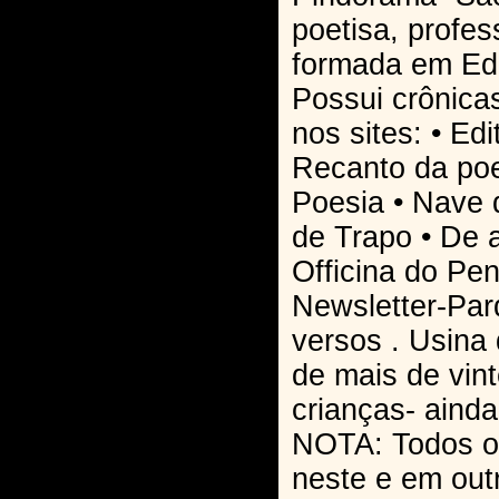
poetisa, profe
formada em Edu
Possui crônica
nos sites: • Ed
Recanto da poe
Poesia • Nave 
de Trapo • De 
Officina do Pe
Newsletter-Par
versos . Usina 
de mais de vint
crianças- ainda
NOTA: Todos os
neste e em outr