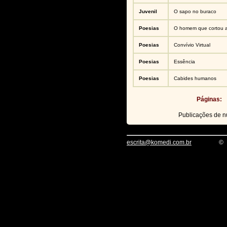
Juvenil
O sapo no buraco
Poesias
O homem que cortou a
Poesias
Convívio Virtual
Poesias
Essência
Poesias
Cabides humanos
Páginas:
Publicações de 
escrita@komedi.com.br
©