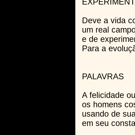
EXPERIMEN
Deve a vida co
um real campo
e de experime
Para a evoluçã
PALAVRAS
A felicidade o
os homens cos
usando de sua
em seu consta