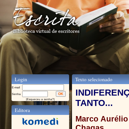
Login
Texto selecionado
E-mail
INDIFEREN
Senha
|
Esqueceu a senha?
|
TANTO...
Editora
Marco Aurélio
Chagas