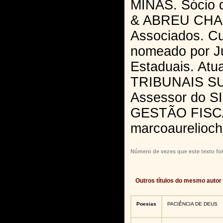
MINAS. Sócio
& ABREU CHA
Associados. Cu
nomeado por Ju
Estaduais. Atua
TRIBUNAIS S
Assessor do 
GESTÃO FISC
marcoaurelioc
Número de vezes que este texto foi
Outros títulos do mesmo autor
Poesias
PACIÊNCIA DE DEUS