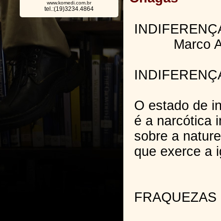
www.komedi.com.br
tel.:(19)3234.4864
INDIFERENÇA e
Marco Auré
INDIFERENÇ
O estado de i
é a narcótica i
sobre a natur
que exerce a i
FRAQUEZAS 