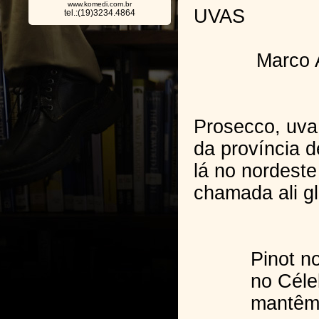
www.komedi.com.br
UVAS
tel.:(19)3234.4864
Marco Aur
Prosecco, uva 
da província d
lá no nordeste 
chamada ali gl
Pinot noir 
no Célebri
mantêm cint