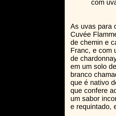
com uvas 
As uvas para
Cuvée Flamme,
de chemin e c
Franc, e com
de chardonnay,
em um solo de
branco chamad
que é nativo 
que confere a
um sabor inco
e requintado, 