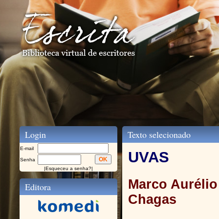
Login
Texto selecionado
E-mail
UVAS
Senha
|
Esqueceu a senha?
|
Marco Aurélio
Editora
Chagas