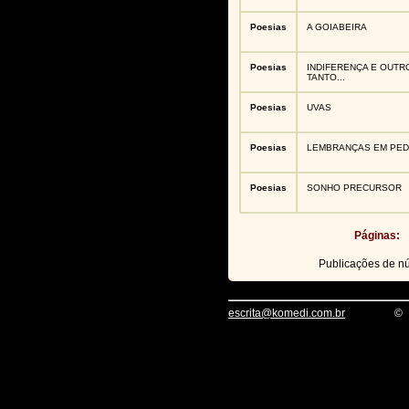
Poesias
A GOIABEIRA
Poesias
INDIFERENÇA E OUTR
TANTO...
Poesias
UVAS
Poesias
LEMBRANÇAS EM PE
Poesias
SONHO PRECURSOR
Páginas:
Publicações de 
escrita@komedi.com.br
©