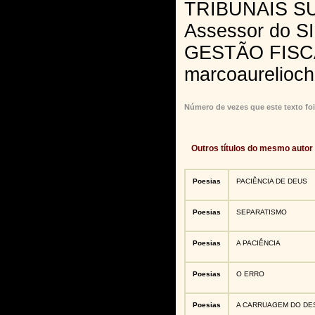
TRIBUNAIS S
Assessor do 
GESTÃO FISC
marcoaurelioc
Número de vezes que este texto foi
Outros títulos do mesmo autor
Poesias
PACIÊNCIA DE DEUS
Poesias
SEPARATISMO
Poesias
A PACIÊNCIA
Poesias
O ERRO
Poesias
A CARRUAGEM DO DE