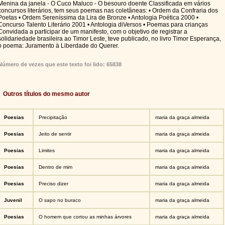
Menina da janela - O Cuco Maluco - O besouro doente Classificada em vários
concursos literários, tem seus poemas nas coletâneas: • Ordem da Confraria dos
Poetas • Ordem Sereníssima da Lira de Bronze • Antologia Poética 2000 •
Concurso Talento Literário 2001 • Antologia diVersos • Poemas para crianças
Convidada a participar de um manifesto, com o objetivo de registrar a
solidariedade brasileira ao Timor Leste, teve publicado, no livro Timor Esperança,
o poema: Juramento à Liberdade do Querer.
Número de vezes que este texto foi lido: 65838
Outros títulos do mesmo autor
Poesias
Precipitação
maria da graça almeida
Poesias
Jeito de sentir
maria da graça almeida
Poesias
Limites
maria da graça almeida
Poesias
Dentro de mim
maria da graça almeida
Poesias
Preciso dizer
maria da graça almeida
Juvenil
O sapo no buraco
maria da graça almeida
Poesias
O homem que cortou as minhas árvores
maria da graça almeida