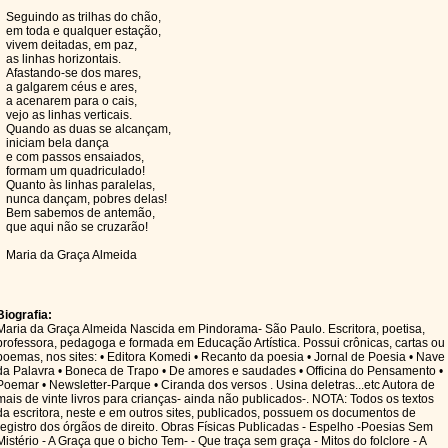
Seguindo as trilhas do chão,
em toda e qualquer estação,
vivem deitadas, em paz,
as linhas horizontais.
Afastando-se dos mares,
a galgarem céus e ares,
a acenarem para o cais,
vejo as linhas verticais.
Quando as duas se alcançam,
iniciam bela dança
e com passos ensaiados,
formam um quadriculado!
Quanto às linhas paralelas,
nunca dançam, pobres delas!
Bem sabemos de antemão,
que aqui não se cruzarão!
Maria da Graça Almeida
Biografia:
Maria da Graça Almeida Nascida em Pindorama- São Paulo. Escritora, poetisa,
professora, pedagoga e formada em Educação Artística. Possui crônicas, cartas ou
poemas, nos sites: • Editora Komedi • Recanto da poesia • Jornal de Poesia • Nave
da Palavra • Boneca de Trapo • De amores e saudades • Officina do Pensamento •
Poemar • Newsletter-Parque • Ciranda dos versos . Usina deletras...etc Autora de
mais de vinte livros para crianças- ainda não publicados-. NOTA: Todos os textos
da escritora, neste e em outros sites, publicados, possuem os documentos de
registro dos órgãos de direito. Obras Físicas Publicadas - Espelho -Poesias Sem
Mistério - A Graça que o bicho Tem- - Que traça sem graça - Mitos do folclore - A