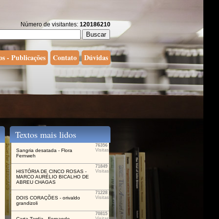
Número de visitantes:
120186210
os - Publicações
Contato
Dúvidas
Textos mais lidos
76356
Sangria desatada - Flora
Visitas
Fernweh
71849
HISTÓRIA DE CINCO ROSAS -
Visitas
MARCO AURÉLIO BICALHO DE
ABREU CHAGAS
71228
DOIS CORAÇÕES - orivaldo
Visitas
grandizoli
70815
Carta Tardia - Fernando
Visitas