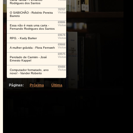
Rodrigues dos Santos
70707
O SABICHÃO - Robério Pereira
Visitas
Barreto
69886
Essa não é mais uma carta -
Visitas
Fernando Rodrigues dos Santos
69678
RPG. - Kady Barker
Visitas
69666
A mulher grávida - Flora Fernweh
Visitas
69575
Perolado de Carmim - José
Visitas
Ernesto Kappel
69484
Computador formatado, ano
Visitas
novo! - Vander Roberto
Páginas:
Próxima
Última