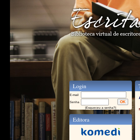
Login
T
E-mail
Senha
|
Esqueceu a senha?
|
Editora