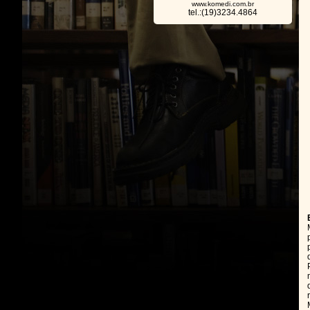
www.komedi.com.br
tel.:(19)3234.4864