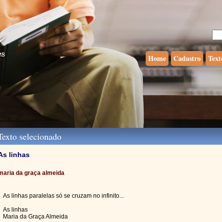
Home
Cadastro
Text
exto selecionado
As linhas
maria da graça almeida
As linhas paralelas só se cruzam no infinito...
As linhas
Maria da Graça Almeida