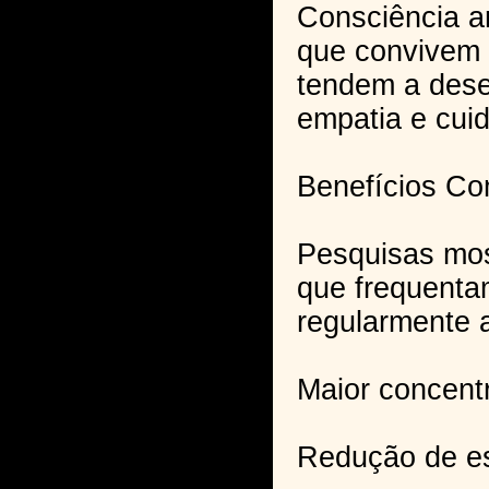
Consciência a
que convivem 
tendem a dese
empatia e cui
Benefícios C
Pesquisas mos
que frequenta
regularmente 
Maior concent
Redução de es