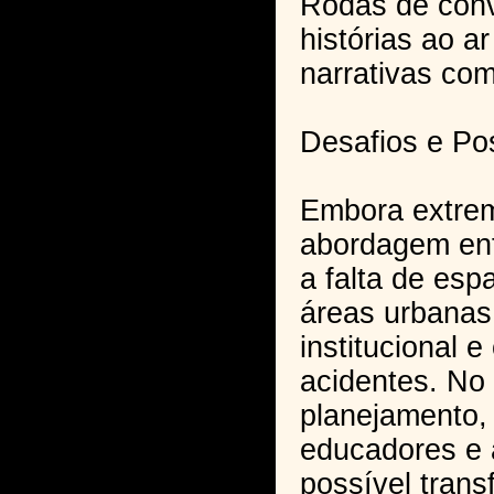
Rodas de conv
histórias ao ar
narrativas co
Desafios e Pos
Embora extrem
abordagem enf
a falta de esp
áreas urbanas,
institucional 
acidentes. No
planejamento,
educadores e a
possível tran