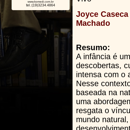
www.komedi.com.br
tel.:(19)3234.4864
Joyce Caseca
Machado
Resumo:
A infância é u
descobertas, c
intensa com o 
Nesse context
baseada na na
uma abordagem
resgata o vínc
mundo natural
desenvolviment