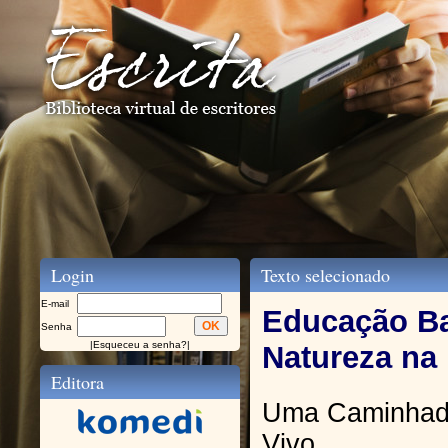
Login
Texto selecionado
E-mail
Educação B
Senha
|
Esqueceu a senha?
|
Natureza na 
Editora
Uma Caminhada
Vivo