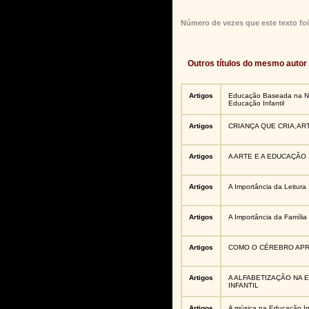
Número de vezes que este texto foi
Outros títulos do mesmo autor
Artigos
Educação Baseada na N
Educação Infantil
Artigos
CRIANÇA QUE CRIA,AR
Artigos
A ARTE E A EDUCAÇÃO
Artigos
A Importância da Leitura
Artigos
A Importância da Família
Artigos
COMO O CÉREBRO APR
Artigos
A ALFABETIZAÇÃO NA
INFANTIL
Artigos
A música na Educação Inf