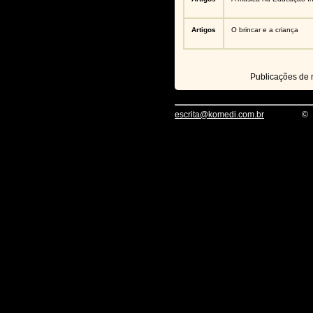
Artigos
O brincar e a criança
Publicações de
escrita@komedi.com.br
©