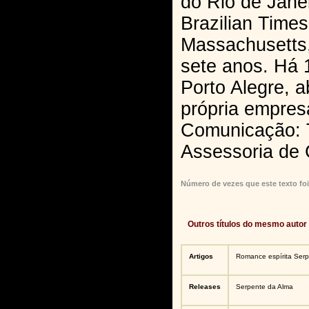
do Rio de Janei
Brazilian Times
Massachusetts,
sete anos. Há 
Porto Alegre, a
própria empres
Comunicação: 
Assessoria de
Número de vezes que este texto foi
Outros títulos do mesmo autor
Artigos
Romance espírita Serp
Releases
Serpente da Alma