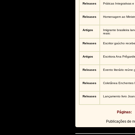
Releases
Práticas Integrativas
Releases
Homenagem ao Ministro
Artigos
Imigrante brasileira la
reais:
Releases
Escritor gaúcho receb
Artigos
Escritora Ana Prêgardie
Releases
Evento literário reúne
Releases
Coletânea Enchentes
Releases
Lançamento livro Joana
Páginas:
Publicações de 