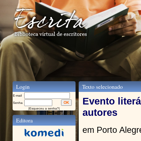
Login
Texto selecionado
E-mail
Evento liter
Senha
|
Esqueceu a senha?
|
autores
Editora
em Porto Alegr