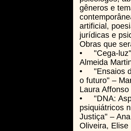
gêneros e temá
contemporânea
artificial, poe
jurídicas e psi
Obras que ser
• "Cega-luz"
Almeida Marti
• "Ensaios da
o futuro" – Ma
Laura Affonso
• "DNA: Aspe
psiquiátricos 
Justiça" – Ana
Oliveira, Elis