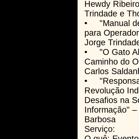
Hewdy Ribeiro
Trindade e Th
• "Manual de 
para Operadore
Jorge Trindad
• "O Gato Abs
Caminho do Oc
Carlos Saldan
• "Responsabi
Revolução Ind
Desafios na S
Informação" 
Barbosa
Serviço:
O quê: Evento 