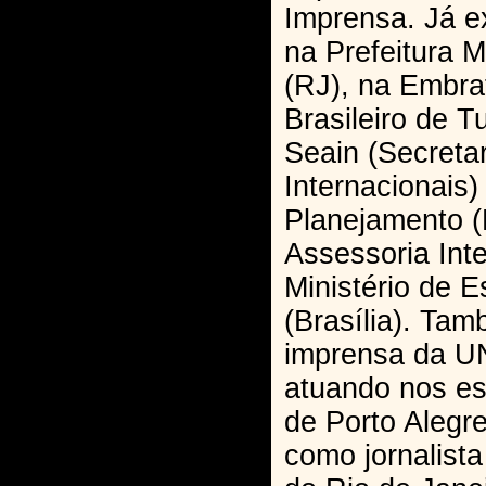
Imprensa. Já e
na Prefeitura M
(RJ), na Embrat
Brasileiro de T
Seain (Secreta
Internacionais)
Planejamento (B
Assessoria Int
Ministério de E
(Brasília). Ta
imprensa da U
atuando nos esc
de Porto Alegr
como jornalist