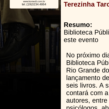
www.komedi.com.br
Terezinha Tar
tel.:(19)3234.4864
Resumo:
Biblioteca Públ
este evento
No próximo dia
Biblioteca Púb
Rio Grande do
lançamento de
seis livros. A
contará com a
autores, entr
psicólogos, ab