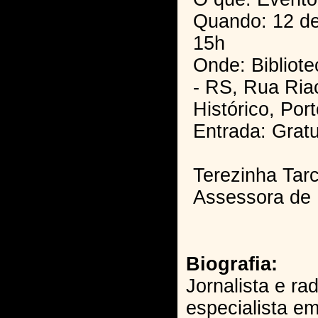
Quando: 12 de
15h
Onde: Bibliot
- RS, Rua Ria
Histórico, Por
Entrada: Gratu
Terezinha Tarc
Assessora de
Biografia:
Jornalista e rad
especialista e