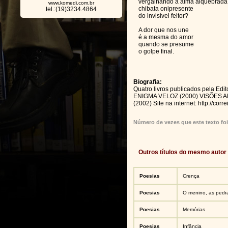
vergalhando a alma alquebrada
www.komedi.com.br
chibata onipresente
tel.:(19)3234.4864
do invisível feitor?
A dor que nos une
é a mesma do amor
quando se presume
o golpe final.
Biografia:
Quatro livros publicados pela Edi
ENIGMA VELOZ (2000) VISÕES 
(2002) Site na internet: http://corre
Número de vezes que este texto foi
Outros títulos do mesmo autor
Poesias
Crença
Poesias
O menino, as pedra
Poesias
Memórias
Poesias
Infância