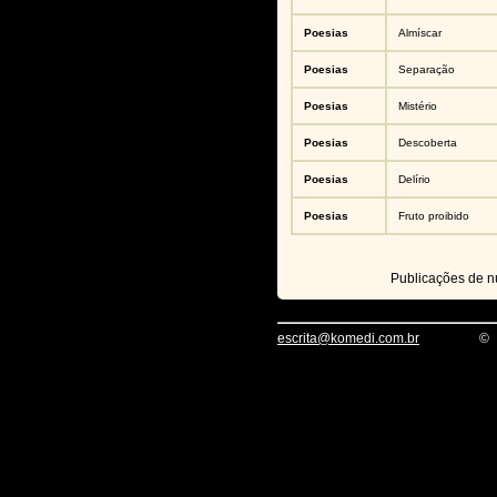
Poesias
Almíscar
Poesias
Separação
Poesias
Mistério
Poesias
Descoberta
Poesias
Delírio
Poesias
Fruto proibido
Publicações de 
escrita@komedi.com.br
©