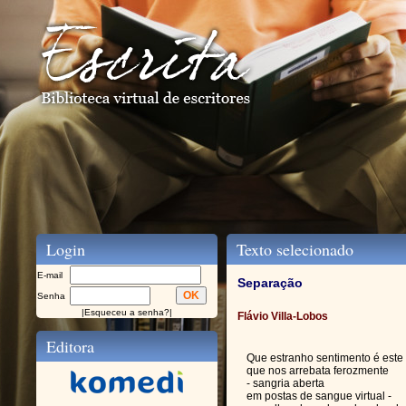
Login
Texto selecionado
E-mail
Separação
Senha
|
Esqueceu a senha?
|
Flávio Villa-Lobos
Editora
Que estranho sentimento é este
que nos arrebata ferozmente
- sangria aberta
em postas de sangue virtual -