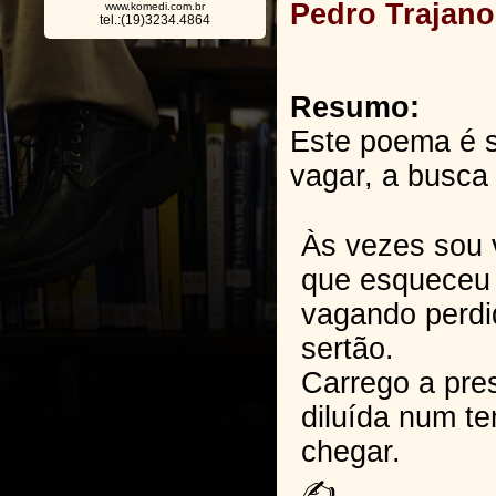
Pedro Trajano
www.komedi.com.br
tel.:(19)3234.4864
Resumo:
Este poema é 
vagar, a busca 
Às vezes sou 
que esqueceu 
vagando perdi
sertão.
Carrego a pr
diluída num t
chegar.
✍️