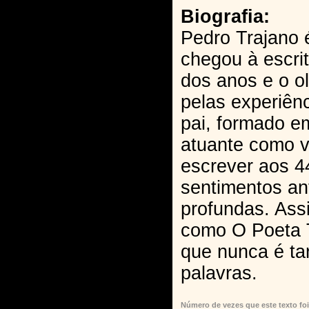
Biografia:
Pedro Trajano 
chegou à escr
dos anos e o o
pelas experiên
pai, formado e
atuante como 
escrever aos 4
sentimentos an
profundas. Ass
como O Poeta T
que nunca é ta
palavras.
Número de vezes que este texto foi