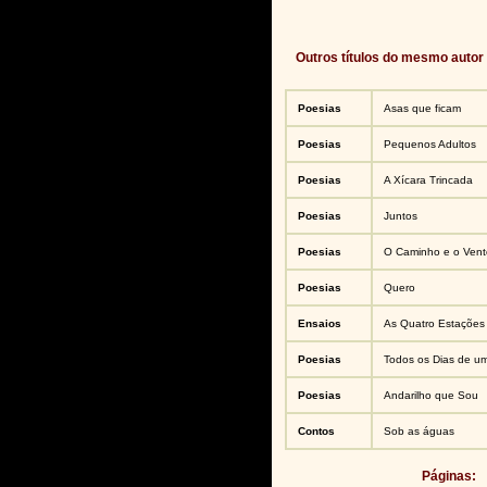
Outros títulos do mesmo autor
Poesias
Asas que ficam
Poesias
Pequenos Adultos
Poesias
A Xícara Trincada
Poesias
Juntos
Poesias
O Caminho e o Vent
Poesias
Quero
Ensaios
As Quatro Estações
Poesias
Todos os Dias de u
Poesias
Andarilho que Sou
Contos
Sob as águas
Páginas: