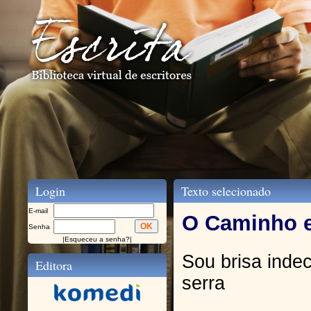
Login
Texto selecionado
E-mail
O Caminho e
Senha
|
Esqueceu a senha?
|
Sou brisa inde
Editora
serra