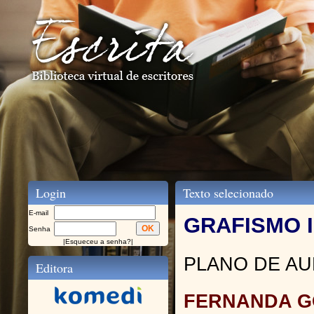
Login
Texto selecionado
E-mail
GRAFISMO 
Senha
|
Esqueceu a senha?
|
PLANO DE AU
Editora
FERNANDA G