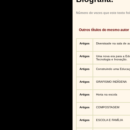
Número de vezes que este texto foi
Outros títulos do mesmo autor
Artigos
Diversisade na sala de a
Artigos
Uma nova era para a Ed
Tecnologia e Inovação.
Artigos
Construindo uma Educaç
Artigos
GRAFISMO INDÍGENA
Artigos
Horta na escola
Artigos
COMPOSTAGEM
Artigos
ESCOLA E FAMÍLIA