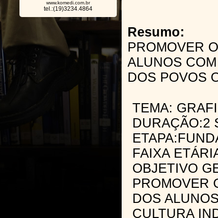
www.komedi.com.br
tel.:(19)3234.4864
Resumo:
PROMOVER O
ALUNOS COM
DOS POVOS O
TEMA: GRAF
DURAÇÃO:2
ETAPA:FUND
FAIXA ETÁRI
OBJETIVO G
PROMOVER 
DOS ALUNOS
CULTURA IN