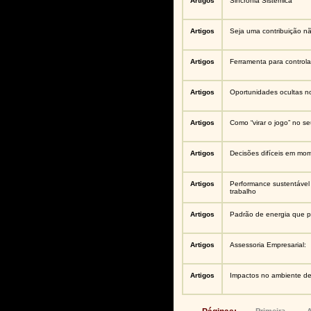
Artigos
Sincronia Sistêmica
Artigos
Seja uma contribuição n
Artigos
Ferramenta para controla
Artigos
Oportunidades ocultas n
Artigos
Como “virar o jogo” no s
Artigos
Decisões difíceis em mo
Artigos
Performance sustentável 
trabalho
Artigos
Padrão de energia que p
Artigos
Assessoria Empresarial:
Artigos
Impactos no ambiente de