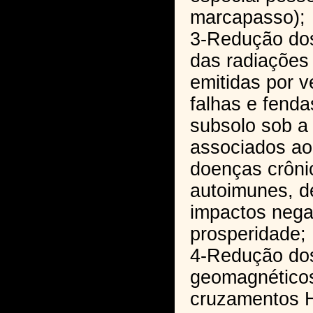
marcapasso);
3-Redução dos
das radiações 
emitidas por v
falhas e fend
subsolo sob a
associados ao
doenças crôni
autoimunes, d
impactos nega
prosperidade;
4-Redução dos
geomagnéticos
cruzamentos 