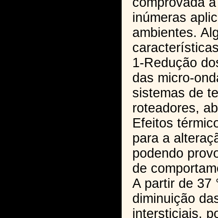
comprovada a 
inúmeras apli
ambientes. A
características
1-Redução dos
das micro-ond
sistemas de te
roteadores, ab
Efeitos térmic
para a alteraç
podendo provo
de comportame
A partir de 37
diminuição das
intersticiais, 