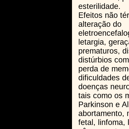
esterilidade.
Efeitos não té
alteração do
eletroencefal
letargia, gera
prematuros, di
distúrbios co
perda de memó
dificuldades d
doenças neuro
tais como os 
Parkinson e A
abortamento,
fetal, linfoma,