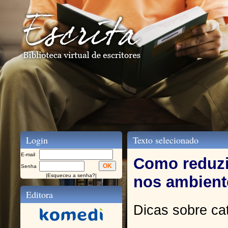
Login
Texto selecionado
E-mail
Como reduzi
Senha
|
Esqueceu a senha?
|
nos ambient
Editora
Dicas sobre cat