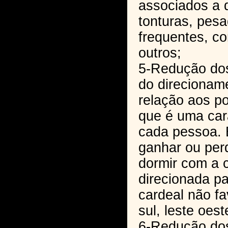
associados a 
tonturas, pes
frequentes, c
outros;
5-Redução dos
do direciona
relação aos po
que é uma cara
cada pessoa. 
ganhar ou per
dormir com a 
direcionada p
cardeal não fa
sul, leste oest
6-Redução dos