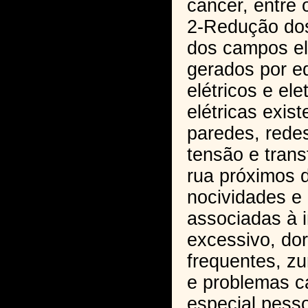
câncer, entre 
2-Redução dos
dos campos el
gerados por e
elétricos e ele
elétricas exis
paredes, redes
tensão e tran
rua próximos 
nocividades e 
associadas à 
excessivo, do
frequentes, z
e problemas c
especial pess