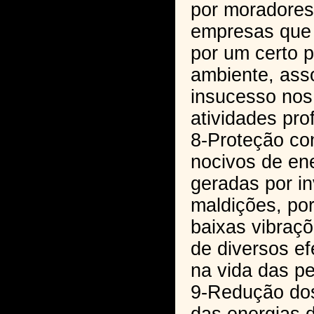
por moradores
empresas que
por um certo 
ambiente, ass
insucesso nos
atividades prof
8-Proteção con
nocivos de ene
geradas por in
maldições, po
baixas vibraç
de diversos ef
na vida das p
9-Redução dos