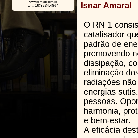
www.komedi.com.br
Isnar Amaral
tel.:(19)3234.4864
O RN 1 consi
catalisador q
padrão de ener
promovendo ne
dissipação, c
eliminação do
radiações não 
energias sutis
pessoas. Oport
harmonia, pro
e bem-estar.
A eficácia des