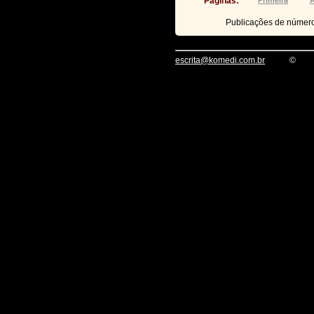
Páginas:
Primeira
A
Publicações de númer
escrita@komedi.com.br
©