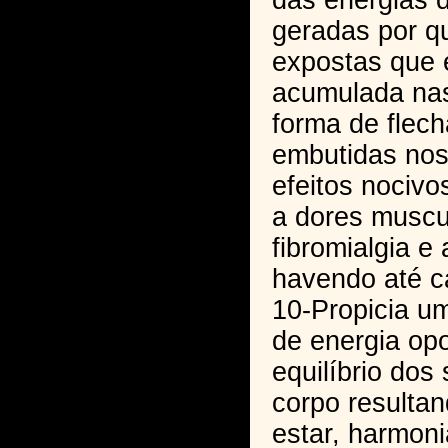
das energias 
geradas por q
expostas que 
acumulada na
forma de flec
embutidas nos
efeitos nociv
a dores muscu
fibromialgia e 
havendo até c
10-Propicia u
de energia op
equilíbrio dos
corpo resulta
estar, harmoni