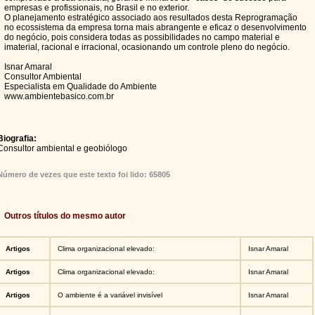
empresas e profissionais, no Brasil e no exterior.
O planejamento estratégico associado aos resultados desta Reprogramação
no ecossistema da empresa torna mais abrangente e eficaz o desenvolvimento
do negócio, pois considera todas as possibilidades no campo material e
imaterial, racional e irracional, ocasionando um controle pleno do negócio.
Isnar Amaral
Consultor Ambiental
Especialista em Qualidade do Ambiente
www.ambientebasico.com.br
Biografia:
Consultor ambiental e geobiólogo
Número de vezes que este texto foi lido: 65805
Outros títulos do mesmo autor
Artigos
Clima organizacional elevado:
Isnar Amaral
Artigos
Clima organizacional elevado:
Isnar Amaral
Artigos
O ambiente é a variável invisível
Isnar Amaral