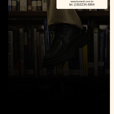
www.komedi.com.br
tel.:(19)3234.4864