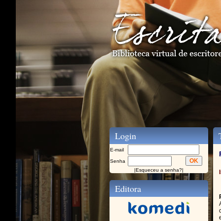
Login
T
E-mail
Senha
|
Esqueceu a senha?
|
Editora