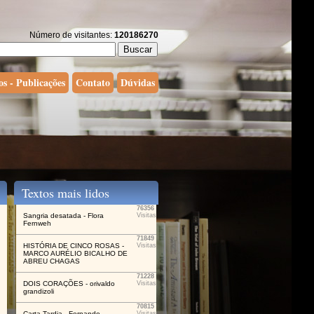
Número de visitantes:
120186270
os - Publicações
Contato
Dúvidas
Textos mais lidos
76356
Sangria desatada - Flora
Visitas
Fernweh
71849
HISTÓRIA DE CINCO ROSAS -
Visitas
MARCO AURÉLIO BICALHO DE
ABREU CHAGAS
71228
DOIS CORAÇÕES - orivaldo
Visitas
grandizoli
70815
Carta Tardia - Fernando
Visitas