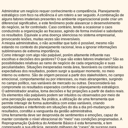
Administrar um negócio requer conhecimento e competência. Planejamento
estratégico com foco na eficiência é um roteiro a ser seguido. A combinação de
alguns fatores imateriais presentes no ambiente organizacional pode criar um
diferencial significativo, e este fenômeno pode alavancar o desenvolvimento
do negócio, se for controlado. Caso contrário, tende a ocasionar o caos
conduzindo a organização ao fracasso, agindo de forma invisível e sabotando
os resultados. Equivale a uma doença silenciosa no sistema empresarial,
provocando lesões, muitas vezes são irreversíveis.
A miopia administrativa, o não acreditar que tudo é possível, mesmo não
estando no contexto do planejamento racional, leva a ignorar informações
subliminares de extrema importância.
Como interagir com algo não palpável, porém altamente influente nas
escolhas e decisões dos gestores? O que são estes fatores imateriais? São as
possibilidades relativas ao ramo de negócio de cada organização e suas
peculiaridades. Situações inesperadas nesta área, favoráveis ou contrárias às
expectativas dos resultados, podem surgir a qualquer momento, no meio
interno ou externo. São de origem pessoal a partir dos stakeholders, no campo
emocional, comportamental ou por interesses, ou mais abrangentes, surgindo
no campo político, nas variáveis de mercado ou outras. Desconsiderá-las
compromete os resultados esperados conforme o planejamento estratégico.
O administrador analisa, toma decisões e faz projeções a partir de dados reais.
Os elementos não palpáveis podem ser intuídos ou observados por meio de
uma percepção apurada. Na prática, a utilização de uma ferramenta que
permite interagir de forma automática com estas variáveis, criando
oportunidades e interferindo em situações do dia a dia pró-mudanças de
resultados, constitui a vanguarda da gestão administrativa.
Uma ferramenta deve ser desprovida de sentimentos e emoções, capaz de
manter constante o nível vibracional do “meio” nas condições programadas. A
Reprogramação Quântica do Ambiente Básico é esta ferramenta, e tem
comprovado a sua eficácia, gerando milhares de “cases” de sucesso para