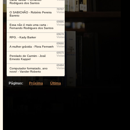
Rodrigues dos Santos
70707
O SABICHÃO - Robério Pereira
Visitas
Barreto
69886
Essa não é mais uma carta -
Visitas
Fernando Rodrigues dos Santos
69678
RPG. - Kady Barker
Visitas
69666
A mulher grávida - Flora Fernweh
Visitas
69575
Perolado de Carmim - José
Visitas
Ernesto Kappel
69484
Computador formatado, ano
Visitas
novo! - Vander Roberto
Páginas:
Próxima
Última