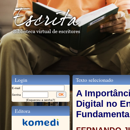
Login
Texto selecionado
E-mail
A Importânc
Senha
|
Esqueceu a senha?
|
Digital no E
Editora
Fundamenta