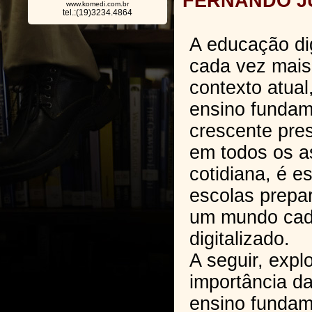
FERNANDO J
www.komedi.com.br
tel.:(19)3234.4864
A educação dig
cada vez mais
contexto atual
ensino fundam
crescente pre
em todos os a
cotidiana, é e
escolas prepa
um mundo cad
digitalizado.
A seguir, expl
importância da
ensino fundam