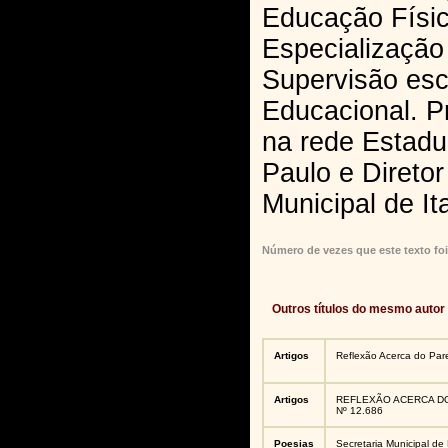
Educação Físic
Especialização
Supervisão esc
Educacional. P
na rede Estadu
Paulo e Direto
Municipal de It
Número de vezes que este texto foi
Outros títulos do mesmo autor
Artigos
Reflexão Acerca do Pa
Artigos
REFLEXÃO ACERCA D
Nº 12.686
Poesias
Secretaria Municipal d