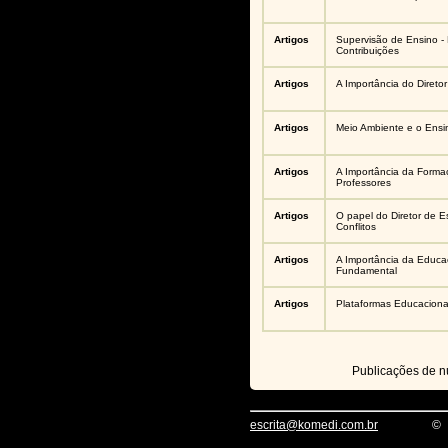
Artigos
Supervisão de Ensino - 
Contribuições
Artigos
A Importância do Direto
Artigos
Meio Ambiente e o Ens
Artigos
A Importância da Forma
Professores
Artigos
O papel do Diretor de 
Conflitos
Artigos
A Importância da Educaç
Fundamental
Artigos
Plataformas Educaciona
Publicações de 
escrita@komedi.com.br
©