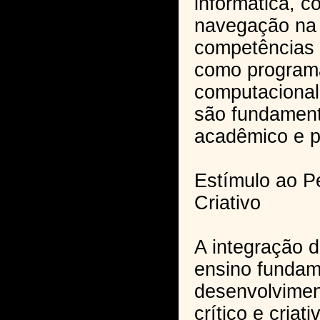
informática, c
navegação na i
competências
como program
computacional
são fundament
acadêmico e pr
Estímulo ao P
Criativo
A integração d
ensino fundam
desenvolvime
crítico e criat