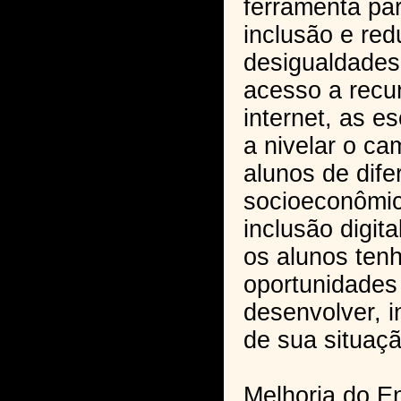
ferramenta pa
inclusão e red
desigualdades
acesso a recu
internet, as e
a nivelar o ca
alunos de dife
socioeconômi
inclusão digit
os alunos te
oportunidades
desenvolver, 
de sua situaçã
Melhoria do E