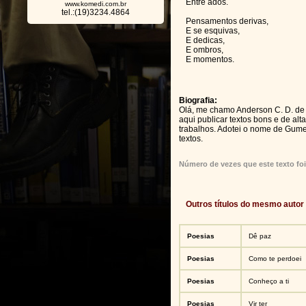
Entre ados.
www.komedi.com.br
tel.:(19)3234.4864
Pensamentos derivas,
E se esquivas,
E dedicas,
E ombros,
E momentos.
Biografia:
Olá, me chamo Anderson C. D. de O
aqui publicar textos bons e de al
trabalhos. Adotei o nome de Gum
textos.
Número de vezes que este texto foi
Outros títulos do mesmo autor
Poesias
Dê paz
Poesias
Como te perdoei
Poesias
Conheço a ti
Poesias
Vir ter