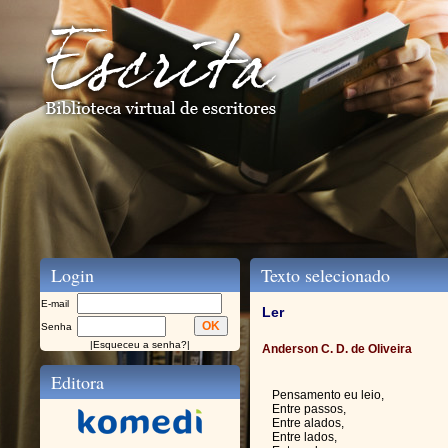
Login
Texto selecionado
E-mail
Ler
Senha
|
Esqueceu a senha?
|
Anderson C. D. de Oliveira
Editora
Pensamento eu leio,
Entre passos,
Entre alados,
Entre lados,