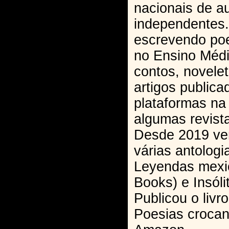
nacionais de a
independentes
escrevendo po
no Ensino Médi
contos, novele
artigos public
plataformas na 
algumas revistas
Desde 2019 ve
várias antolog
Leyendas mexi
Books) e Insóli
Publicou o liv
Poesias crocan