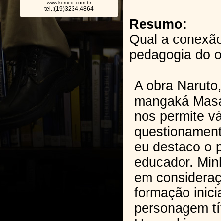
www.komedi.com.br
tel.:(19)3234.4864
Resumo:
Qual a conexão
pedagogia do o
A obra Naruto,
mangaká Masa
nos permite vá
questionament
eu destaco o 
educador. Minh
em consideraç
formação inici
personagem tí