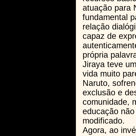
atuação para N
fundamental p
relação dialóg
capaz de expr
autenticamente
própria palav
Jiraya teve um
vida muito pa
Naruto, sofre
exclusão e de
comunidade, 
educação não
modificado.
Agora, ao invé