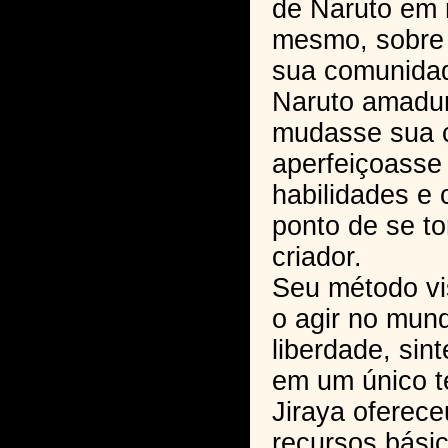
de Naruto em r
mesmo, sobre 
sua comunida
Naruto amadu
mudasse sua 
aperfeiçoasse
habilidades e
ponto de se to
criador.
Seu método vis
o agir no mun
liberdade, sint
em um único t
Jiraya oferece
recursos bási