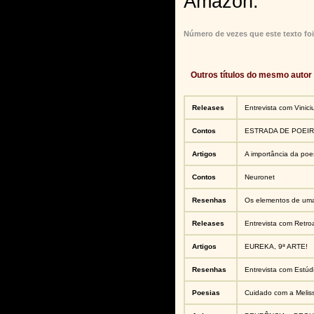
Amazon.
Número de vezes que este texto foi
Outros títulos do mesmo autor
Releases
Entrevista com Vinic
Contos
ESTRADA DE POEI
Artigos
A importância da poe
Contos
Neuronet
Resenhas
Os elementos de uma
Releases
Entrevista com Retr
Artigos
EUREKA, 9ª ARTE!
Resenhas
Entrevista com Estúd
Poesias
Cuidado com a Melis