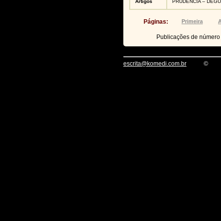
Artigos
PRUDÊNCIA – DEG
Páginas:
Primeira
A
Publicações de númer
escrita@komedi.com.br
©