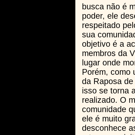
busca não é m
poder, ele des
respeitado pe
sua comunidad
objetivo é a a
membros da Vi
lugar onde mo
Porém, como 
da Raposa de
isso se torna a
realizado. O 
comunidade qu
ele é muito gr
desconhece a