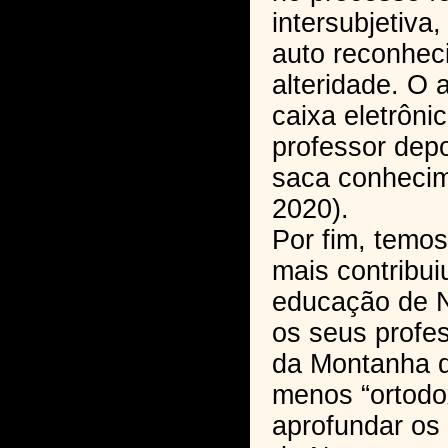
intersubjetiva,
auto reconhec
alteridade. O 
caixa eletrôni
professor dep
saca conheci
2020).
Por fim, temos
mais contribui
educação de N
os seus profe
da Montanha 
menos “ortodox
aprofundar os