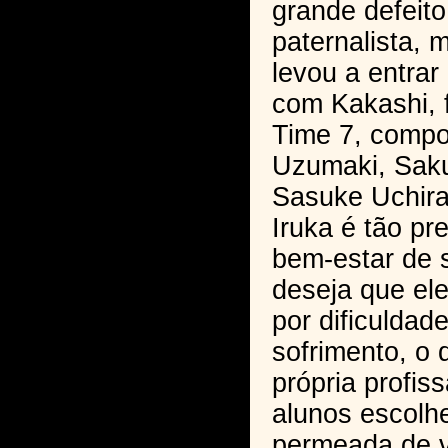
grande defeito
paternalista, 
levou a entrar
com Kakashi, f
Time 7, compo
Uzumaki, Sak
Sasuke Uchira
Iruka é tão p
bem-estar de 
deseja que el
por dificuldade
sofrimento, o 
própria profis
alunos escolh
permeada de v