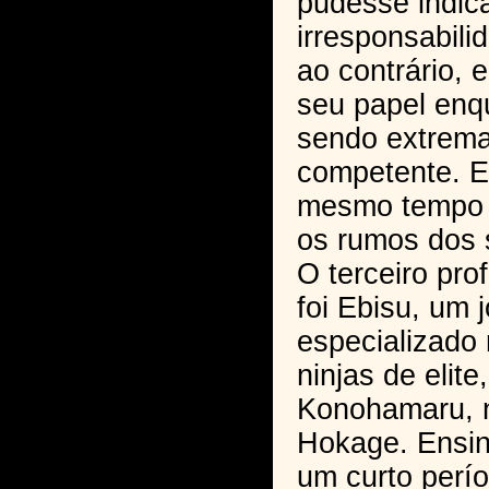
pudesse indic
irresponsabili
ao contrário, 
seu papel enq
sendo extrem
competente. E
mesmo tempo e
os rumos dos 
O terceiro pro
foi Ebisu, um 
especializado
ninjas de elit
Konohamaru, n
Hokage. Ensin
um curto perí