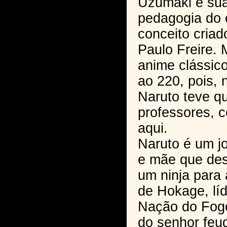
Uzumaki e sua
pedagogia do 
conceito criad
Paulo Freire.
anime clássico
ao 220, pois,
Naruto teve q
professores, c
aqui.
Naruto é um j
e mãe que des
um ninja para 
de Hokage, lí
Nação do Fog
do senhor feu