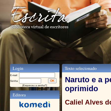
Login
Texto selecionado
E-mail
Naruto e a 
Senha
|
Esqueceu a senha?
|
oprimido
Editora
Caliel Alves 