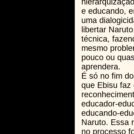
hierarquizaçã
e educando, e
uma dialogicid
libertar Narut
técnica, faze
mesmo proble
pouco ou quas
aprendera.
É só no fim d
que Ebisu faz
reconhecimen
educador-edu
educando-edu
Naruto. Essa 
no processo f