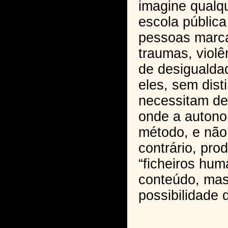
imagine qualq
escola pública
pessoas marc
traumas, violê
de desigualda
eles, sem dist
necessitam d
onde a autono
método, e nã
contrário, pro
“ficheiros hu
conteúdo, mas
possibilidade 