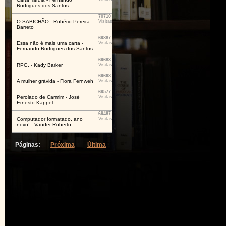
Rodrigues dos Santos
70710
O SABICHÃO - Robério Pereira
Visitas
Barreto
69887
Essa não é mais uma carta -
Visitas
Fernando Rodrigues dos Santos
69683
RPG. - Kady Barker
Visitas
69668
A mulher grávida - Flora Fernweh
Visitas
69577
Perolado de Carmim - José
Visitas
Ernesto Kappel
69487
Computador formatado, ano
Visitas
novo! - Vander Roberto
Páginas:
Próxima
Última