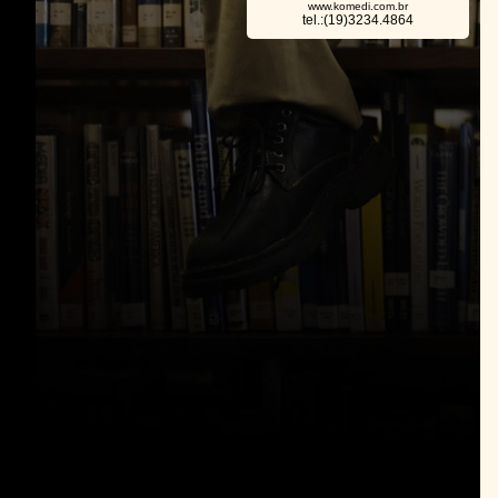
www.komedi.com.br
tel.:(19)3234.4864