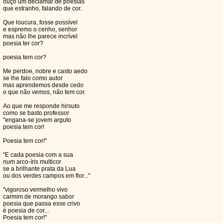
ouço um declamar de poesias
que estranho, falando de cor.
Que loucura, fosse possível
e espremo o cenho, senhor
mas não lhe parece incrível
poesia ter cor?
poesia tem cor?
Me perdoe, nobre e casto aedo
se lhe falo como autor
mas aprendemos desde cedo
o que não vemos, não tem cor.
Ao que me responde hirsuto
como se basto professor
"engana-se jovem arguto
poesia tem cor!
Poesia tem cor!"
"E cada poesia com a sua
num arco-íris multicor
se a brilhante prata da Lua
ou dos verdes campos em flor..."
"vigoroso vermelho vivo
carmim de morango sabor
poesia que passa esse crivo
é poesia de cor...
Poesia tem cor!"