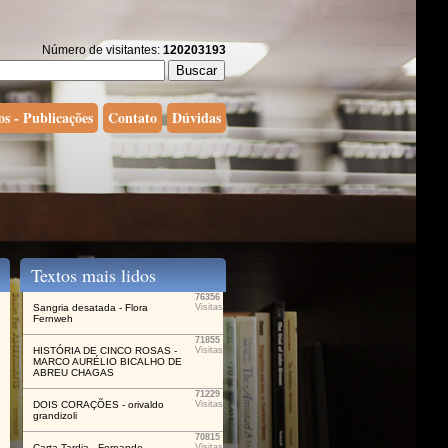
Número de visitantes:
120203193
os - Publicações
Contato
Dúvidas
Textos mais lidos
76356
Sangria desatada - Flora
Visitas
Fernweh
71855
HISTÓRIA DE CINCO ROSAS -
Visitas
MARCO AURÉLIO BICALHO DE
ABREU CHAGAS
71229
DOIS CORAÇÕES - orivaldo
Visitas
grandizoli
70815
Carta Tardia - Fernando
Visitas