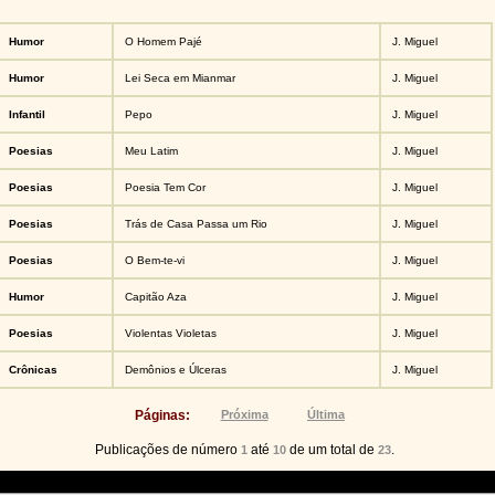
Humor
O Homem Pajé
J. Miguel
Humor
Lei Seca em Mianmar
J. Miguel
Infantil
Pepo
J. Miguel
Poesias
Meu Latim
J. Miguel
Poesias
Poesia Tem Cor
J. Miguel
Poesias
Trás de Casa Passa um Rio
J. Miguel
Poesias
O Bem-te-vi
J. Miguel
Humor
Capitão Aza
J. Miguel
Poesias
Violentas Violetas
J. Miguel
Crônicas
Demônios e Úlceras
J. Miguel
Páginas:
Próxima
Última
Publicações de número
até
de um total de
.
1
10
23