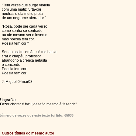
"Tem vezes que surge violeta
com uma matiz furta-cor
noutras é ela muito preta
de um negrume aterrador."
"Rosa, pode ser cada verso
como sonha só sonhador
ou até mesmo ser o inverso
mas poesia tem cor.
Poesia tem cor!"
Sendo assim, então, só me basta
tirar o chapéu professor
abandono a crença nefasta
e concordo:
Poesia tem cor!
Poesia tem cor!
J. Miguel 04mar08
Biografia:
"Fazer chorar é fácil; desafio mesmo é fazer rir."
Número de vezes que este texto foi lido: 65936
Outros títulos do mesmo autor