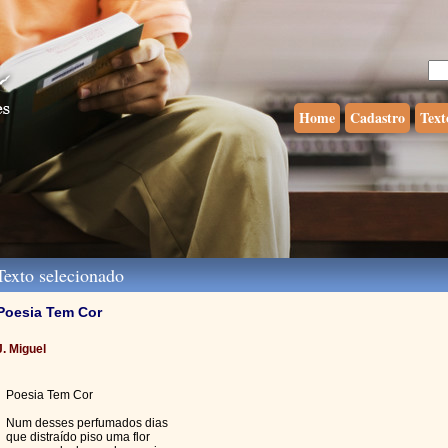
Home
Cadastro
Text
exto selecionado
Poesia Tem Cor
J. Miguel
Poesia Tem Cor
Num desses perfumados dias
que distraído piso uma flor