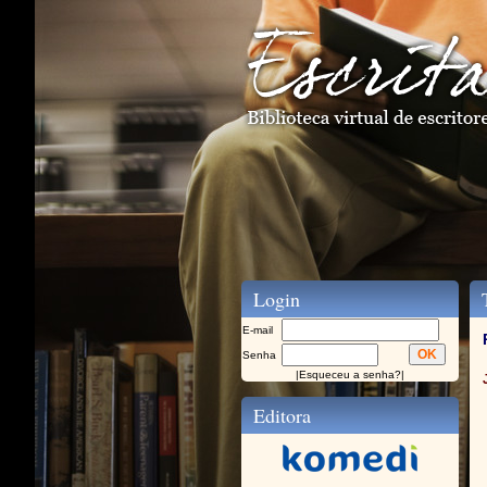
Login
T
E-mail
Senha
|
Esqueceu a senha?
|
Editora