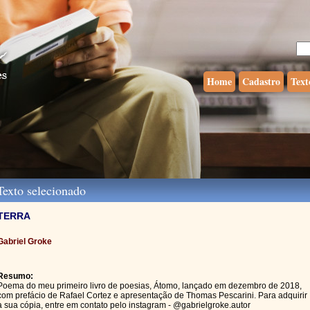
Home
Cadastro
Text
exto selecionado
TERRA
Gabriel Groke
Resumo:
Poema do meu primeiro livro de poesias, Átomo, lançado em dezembro de 2018,
com prefácio de Rafael Cortez e apresentação de Thomas Pescarini. Para adquirir
a sua cópia, entre em contato pelo instagram - @gabrielgroke.autor