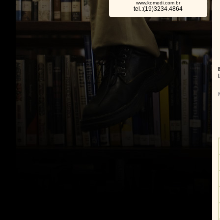
www.komedi.com.br
tel.:(19)3234.4864