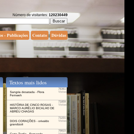
Número de visitantes:
120230449
os - Publicações
Contato
Dúvidas
Textos mais lidos
76361
Sangria desatada - Flora
Visitas
Fernweh
71859
HISTÓRIA DE CINCO ROSAS -
Visitas
MARCO AURÉLIO BICALHO DE
ABREU CHAGAS
71231
DOIS CORAÇÕES - orivaldo
Visitas
grandizoli
70815
Carta Tardia - Fernando
Visitas