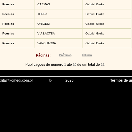
Poesias
CARMAS
Gabriel Groke
Poesias
TERRA
Gabriel Groke
Poesias
ORIGEM
Gabriel Groke
Poesias
VIA LÁCTEA
Gabriel Groke
Poesias
VANGUARDA
Gabriel Groke
Páginas:
Próxima
Última
Publicações de número
até
de um total de
.
1
10
29
crita@komedi.com.br
©
2026
Termos de u