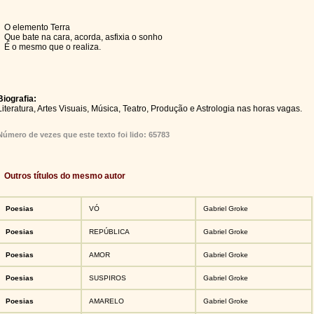
O elemento Terra
Que bate na cara, acorda, asfixia o sonho
É o mesmo que o realiza.
Biografia:
Literatura, Artes Visuais, Música, Teatro, Produção e Astrologia nas horas vagas.
Número de vezes que este texto foi lido: 65783
Outros títulos do mesmo autor
Poesias
VÓ
Gabriel Groke
Poesias
REPÚBLICA
Gabriel Groke
Poesias
AMOR
Gabriel Groke
Poesias
SUSPIROS
Gabriel Groke
Poesias
AMARELO
Gabriel Groke