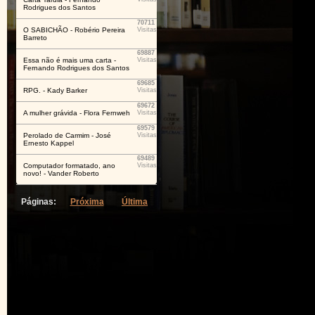
Rodrigues dos Santos
70711
O SABICHÃO - Robério Pereira
Visitas
Barreto
69887
Essa não é mais uma carta -
Visitas
Fernando Rodrigues dos Santos
69685
RPG. - Kady Barker
Visitas
69672
A mulher grávida - Flora Fernweh
Visitas
69579
Perolado de Carmim - José
Visitas
Ernesto Kappel
69489
Computador formatado, ano
Visitas
novo! - Vander Roberto
Páginas:
Próxima
Última