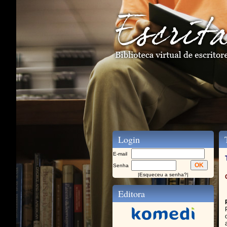
Login
T
E-mail
Senha
|
Esqueceu a senha?
|
Editora