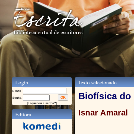
Login
Texto selecionado
E-mail
Biofísica do
Senha
|
Esqueceu a senha?
|
Isnar Amaral
Editora