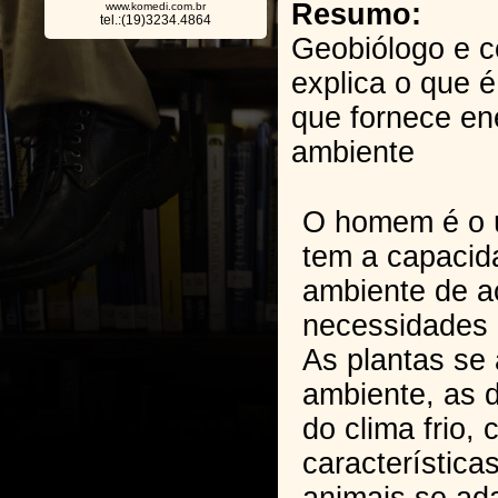
Resumo:
www.komedi.com.br
tel.:(19)3234.4864
Geobiólogo e c
explica o que é
que fornece en
ambiente
O homem é o ú
tem a capacid
ambiente de a
necessidades 
As plantas se
ambiente, as d
do clima frio
característica