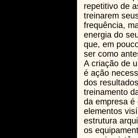
repetitivo de 
treinarem seu
frequência, m
energia do se
que, em pouco
ser como ante
A criação de 
é ação necess
dos resultados
treinamento d
da empresa é 
elementos vis
estrutura arqu
os equipament