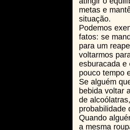
atingir o equi
metas e mantê
situação.
Podemos exemp
fatos: se man
para um reape
voltarmos par
esburacada e
pouco tempo e
Se alguém que
bebida voltar 
de alcoólatras
probabilidade 
Quando algué
a mesma roupa