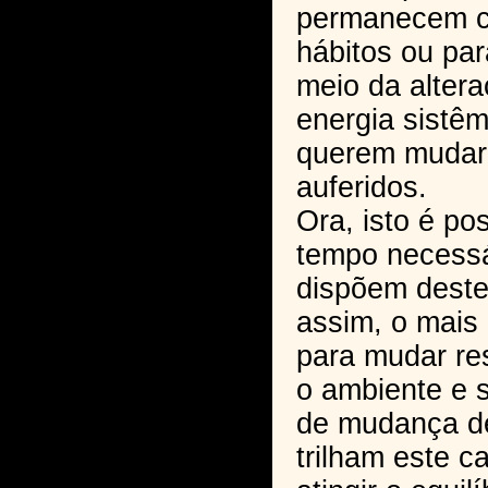
permanecem 
hábitos ou pa
meio da altera
energia sistêm
querem mudar 
auferidos.
Ora, isto é po
tempo necessá
dispõem dest
assim, o mais 
para mudar res
o ambiente e 
de mudança de
trilham este 