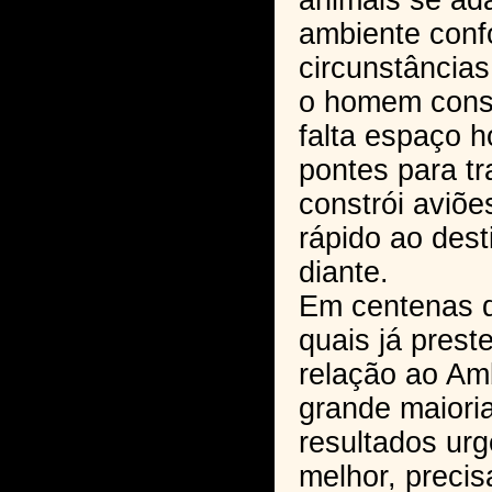
animais se ad
ambiente conf
circunstâncias
o homem const
falta espaço ho
pontes para tr
constrói aviõe
rápido ao dest
diante.
Em centenas 
quais já prest
relação ao Am
grande maiori
resultados ur
melhor, preci