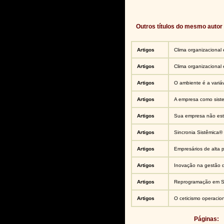
Outros títulos do mesmo autor
Artigos
Clima organizacional 
Artigos
Clima organizacional 
Artigos
O ambiente é a variáve
Artigos
A empresa como sist
Artigos
Sua empresa não está
Artigos
Sincronia Sistêmica®
Artigos
Empresários de alta 
Artigos
Inovação na gestão 
Artigos
Reprogramação em Si
Artigos
O ceticismo operacion
Páginas: