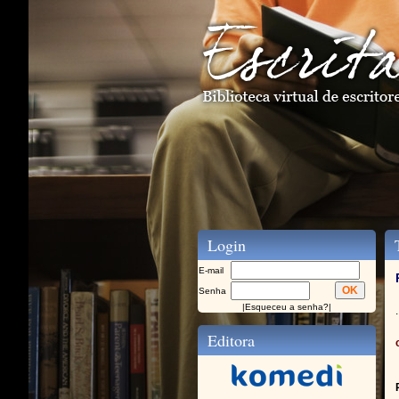
Login
T
E-mail
Senha
|
Esqueceu a senha?
|
.
Editora