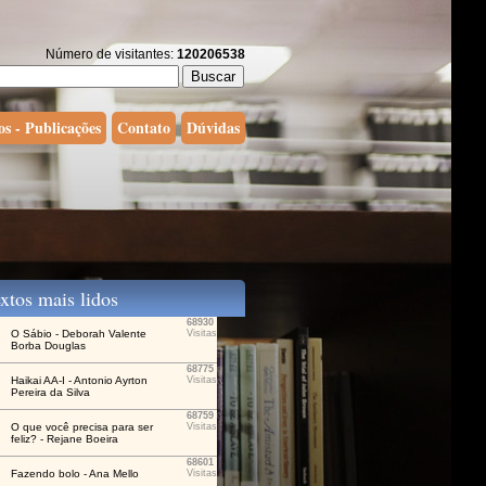
Número de visitantes:
120206538
os - Publicações
Contato
Dúvidas
tos mais lidos
68930
O Sábio - Deborah Valente
Visitas
Borba Douglas
68775
Haikai AA-I - Antonio Ayrton
Visitas
Pereira da Silva
68759
O que você precisa para ser
Visitas
feliz? - Rejane Boeira
68601
Fazendo bolo - Ana Mello
Visitas