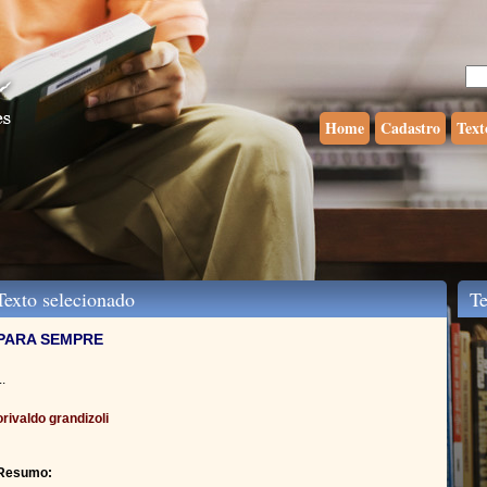
Home
Cadastro
Text
exto selecionado
Tex
PARA SEMPRE
..
orivaldo grandizoli
Resumo: