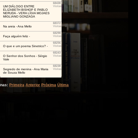
68438
UM DIÁLOGO ENTRE
Visitas
ELIZABETH BISHOP E PABLO
NERUDA - VERA LÍGIA MOJAES
MIGLIANO GONZAGA
68372
Na areia - Ana Mello
Visitas
68298
Faça alguém feliz -
Visitas
68256
O que e um poema Sinetrico? -
Visitas
68243
O Senhor dos Sonhos - Sérgio
Visitas
Vale
68238
Segredo de menina - Ana Maria
Visitas
de Souza Mello
inas:
Primeira
Anterior
Próxima
Última