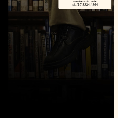
.
www.komedi.com.br
tel.:(19)3234.4864