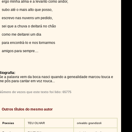
ergo minha alma e a levanto como andor,
subo até o mais alto que posso,
escrevo nas nuvens um pedido,
sei que a chuva o deitará no chão
como me deitarei um dia
para encontrá-lo e nos tornarmos
amigos para sempre....
Biografia:
Se a palavra vem da boca nasci quando a genealidade marcou touca e
me pôs para cantar em voz rouca...
Número de vezes que este texto foi lido: 65775
Outros títulos do mesmo autor
Poesias
TEU OLHAR
orivaldo grandizoli