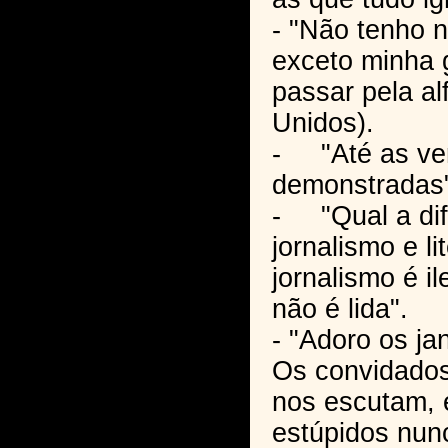
- "Não tenho n
exceto minha g
passar pela a
Unidos).
- "Até as ve
demonstradas
- "Qual a dif
jornalismo e li
jornalismo é ile
não é lida".
- "Adoro os ja
Os convidados
nos escutam, 
estúpidos nun