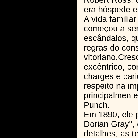
Robert Ross,
era hóspede e
A vida famili
começou a ser
escândalos, q
regras do con
vitoriano.Cre
excêntrico, c
charges e cari
respeito na im
principalmente
Punch.
Em 1890, ele 
Dorian Gray''
detalhes, as t