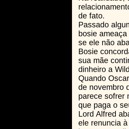
relacionamento
de fato.
Passado algu
bosie ameaça 
se ele não ab
Bosie concord
sua mãe conti
dinheiro a Wil
Quando Oscar
de novembro d
parece sofrer 
que paga o se
Lord Alfred a
ele renuncia à