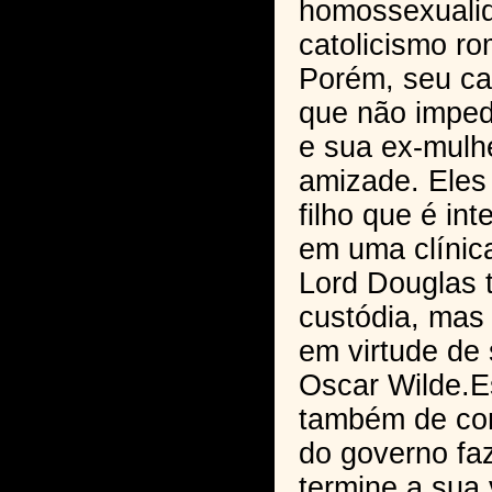
homossexualid
catolicismo r
Porém, seu ca
que não imped
e sua ex-mulh
amizade. Eles
filho que é in
em uma clínica
Lord Douglas 
custódia, mas
em virtude de
Oscar Wilde.E
também de co
do governo f
termine a sua 