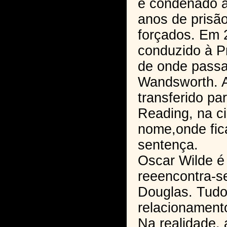
é condenado 
anos de prisã
forçados. Em 
conduzido à Pr
de onde passa,
Wandsworth. 
transferido pa
Reading, na 
nome,onde fica
sentença.
Oscar Wilde é
reeencontra-s
Douglas. Tudo
relacionament
Na realidade, 