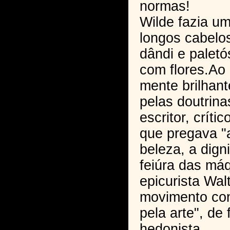
normas!
Wilde fazia u
longos cabelo
dândi e palet
com flores.Ao
mente brilhant
pelas doutrin
escritor, críti
que pregava "
beleza, a dign
feiúra das má
epicurista Wal
movimento con
pela arte", de 
hedonista.