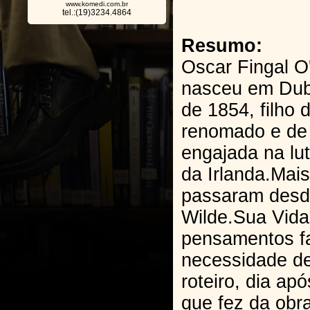
www.komedi.com.br
tel.:(19)3234.4864
Resumo:
Oscar Fingal O'
nasceu em Dub
de 1854, filho 
renomado e de 
engajada na lu
da Irlanda.Mai
passaram desd
Wilde.Sua Vida
pensamentos f
necessidade de
roteiro, dia ap
que fez da obr