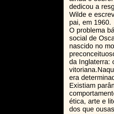
dedicou a res
Wilde e escre
pai, em 1960.
O problema bá
social de Oscar
nascido no m
preconceituoso
da Inglaterra: 
vitoriana.Naqu
era determinad
Existiam parâ
comportamento,
ética, arte e l
dos que ousas