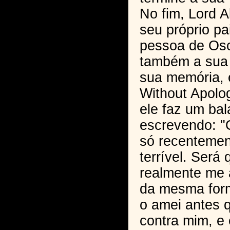
No fim, Lord 
seu próprio pa
pessoa de Osc
também a sua 
sua memória, 
Without Apolo
ele faz um bal
escrevendo: 
só recentemen
terrível. Será
realmente me 
da mesma for
o amei antes 
contra mim, e 