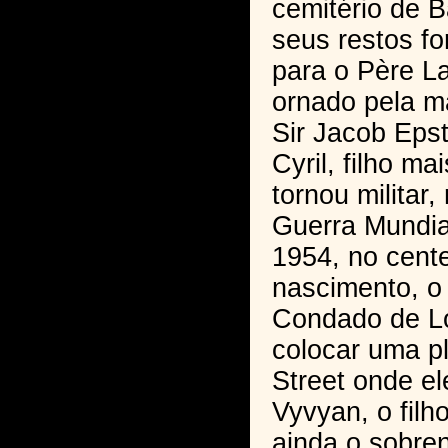
cemitério de 
seus restos fo
para o Père La
ornado pela ma
Sir Jacob Epst
Cyril, filho ma
tornou militar
Guerra Mundi
1954, no cent
nascimento, o
Condado de L
colocar uma p
Street onde el
Vyvyan, o fil
ainda o sobre