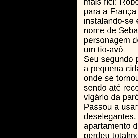
mais fiel: Rob
para a França
instalando-se
nome de Seba
personagem de 
um tio-avô.
Seu segundo p
a pequena cid
onde se tornou
sendo até rec
vigário da paró
Passou a usar
deselegantes
apartamento d
perdeu totalm