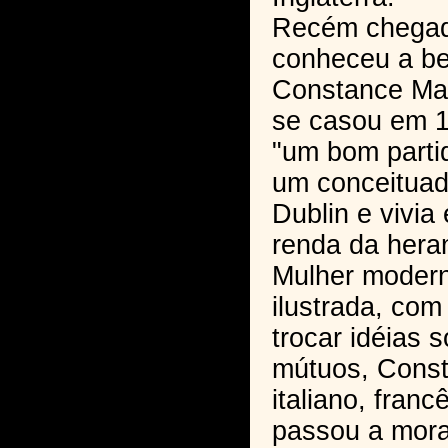
Recém chegado
conheceu a be
Constance Ma
se casou em 
"um bom partid
um conceitua
Dublin e vivia
renda da hera
Mulher modern
ilustrada, co
trocar idéias 
mútuos, Const
italiano, fran
passou a mora