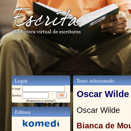
Login
Texto selecionado
E-mail
Oscar Wilde
Senha
|
Esqueceu a senha?
|
Oscar Wilde
Editora
Bianca de Mou