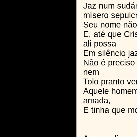
Jaz num sudár
mísero sepulc
Seu nome não
E, até que Cr
ali possa
Em silêncio jaz
Não é preciso 
nem
Tolo pranto ver
Aquele homem
amada,
E tinha que mo