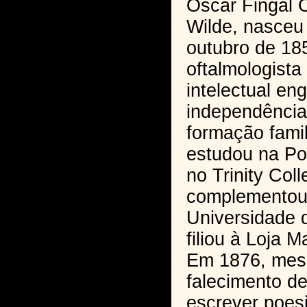
Oscar Fingal O
Wilde, nasceu
outubro de 185
oftalmologist
intelectual en
independência
formação famil
estudou na Po
no Trinity Col
complementou
Universidade 
filiou à Loja M
Em 1876, mes
falecimento d
escrever poesi