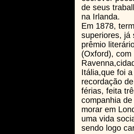
de seus traba
na Irlanda.
Em 1878, term
superiores, j
prêmio literár
(Oxford), com
Ravenna,cidade
Itália,que foi 
recordação d
férias, feita t
companhia de
morar em Lond
uma vida socia
sendo logo ca