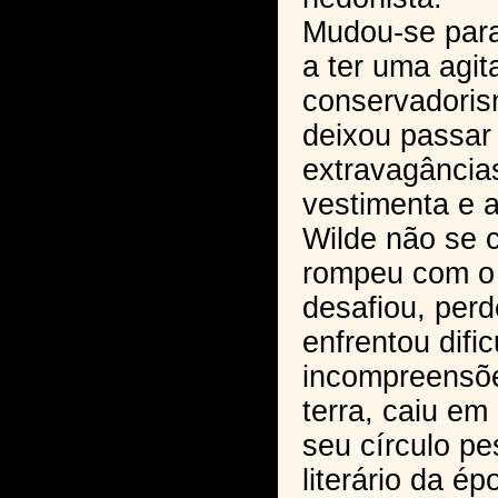
Mudou-se par
a ter uma agita
conservadoris
deixou passar
extravagância
vestimenta e a
Wilde não se 
rompeu com o
desafiou, perd
enfrentou difi
incompreensõe
terra, caiu em
seu círculo p
literário da ép