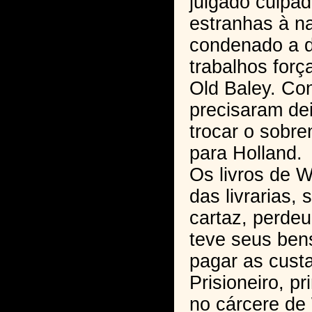
julgado culpad
estranhas à n
condenado a d
trabalhos forç
Old Baley. Con
precisaram dei
trocar o sobre
para Holland.
Os livros de 
das livrarias,
cartaz, perdeu 
teve seus bens
pagar as cust
Prisioneiro, pr
no cárcere de