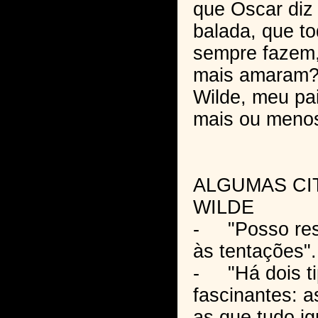
que Oscar diz
balada, que t
sempre fazem,
mais amaram? 
Wilde, meu pa
mais ou menos
ALGUMAS CI
WILDE
- "Posso resi
às tentações".
- "Há dois t
fascinantes: 
as que tudo i