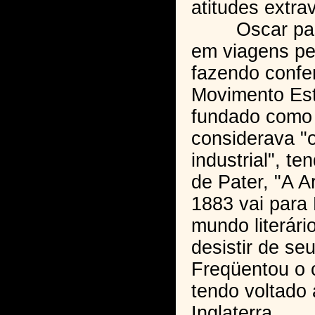
atitudes extra
Oscar passo
em viagens pe
fazendo confe
Movimento Est
fundado como 
considerava "
industrial", t
de Pater, "A A
1883 vai para 
mundo literári
desistir de se
Freqüentou o cí
tendo voltado 
Inglaterra.