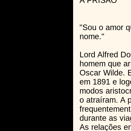
A PRISÃO
"Sou o amor q
nome."
Lord Alfred Do
homem que arr
Oscar Wilde. 
em 1891 e log
modos aristocr
o atraíram. A p
frequentemente
durante as via
As relações en