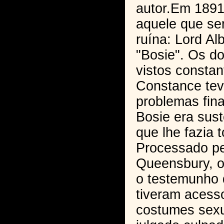
autor.Em 1891
aquele que se
ruína: Lord Al
"Bosie". Os d
vistos constan
Constance tev
problemas fina
Bosie era sust
que lhe fazia 
Processado p
Queensbury, o
o testemunho
tiveram acesso
costumes sexua