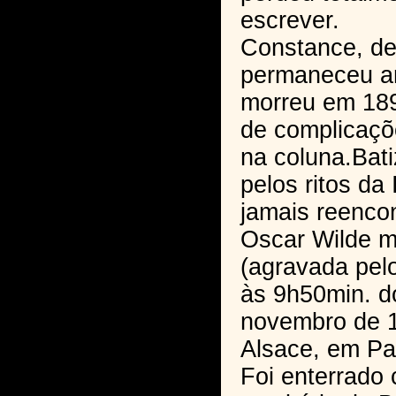
escrever.
Constance, d
permaneceu am
morreu em 18
de complicaçõ
na coluna.Bat
pelos ritos da
jamais reencon
Oscar Wilde m
(agravada pelo 
às 9h50min. d
novembro de 1
Alsace, em Par
Foi enterrado