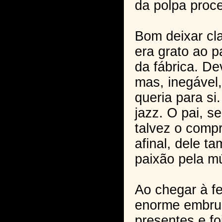
da polpa proc
Bom deixar cl
era grato ao p
da fábrica. De
mas, inegável,
queria para si
jazz. O pai, se
talvez o comp
afinal, dele t
paixão pela m
Ao chegar à fe
enorme embru
presentes e f