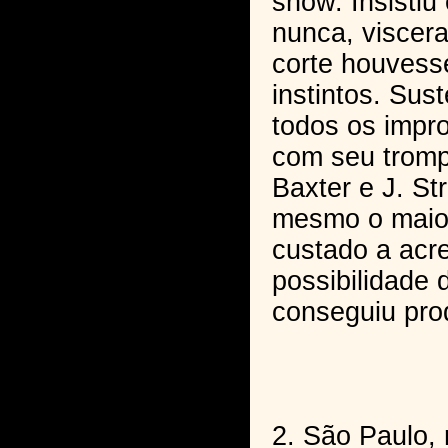
show. Insistiu
nunca, viscera
corte houvess
instintos. Sus
todos os impro
com seu tromp
Baxter e J. St
mesmo o maior
custado a acre
possibilidade 
conseguiu prod
2. São Paulo,