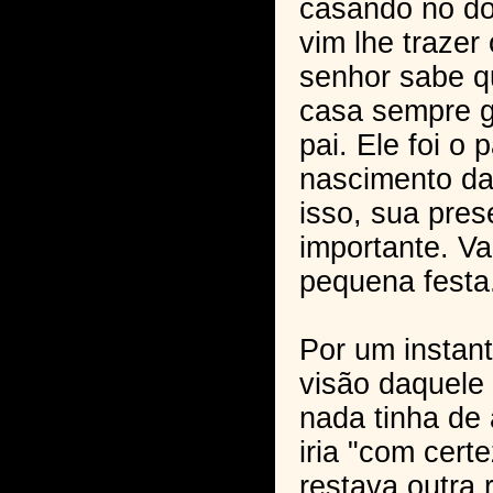
casando no do
vim lhe trazer
senhor sabe q
casa sempre 
pai. Ele foi o 
nascimento da
isso, sua pres
importante. V
pequena festa
Por um instan
visão daquele
nada tinha de 
iria "com cert
restava outra 