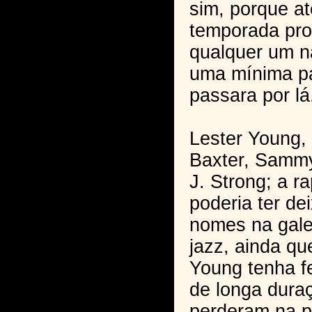
sim, porque at
temporada pro
qualquer um n
uma mínima pa
passara por lá
Lester Young, 
Baxter, Sammy
J. Strong; a r
poderia ter de
nomes na gale
jazz, ainda qu
Young tenha fe
de longa dura
perderam na p