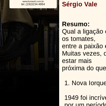
www.komedi.com.br
Sérgio Vale
tel.:(19)3234.4864
Resumo:
Qual a ligação 
os tomates,
entre a paixão 
Muitas vezes, d
estar mais
próxima do qu
1. Nova Iorque
1949 foi incrí
por um períod