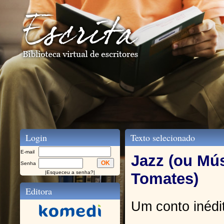
Login
Texto selecionado
E-mail
Jazz (ou Mús
Senha
|
Esqueceu a senha?
|
Tomates)
Editora
Um conto inédi