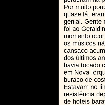
Por muito pou
quase lá, era
genial. Gente
foi ao Geraldi
momento ocorr
os músicos n
cansaço acum
dos últimos a
havia tocado 
em Nova Iorq
buraco de cost
Estavam no li
resistência d
de hotéis bara