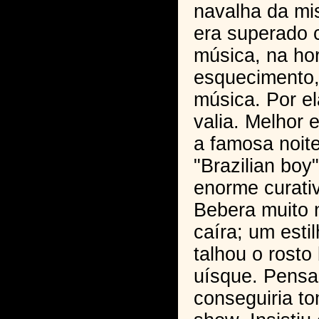
navalha da mi
era superado c
música, na ho
esquecimento,
música. Por ela
valia. Melhor 
a famosa noit
"Brazilian boy
enorme curativ
Bebera muito 
caíra; um esti
talhou o rost
uísque. Pens
conseguiria to