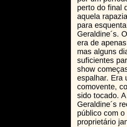
perto do final
aquela rapazi
para esquentar
Geraldine´s. O 
era de apena
mas alguns di
suficientes pa
show começas
espalhar. Era 
comovente, c
sido tocado. 
Geraldine´s r
público com o 
proprietário j