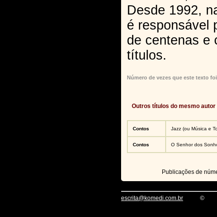
Desde 1992, na
é responsável 
de centenas e 
títulos.
Número de vezes que este texto foi
Outros títulos do mesmo autor
Contos
Jazz (ou Música e T
Contos
O Senhor dos Sonh
Publicações de núm
escrita@komedi.com.br
©