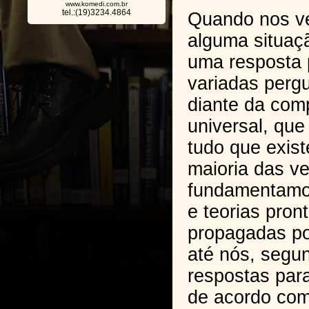
www.komedi.com.br
tel.:(19)3234.4864
Quando nos v
alguma situaç
uma resposta 
variadas perg
diante da com
universal, que
tudo que exist
maioria das v
fundamentamo
e teorias pron
propagadas po
até nós, segun
respostas par
de acordo com