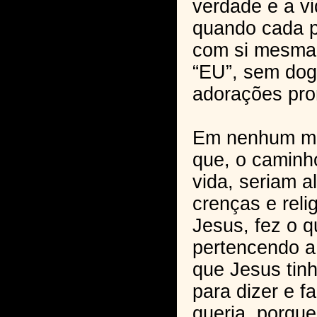
verdade e a vi
quando cada p
com si mesma,
“EU”, sem dog
adorações pro
Em nenhum mo
que, o caminh
vida, seriam 
crenças e reli
Jesus, fez o q
pertencendo a
que Jesus tinh
para dizer e f
queria, porque