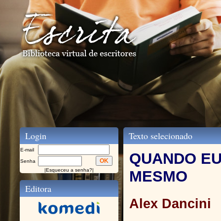
Login
Texto selecionado
E-mail
QUANDO EU
Senha
|
Esqueceu a senha?
|
MESMO
Editora
Alex Dancini