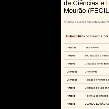
de Ciências e 
Mourão (FECI
Número de vezes que este texto foi
Outros títulos do mesmo autor
Poesias
Amar é viver
Artigos
Sou cidadão e desisto
Artigos
O apagão aéreo toma
Crônicas
O encontro
Crônicas
A praga da humanid
Artigos
O ridículo da vergon
Artigos
A derrota de um país
Artigos
QUANDO EU NÃO S