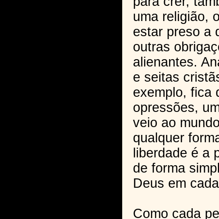
para crer, tam
uma religião, 
estar preso a 
outras obriga
alienantes. An
e seitas crist
exemplo, fica d
opressões, um
veio ao mundo
qualquer form
liberdade é a 
de forma simp
Deus em cada
Como cada pe