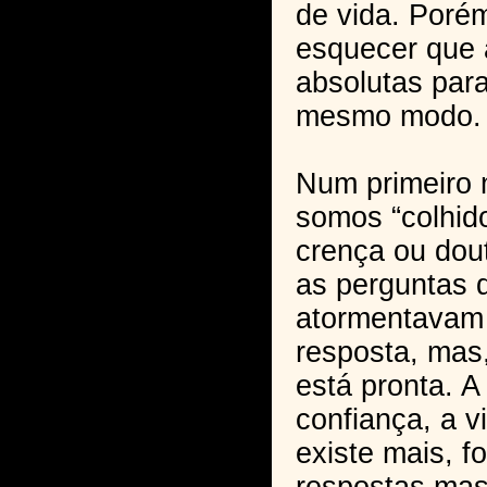
de vida. Poré
esquecer que 
absolutas par
mesmo modo.
Num primeiro
somos “colhid
crença ou dou
as perguntas 
atormentavam
resposta, mas,
está pronta. A
confiança, a v
existe mais, 