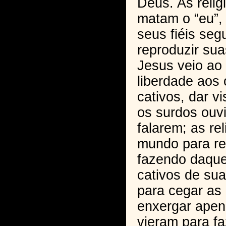
Deus. As relig
matam o “eu”, 
seus fiéis seg
reproduzir sua
Jesus veio ao
liberdade aos 
cativos, dar v
os surdos ouv
falarem; as re
mundo para re
fazendo daque
cativos de sua
para cegar as
enxergar ape
vieram para f