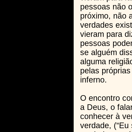
pessoas não 
próximo, não a
verdades exis
vieram para di
pessoas podem
se alguém diss
alguma religiã
pelas próprias
inferno.
O encontro co
a Deus, o fal
conhecer à ve
verdade, (“Eu