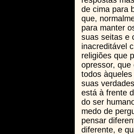
respostas mas
de cima para 
que, normalm
para manter os
suas seitas e 
inacreditável
religiões que
opressor, que
todos àqueles
suas verdade
está à frente 
do ser humano
medo de pergu
pensar diferen
diferente, e 