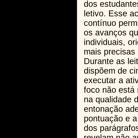
dos estudante
letivo. Esse 
contínuo permit
os avanços qu
individuais, o
mais precisas 
Durante as lei
dispõem de ci
executar a ati
foco não está
na qualidade d
entonação ade
pontuação e a
dos parágrafo
revelam não a