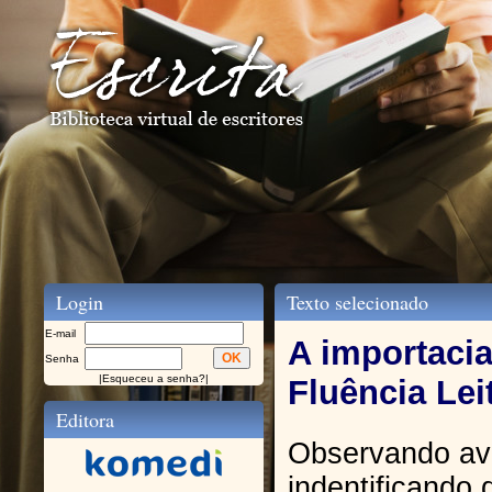
Login
Texto selecionado
E-mail
A importacia
Senha
|
Esqueceu a senha?
|
Fluência Lei
Editora
Observando av
indentificando 