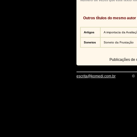
Número de vezes que este texto foi
Outros títulos do mesmo autor
Artigos
A importacia da Avaliaç
Sonetos
Soneto da Frustação
Publicações de
escrita@komedi.com.br
©