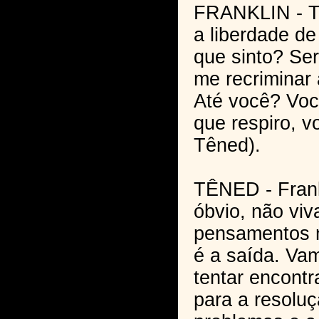
FRANKLIN - Tê
a liberdade de
que sinto? Se
me recriminar
Até você? Voc
que respiro, vo
Têned).
TÊNED - Frank
óbvio, não vi
pensamentos n
é a saída. Vam
tentar encontr
para a resolu