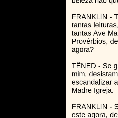
beleza não qu
FRANKLIN - T
tantas leituras
tantas Ave Ma
Provérbios, de
agora?
TÊNED - Se g
mim, desistam
escandalizar 
Madre Igreja.
FRANKLIN - Sa
este agora, de