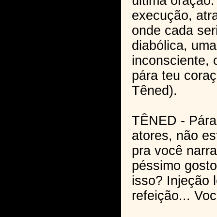
última oração.
execução, atra
onde cada ser
diabólica, uma
inconsciente, o
pára teu coraçã
Têned).
TÊNED - Pára
atores, não e
pra você narra
péssimo gosto
isso? Injeção l
refeição... Vo