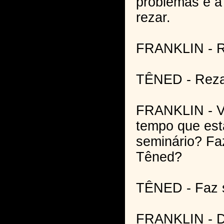
problemas e a
rezar.
FRANKLIN - R
TÊNED - Rezar
FRANKLIN - V
tempo que es
seminário? Fa
Têned?
TÊNED - Faz s
FRANKLIN - D