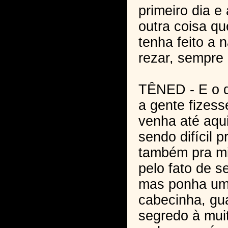
primeiro dia e
outra coisa q
tenha feito a n
rezar, sempre r
TÊNED - E o q
a gente fizess
venha até aqui
sendo difícil 
também pra mi
pelo fato de s
mas ponha um
cabecinha, gu
segredo à mui