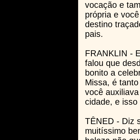
vocação e ta
própria e voc
destino traça
pais.
FRANKLIN - E
falou que des
bonito a cele
Missa, é tanto
você auxiliava
cidade, e isso
TÊNED - Diz s
muitíssimo be