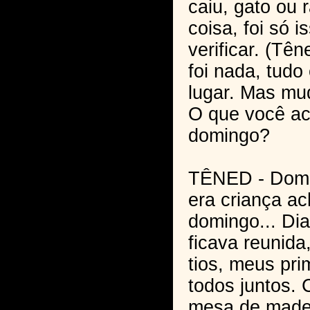
caiu, gato ou 
coisa, foi só i
verificar. (Tê
foi nada, tud
lugar. Mas mu
O que você ac
domingo?
TÊNED - Domi
era criança ac
domingo... Dia
ficava reunid
tios, meus pr
todos juntos.
mesa de madei