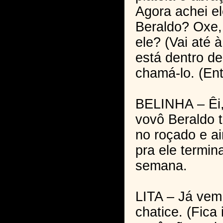
Agora achei e
Beraldo? Oxe,
ele? (Vai até 
está dentro d
chamá-lo. (Ent
BELINHA – Êi
vovô Beraldo 
no roçado e ai
pra ele termin
semana.
LITA – Já vem
chatice. (Fica