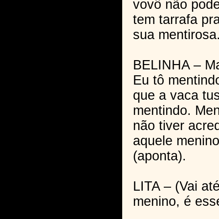
vovô não pode
tem tarrafa pr
sua mentirosa
BELINHA – Mas
Eu tô mentind
que a vaca tus
mentindo. Men
não tiver acre
aquele menino
(aponta).
LITA – (Vai a
menino, é ess