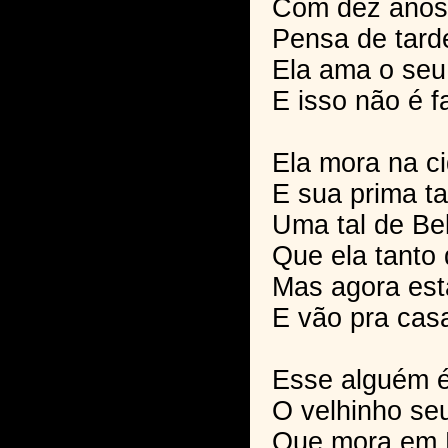
Com dez anos
Pensa de tarde
Ela ama o seu
E isso não é f
Ela mora na c
E sua prima 
Uma tal de Be
Que ela tanto
Mas agora est
E vão pra cas
Esse alguém é
O velhinho se
Que mora em 