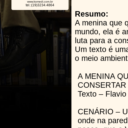
www.komedi.com.br
tel.:(19)3234.4864
Resumo:
A menina que q
mundo, ela é a
luta para a co
Um texto é um
o meio ambient
A MENINA Q
CONSERTAR
Texto – Flavio
CENÁRIO – Um
onde na pared