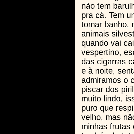
não tem barulh
pra cá. Tem um
tomar banho, 
animais silves
quando vai ca
vespertino, es
das cigarras 
e à noite, sen
admiramos o c
piscar dos pir
muito lindo, i
puro que resp
velho, mas não
minhas frutas 