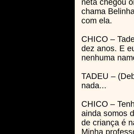
neta chegou o
chama Belinha
com ela.
CHICO – Tadeu
dez anos. E e
nenhuma namo
TADEU – (De
nada...
CHICO – Tenh
ainda somos d
de criança é n
Minha profess