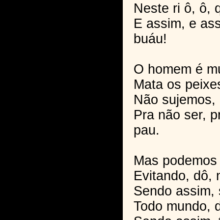
Neste ri ô, ô, 
E assim, e ass
buáu!
O homem é mu
Mata os peixes,
Não sujemos, 
Pra não ser, p
pau.
Mas podemos 
Evitando, dô, n
Sendo assim, 
Todo mundo, d