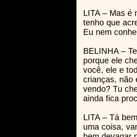
LITA – Mas é 
tenho que acr
Eu nem conheç
BELINHA – Tem
porque ele ch
você, ele e to
crianças, não
vendo? Tu che
ainda fica pro
LITA – Tá bem
uma coisa, vam
bem devagar p