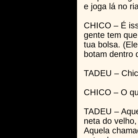
e joga lá no ri
CHICO – É is
gente tem que
tua bolsa. (Ele
botam dentro 
TADEU – Chic
CHICO – O qu
TADEU – Aque
neta do velho,
Aquela chamad