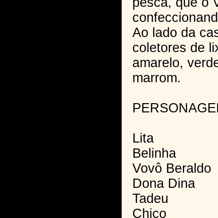
pesca, que o 
confeccionand
Ao lado da ca
coletores de li
amarelo, verd
marrom.
PERSONAGE
Lita
Belinha
Vovô Beraldo
Dona Dina
Tadeu
Chico