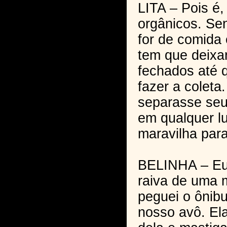
LITA – Pois é
orgânicos. Se
for de comida
tem que deixar
fechados até 
fazer a colet
separasse seu
em qualquer lu
maravilha para
BELINHA – Eu 
raiva de uma 
peguei o ônibu
nosso avô. El