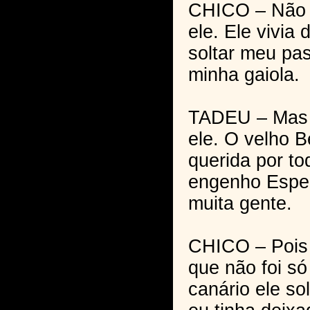
CHICO – Não v
ele. Ele vivia
soltar meu pas
minha gaiola.
TADEU – Mas p
ele. O velho 
querida por t
engenho Esper
muita gente.
CHICO – Pois 
que não foi só
canário ele s