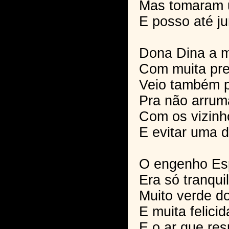
Mas tomaram 
E posso até ju
Dona Dina a m
Com muita pr
Veio também 
Pra não arrum
Com os vizinh
E evitar uma 
O engenho Es
Era só tranqui
Muito verde d
E muita felici
E o ar que re