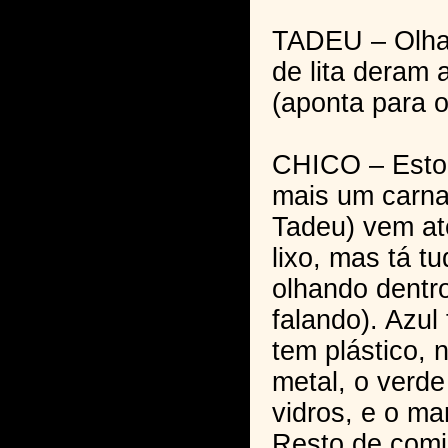
TADEU – Olha 
de lita deram 
(aponta para o
CHICO – Esto
mais um carnav
Tadeu) vem at
lixo, mas tá t
olhando dentro
falando). Azul
tem plástico, 
metal, o verd
vidros, e o ma
Resto de comid