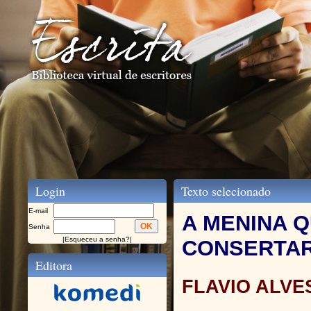
Login
Texto selecionado
E-mail
A MENINA 
Senha
|
Esqueceu a senha?
|
CONSERTAR
Editora
FLAVIO ALVE