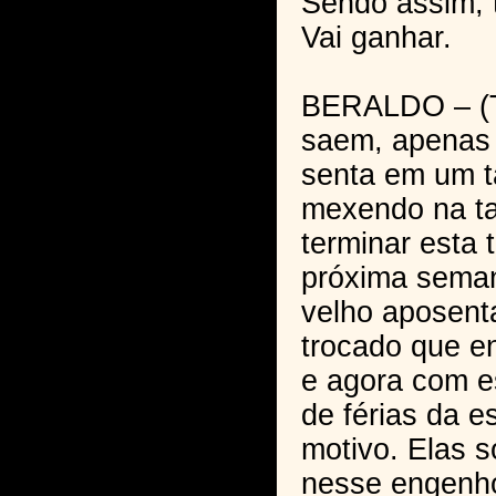
Sendo assim,
Vai ganhar.
BERALDO – (T
saem, apenas 
senta em um t
mexendo na ta
terminar esta 
próxima seman
velho aposent
trocado que en
e agora com e
de férias da e
motivo. Elas s
nesse engenho