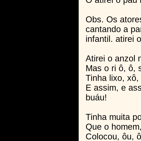
O atirei o pau
Obs. Os atores
cantando a pa
infantil. atirei
Atirei o anzol n
Mas o ri ô, ô, s
Tinha lixo, xô,
E assim, e ass
buáu!
Tinha muita po
Que o homem
Colocou, ôu, 