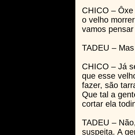
CHICO – Ôxe t
o velho morrer
vamos pensar 
TADEU – Mas 
CHICO – Já se
que esse velh
fazer, são tar
Que tal a gen
cortar ela tod
TADEU – Não, 
suspeita. A ge