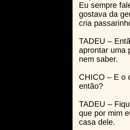
Eu sempre fale
gostava da ge
cria passarinh
TADEU – Entã
aprontar uma 
nem saber.
CHICO – E o q
então?
TADEU – Fique
que por mim e
casa dele.