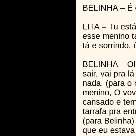
BELINHA – É 
LITA – Tu está
esse menino t
tá e sorrindo, 
BELINHA – Olh
sair, vai pra l
nada. (para o
menino, O vov
cansado e tem
tarrafa pra en
(para Belinha)
que eu estava