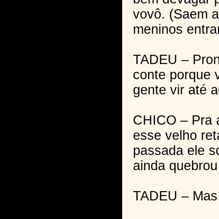
vovô. (Saem a
meninos entra
TADEU – Pron
conte porque v
gente vir até a
CHICO – Pra a
esse velho re
passada ele s
ainda quebrou
TADEU – Mas o