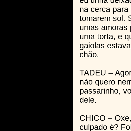
eu tinha deixa
na cerca para
tomarem sol. S
umas amoras 
uma torta, e q
gaiolas estav
chão.
TADEU – Agora
não quero ne
passarinho, v
dele.
CHICO – Oxe,
culpado é? Foi