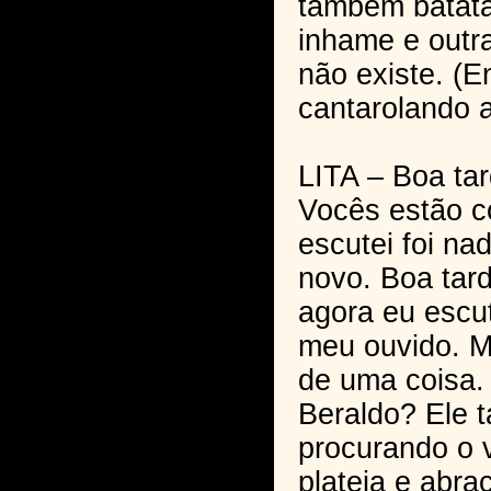
também batata
inhame e outr
não existe. (En
cantarolando a
LITA – Boa ta
Vocês estão 
escutei foi nad
novo. Boa tard
agora eu escu
meu ouvido. M
de uma coisa.
Beraldo? Ele t
procurando o 
plateia e abra