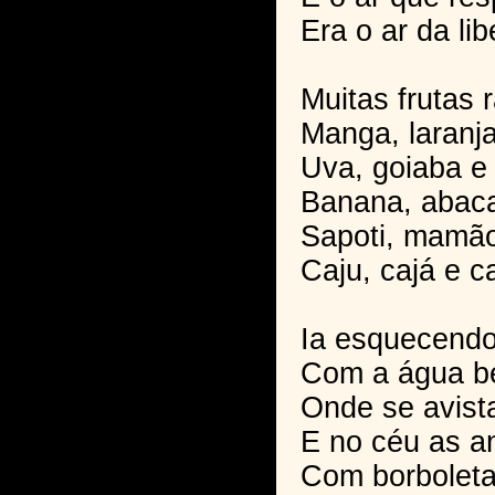
Era o ar da li
Muitas frutas 
Manga, laranja
Uva, goiaba e
Banana, abaca
Sapoti, mamão
Caju, cajá e c
Ia esquecendo
Com a água be
Onde se avist
E no céu as a
Com borbolet