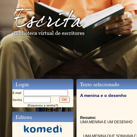
Login
Texto selecionado
E-mail
A menina e o desenho
Senha
|
Esqueceu a senha?
|
Editora
Resumo:
UMA MENINA E UM DESENHO
UMA MENINA QUE SONHAVA 