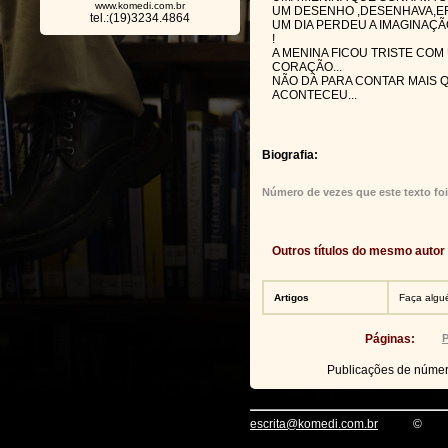
www.komedi.com.br
UM DESENHO ,DESENHAVA,ER
tel.:(19)3234.4864
UM DIA PERDEU A IMAGINAÇÃ
!
A MENINA FICOU TRISTE COM
CORAÇÃO...
NÃO DÀ PARA CONTAR MAIS 
ACONTECEU...
Biografia:
Número de vezes que este texto foi
Outros títulos do mesmo autor
Artigos
Faça algué
Páginas:
P
Publicações de núme
escrita@komedi.com.br
©