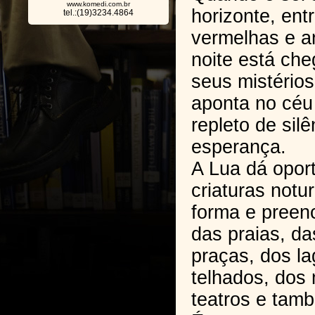
www.komedi.com.br
horizonte, ent
tel.:(19)3234.4864
vermelhas e a
noite está ch
seus mistérios
aponta no céu
repleto de silê
esperança.
A Lua dá opor
criaturas not
forma e preen
das praias, d
praças, dos la
telhados, dos
teatros e tam