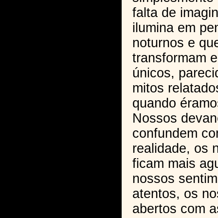
falta de imagi
ilumina em p
noturnos e qu
transformam 
únicos, parec
mitos relatado
quando éramos
Nossos devan
confundem co
realidade, os 
ficam mais ag
nossos sentim
atentos, os n
abertos com a