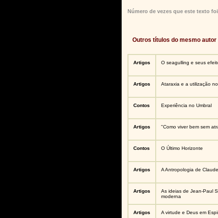
Número de vezes que este texto foi
Outros títulos do mesmo autor
Artigos
O seagulling e seus efeit
Artigos
Ataraxia e a utilização no
Contos
Experiência no Umbral
Artigos
"Como viver bem sem atra
Contos
O Último Horizonte
Artigos
A Antropologia de Claude
Artigos
As ideias de Jean-Paul S
moderna
Artigos
A virtude e Deus em Esp