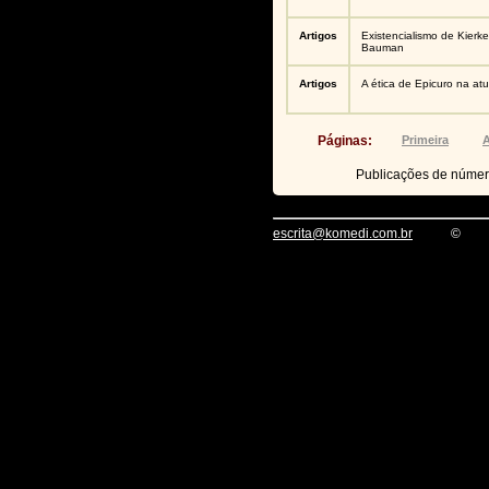
Artigos
Existencialismo de Kierk
Bauman
Artigos
A ética de Epicuro na at
Páginas:
Primeira
A
Publicações de núme
escrita@komedi.com.br
©