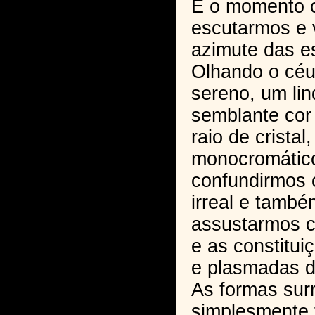
É o momento c
escutarmos e 
azimute das e
Olhando o céu
sereno, um lin
semblante cor
raio de crista
monocromático
confundirmos 
irreal e tamb
assustarmos 
e as constitui
e plasmadas do
As formas sur
simplesmente f