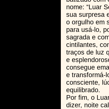
nome: “Luar Se
sua surpresa e
o orgulho em 
para usá-lo, po
sagrada e com
cintilantes, co
traços de luz 
e esplendoroso
consegue ema
e transformá-l
consciente, lú
equilibrado.
Por fim, o Lua
dizer, noite ca