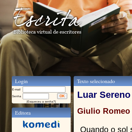
Login
Texto selecionado
E-mail
Luar Sereno
Senha
|
Esqueceu a senha?
|
Giulio Romeo
Editora
Quando o sol 