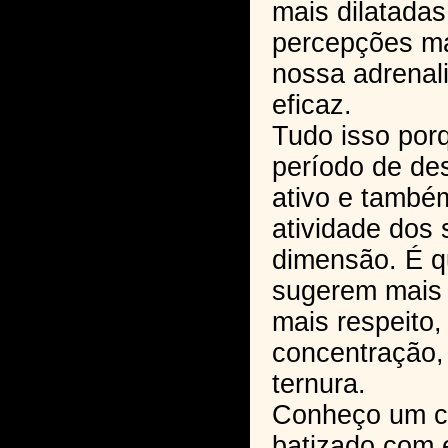
mais dilatadas
percepções ma
nossa adrenali
eficaz.
Tudo isso porq
período de de
ativo e també
atividade dos 
dimensão. É q
sugerem mais r
mais respeito,
concentração,
ternura.
Conheço um ca
batizado com 