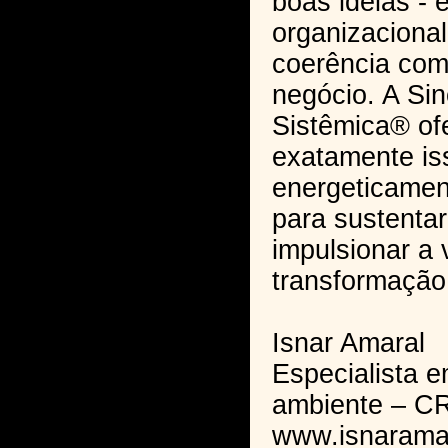
boas ideias -
organizaciona
coerência com
negócio. A Sin
Sistêmica® of
exatamente is
energeticamen
para sustentar
impulsionar a 
transformação
Isnar Amaral
Especialista 
ambiente – C
www.isnarama