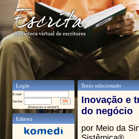
Login
Texto selecionado
E-mail
Inovação e 
Senha
|
Esqueceu a senha?
|
do negócio
Editora
por Meio da Si
Sistêmica®