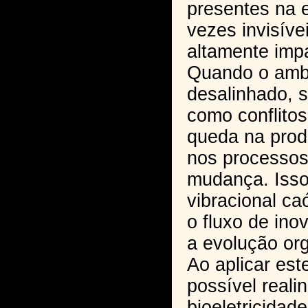
presentes na 
vezes invisíve
altamente imp
Quando o amb
desalinhado, 
como conflitos
queda na produ
nos processos 
mudança. Isso
vibracional ca
o fluxo de ino
a evolução org
Ao aplicar es
possível reali
bioeletricidad