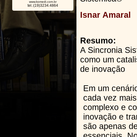
www.komedi.com.br
tel.:(19)3234.4864
Isnar Amaral
Resumo:
A Sincronia Si
como um catali
de inovação
Em um cenário
cada vez mais 
complexo e co
inovação e tr
são apenas de
essenciais. No