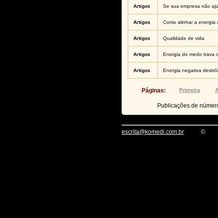
Artigos
Se sua empresa não aju
Artigos
Como alinhar a energia
Artigos
Qualidade de vida
Artigos
Energia do medo trava 
Artigos
Energia negativa destró
Páginas:
Primeira
A
Publicações de núme
escrita@komedi.com.br
©