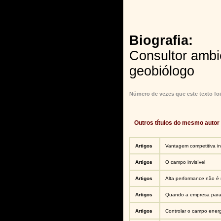
Biografia:
Consultor ambi
geobiólogo
Número de vezes que este texto foi
Outros títulos do mesmo autor
Artigos
Vantagem competitiva inv
Artigos
O campo invisível
Artigos
Alta performance não é 
Artigos
Quando a empresa para
Artigos
Controlar o campo ener