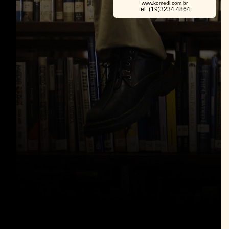
www.komedi.com.br
tel.:(19)3234.4864