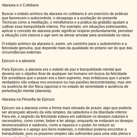
Ataraxia e o Cotidiano
Buscar o estado anímico da ataraxia no cotidiano é um exercício de práticas
que favorecem o autocontrole, o desapego e a aceitação do presente.
Técnicas como a meditação, o mindfulness e a prática da gratidão ajudam a
cultivar essa tranquilidade interna. Por exemplo, em situações estressantes,
aplicar o conceito de ataraxia pode significar respirar profundamente, perceber
a situação com clareza e agir sem se deixar arrastar pela ansiedade ou raiva.
O estado anímico da ataraxia é, assim, um caminho para o autodomínio e a
felicidade genuína, que depende mais da qualidade do próprio ser do que das
circunstâncias externas.
Epicuro e a ataraxia
Para Epicuro, a ataraxia era o estado de paz e tranquilidade mental que
deveria ser o objetivo final de qualquer ser humano em busca da felicidade.
Ele acreditava que o prazer era o bem supremo, mas enfatizava que o prazer
verdadeiro não estava nos excessos ou nas paixões descontroladas, mas sim
na ausência de dor física (aponia) e no estado de serenidade e ausência de
perturbação mental (ataraxia).
Ataraxia na Filosofia de Epicuro
Epicuro via a ataraxia como a forma mais elevada de prazer, algo que poderia
ser alcançado através da vida simples, da sabedoria e da liberdade interior.
Para ele, o segredo da felicidade estava em satisfazer os desejos naturais e
necessários, como comer, beber e ter abrigo, enquanto se evitavam os desejos
desnecessários e vaidosos, como a riqueza e o poder. Ao reduzir as
expectativas e o apego aos bens materiais, o indivíduo poderia encontrar a
tranquilidade, pois os prazeres simples são suficientes para uma vida plena e