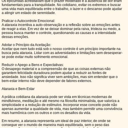
Os epicuristas acreditavam que o prazer moderado e a ausência de dor eram
fundamentais para a tranquilidade. No cotidiano, evitar os extremos e buscar
uma vida mais equilibrada entre o trabalho, o lazer e o descanso pode ajudar
a atingir um estado de serenidade.
Praticar o Autocontrole Emocional:
A ataraxia incentiva a auto-observação e a reflexão sobre as emoções antes
de reagir a elas. Em vez de se deixar dominar pela raiva, tristeza ou medo, a
pessoa busca manter o controle, questionando as causas e a intensidade
dessas emoções.
Adotar o Princípio da Aceitação:
Aceitar que nem tudo está sob o nosso controle é um princípio importante na
busca pela ataraxia. Lidar com as adversidades e limitações sem desesperar-
se pode evitar muito sofrimento emocional.
Reduzir o Apego a Bens e Expectativas:
O desapego material e a compreensão de que as coisas externas não
garantem felicidade duradoura podem ajudar a reduzir as fontes de
ansiedade. Isso não significa viver sem ambições, mas sim entender que o
bem-estar interno não deve depender de fatores externos.
Ataraxia e Bem-Estar
A prática cotidiana da ataraxia pode ser vista em técnicas modernas de
mindfulness, meditação e até mesmo na filosofia minimalista, que valoriza a
simplicidade e a redução de estímulos. Incorporar esse conceito pode não
apenas aumentar a qualidade de vida, mas também permitir uma convivência
mais harmônica com os outros e com os desafios da vida.
Em resumo, a ataraxia representa um ideal de paz interior, de onde se
consegue ver o mundo de maneira mais equilibrada, sem o peso das