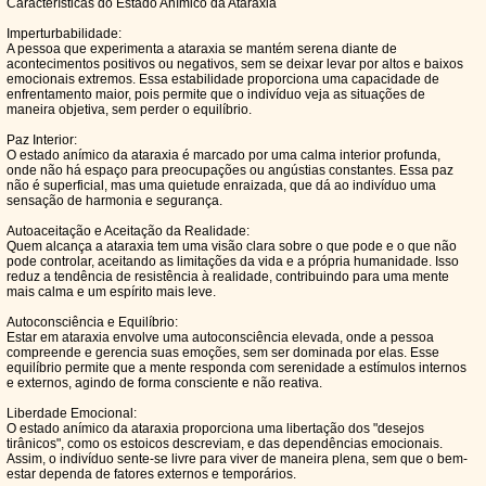
Características do Estado Anímico da Ataraxia
Imperturbabilidade:
A pessoa que experimenta a ataraxia se mantém serena diante de
acontecimentos positivos ou negativos, sem se deixar levar por altos e baixos
emocionais extremos. Essa estabilidade proporciona uma capacidade de
enfrentamento maior, pois permite que o indivíduo veja as situações de
maneira objetiva, sem perder o equilíbrio.
Paz Interior:
O estado anímico da ataraxia é marcado por uma calma interior profunda,
onde não há espaço para preocupações ou angústias constantes. Essa paz
não é superficial, mas uma quietude enraizada, que dá ao indivíduo uma
sensação de harmonia e segurança.
Autoaceitação e Aceitação da Realidade:
Quem alcança a ataraxia tem uma visão clara sobre o que pode e o que não
pode controlar, aceitando as limitações da vida e a própria humanidade. Isso
reduz a tendência de resistência à realidade, contribuindo para uma mente
mais calma e um espírito mais leve.
Autoconsciência e Equilíbrio:
Estar em ataraxia envolve uma autoconsciência elevada, onde a pessoa
compreende e gerencia suas emoções, sem ser dominada por elas. Esse
equilíbrio permite que a mente responda com serenidade a estímulos internos
e externos, agindo de forma consciente e não reativa.
Liberdade Emocional:
O estado anímico da ataraxia proporciona uma libertação dos "desejos
tirânicos", como os estoicos descreviam, e das dependências emocionais.
Assim, o indivíduo sente-se livre para viver de maneira plena, sem que o bem-
estar dependa de fatores externos e temporários.