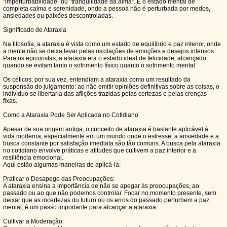
"imperturbabilidade" ou "tranquilidade da alma". É o estado mental de
completa calma e serenidade, onde a pessoa não é perturbada por medos,
ansiedades ou paixões descontroladas.
Significado de Ataraxia
Na filosofia, a ataraxia é vista como um estado de equilíbrio e paz interior, onde
a mente não se deixa levar pelas oscilações de emoções e desejos intensos.
Para os epicuristas, a ataraxia era o estado ideal de felicidade, alcançado
quando se evitam tanto o sofrimento físico quanto o sofrimento mental.
Os céticos, por sua vez, entendiam a ataraxia como um resultado da
suspensão do julgamento: ao não emitir opiniões definitivas sobre as coisas, o
indivíduo se libertaria das aflições trazidas pelas certezas e pelas crenças
fixas.
Como a Ataraxia Pode Ser Aplicada no Cotidiano
Apesar de sua origem antiga, o conceito de ataraxia é bastante aplicável à
vida moderna, especialmente em um mundo onde o estresse, a ansiedade e a
busca constante por satisfação imediata são tão comuns. A busca pela ataraxia
no cotidiano envolve práticas e atitudes que cultivem a paz interior e a
resiliência emocional.
Aqui estão algumas maneiras de aplicá-la:
Praticar o Desapego das Preocupações:
A ataraxia ensina a importância de não se apegar às preocupações, ao
passado ou ao que não podemos controlar. Focar no momento presente, sem
deixar que as incertezas do futuro ou os erros do passado perturbem a paz
mental, é um passo importante para alcançar a ataraxia.
Cultivar a Moderação: