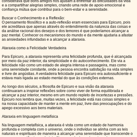
considerava que bons amigos nos ajudam a enfrentar as dificuldades da vida
e a compartilhar alegrias simples, criando uma rede de apoio emocional e
confiança mútua que contribui para o bem-estar e a serenidade.
Buscar o Conhecimento e a Reflexão:
O pensamento filosófico e a auto-reflexão eram essenciais para Epicuro, pois
ele acreditava que apenas através do entendimento da natureza das coisas e
da análise racional dos desejos e dos temores é que poderíamos alcançar a
paz mental. Conhecer os mecanismos do mundo e da mente ajudaria a afastar
as ansiedades infundadas e a alcançar a ataraxia.
Ataraxia como a Felicidade Verdadeira
Para Epicuro, a ataraxia representa uma felicidade profunda, que é alcançada
por meio da paz interior, da simplicidade e do autoconhecimento. Ele via a
felicidade não como um estado de alegria intensa e passageira, mas como
uma serenidade constante, onde a pessoa encontra satisfação na vida simples
e livre de angústias. A verdadeira felicidade para Epicuro era autossuficiente e
estava mais ligada ao estado mental do que às condições externas.
Ao longo dos séculos, a filosofia de Epicuro e sua visão da ataraxia
continuaram a inspirar reflexões sobre como viver de forma equilibrada e
alcançar a paz interior, mesmo em um mundo repleto de incertezas e pressões.
Epicuro nos lembra que, muitas vezes, a felicidade está nas coisas simples e
na nossa capacidade de manter a mente em paz, livre das preocupações e do
apego excessivo aos bens materiais.
Ataraxia em linguagem metafísica
Na linguagem metafísica, a ataraxia é vista como um estado de harmonia
profunda e completa com o universo, onde o indivíduo se alinha com as leis
naturais e espirituais de maneira a alcançar uma serenidade que transcende o