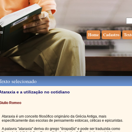
Home
Cadastro
Text
exto selecionado
Ataraxia e a utilização no cotidiano
Giulio Romeo
Ataraxia é um conceito filosófico originário da Grécia Antiga, mais
especificamente das escolas de pensamento estoicas, céticas e epicuristas.
A palavra "ataraxia" deriva do grego "ἀταραξία" e pode ser traduzida como