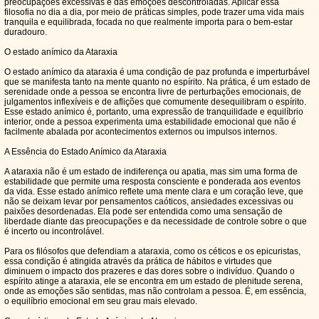
preocupações excessivas e das emoções descontroladas. Aplicar essa
filosofia no dia a dia, por meio de práticas simples, pode trazer uma vida mais
tranquila e equilibrada, focada no que realmente importa para o bem-estar
duradouro.
O estado anímico da Ataraxia
O estado anímico da ataraxia é uma condição de paz profunda e imperturbável
que se manifesta tanto na mente quanto no espírito. Na prática, é um estado de
serenidade onde a pessoa se encontra livre de perturbações emocionais, de
julgamentos inflexíveis e de aflições que comumente desequilibram o espírito.
Esse estado anímico é, portanto, uma expressão de tranquilidade e equilíbrio
interior, onde a pessoa experimenta uma estabilidade emocional que não é
facilmente abalada por acontecimentos externos ou impulsos internos.
A Essência do Estado Anímico da Ataraxia
A ataraxia não é um estado de indiferença ou apatia, mas sim uma forma de
estabilidade que permite uma resposta consciente e ponderada aos eventos
da vida. Esse estado anímico reflete uma mente clara e um coração leve, que
não se deixam levar por pensamentos caóticos, ansiedades excessivas ou
paixões desordenadas. Ela pode ser entendida como uma sensação de
liberdade diante das preocupações e da necessidade de controle sobre o que
é incerto ou incontrolável.
Para os filósofos que defendiam a ataraxia, como os céticos e os epicuristas,
essa condição é atingida através da prática de hábitos e virtudes que
diminuem o impacto dos prazeres e das dores sobre o indivíduo. Quando o
espírito atinge a ataraxia, ele se encontra em um estado de plenitude serena,
onde as emoções são sentidas, mas não controlam a pessoa. É, em essência,
o equilíbrio emocional em seu grau mais elevado.