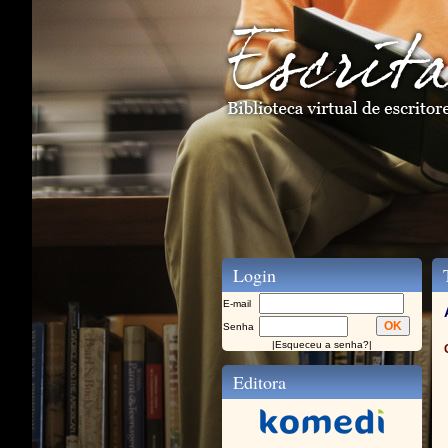
Login
T
E-mail
Senha
|
Esqueceu a senha?
|
Editora