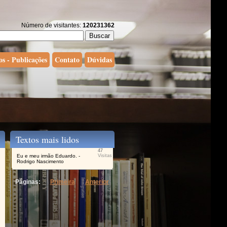
Número de visitantes:
120231362
os - Publicações
Contato
Dúvidas
Textos mais lidos
47
Eu e meu irmão Eduardo. -
Visitas
Rodrigo Nascimento
Páginas:
Primeira
Anterior