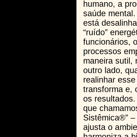
humano, a pro
saúde mental
está desalinha
“ruído” energé
funcionários, 
processos emp
maneira sutil,
outro lado, q
realinhar esse
transforma e, 
os resultados.
que chamamos
Sistêmica®” 
ajusta o ambie
harmoniza a bi