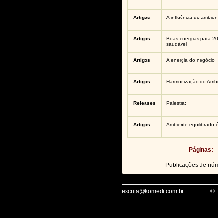
Artigos
A influência do ambie
Artigos
Boas energias para 2
saudável
Artigos
A energia do negócio
Artigos
Harmonização do Ambi
Releases
Palestra:
Artigos
Ambiente equilibrado é
Páginas:
Publicações de nú
escrita@komedi.com.br
©