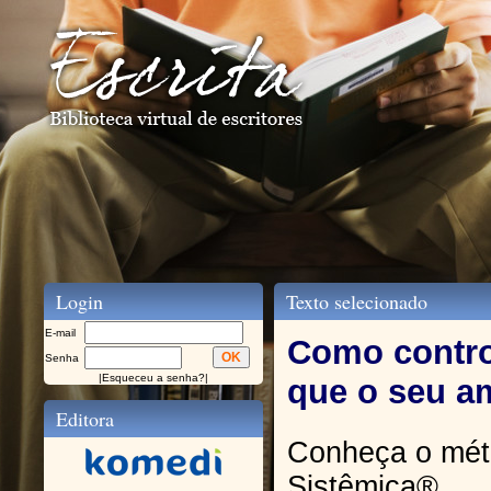
Login
Texto selecionado
E-mail
Como contro
Senha
|
Esqueceu a senha?
|
que o seu a
Editora
Conheça o mét
Sistêmica®