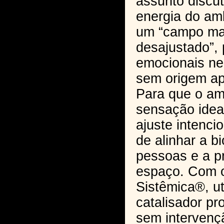
assunto discut
energia do am
um “campo ma
desajustado”,
emocionais ne
sem origem ap
Para que o am
sensação idea
ajuste intenci
de alinhar a b
pessoas e a pr
espaço. Com o
Sistêmica®, u
catalisador p
sem intervençã