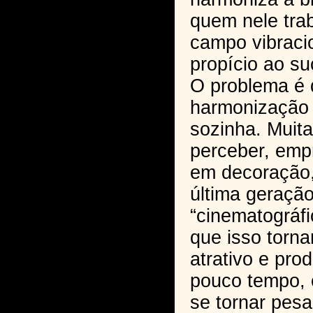
quem nele tra
campo vibraci
propício ao s
O problema é 
harmonização
sozinha. Muit
perceber, emp
em decoração
última geraçã
“cinematográfi
que isso torn
atrativo e pro
pouco tempo, 
se tornar pes