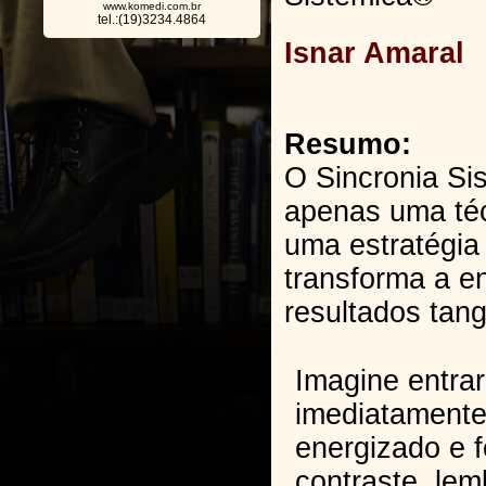
www.komedi.com.br
tel.:(19)3234.4864
Isnar Amaral
Resumo:
O Sincronia Si
apenas uma téc
uma estratégia
transforma a en
resultados tan
Imagine entra
imediatamente 
energizado e 
contraste, le