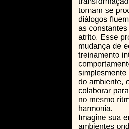
transformação
tornam-se prod
diálogos flue
as constantes
atrito. Esse p
mudança de e
treinamento i
comportament
simplesmente o
do ambiente, 
colaborar par
no mesmo ritm
harmonia.
Imagine sua 
ambientes on