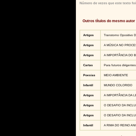
Número de vezes que este texto foi
Outros títulos do mesmo autor
Artigos
Transtorno Opositivo D
Artigos
A MÚSICA NO PROCE
Artigos
A IMPORTÂNCIA DO B
Cartas
Para futuros dirigentes
Poesias
MEIO AMBIENTE
Infantil
MUNDO COLORIDO
Artigos
A IMPORTÂNCIA DA L
Artigos
O DESAFIO DA INCL
Artigos
O DESAFIO DA INCL
Infantil
A RIMA DO REINO AN