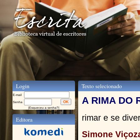
Login
Texto selecionado
E-mail
A RIMA DO 
Senha
|
Esqueceu a senha?
|
rimar e se dive
Editora
Simone Viçoz