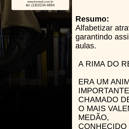
www.komedi.com.br
tel.:(19)3234.4864
Resumo:
Alfabetizar atr
garantindo ass
aulas.
A RIMA DO R
ERA UM ANIM
IMPORTANTE
CHAMADO DE
O MAIS VAL
MEDÃO,
CONHECIDO 