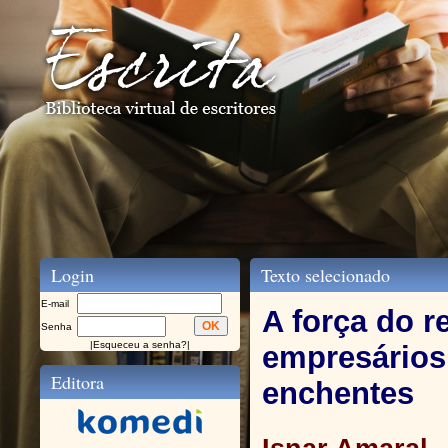
Login
Texto selecionado
E-mail
A força do 
Senha
|
Esqueceu a senha?
|
empresários
Editora
enchentes