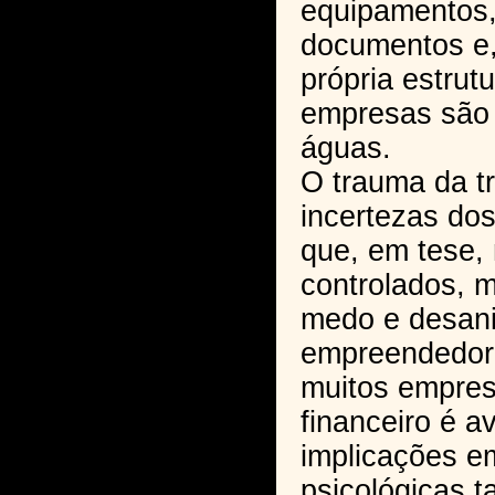
equipamentos,
documentos e,
própria estrutu
empresas são 
águas.
O trauma da t
incertezas dos
que, em tese,
controlados, 
medo e desan
empreendedor
muitos empres
financeiro é a
implicações e
psicológicas 