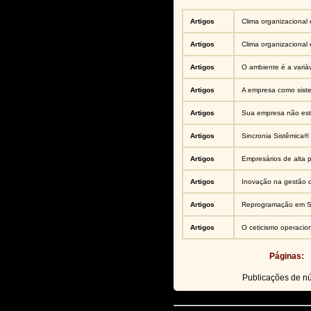
Artigos
Clima organizacional 
Artigos
Clima organizacional 
Artigos
O ambiente é a variáve
Artigos
A empresa como sist
Artigos
Sua empresa não está
Artigos
Sincronia Sistêmica®
Artigos
Empresários de alta 
Artigos
Inovação na gestão 
Artigos
Reprogramação em Si
Artigos
O ceticismo operacion
Páginas:
Publicações de 