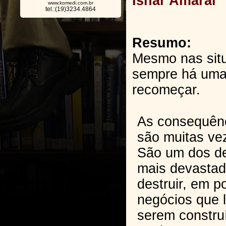
Isnar Amaral
www.komedi.com.br
tel.:(19)3234.4864
Resumo:
Mesmo nas situ
sempre há uma
recomeçar.
As consequên
são muitas vez
São um dos de
mais devastad
destruir, em p
negócios que 
serem constru