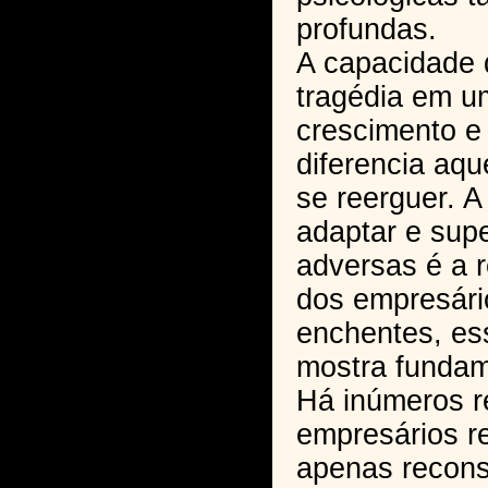
profundas.
A capacidade 
tragédia em u
crescimento e
diferencia aq
se reerguer. 
adaptar e supe
adversas é a r
dos empresári
enchentes, ess
mostra fundam
Há inúmeros r
empresários re
apenas recons