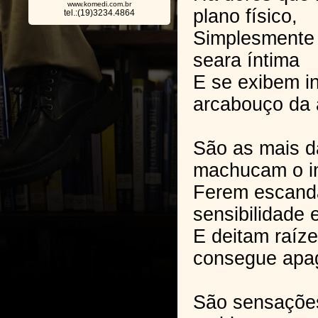
www.komedi.com.br
plano físico,
tel.:(19)3234.4864
Simplesmente 
seara íntima
E se exibem in
arcabouço da 
São as mais d
machucam o in
Ferem escand
sensibilidade 
E deitam raíz
consegue apa
São sensaçõe