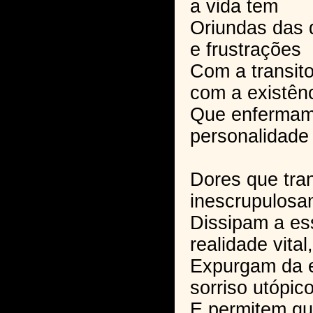
a vida tem
Oriundas das 
e frustrações
Com a transit
com a existên
Que enfermam 
personalidade 
Dores que tra
inescrupulosam
Dissipam a es
realidade vital,
Expurgam da 
sorriso utópic
E permitem qu