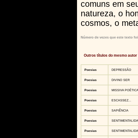
comuns em seus
natureza, o ho
cosmos, o metaf
Número de vezes que este texto foi
Outros títulos do mesmo autor
Poesias
DEPRESSÃO
Poesias
DIVINO SER
Poesias
MISSIVA POÉTIC
Poesias
ESCASSEZ...
Poesias
SAPIÊNCIA
Poesias
SENTIMENTALID
Poesias
SENTIMENTALID