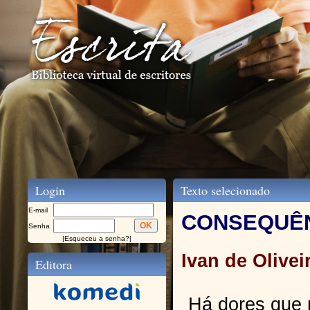
Login
Texto selecionado
E-mail
CONSEQUÊ
Senha
|
Esqueceu a senha?
|
Ivan de Olivei
Editora
Há dores que