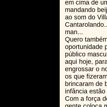
em cima de um 
mandando beij
ao som do Vil
Cantarolando.
man...
Quero também 
oportunidade 
público mascul
aqui hoje, para
engrossar o n
os que fizera
brincaram de 
infância estão
Com a força d
gente coloca 