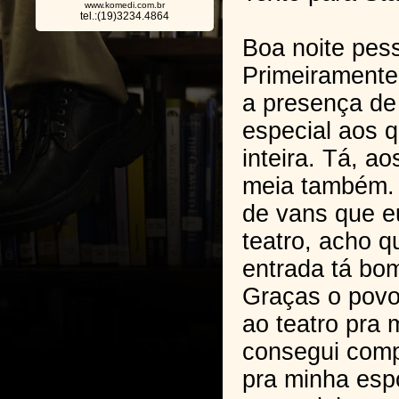
www.komedi.com.br
tel.:(19)3234.4864
Boa noite pess
Primeiramente
a presença de
especial aos 
inteira. Tá, a
meia também. 
de vans que e
teatro, acho q
entrada tá bo
Graças o pov
ao teatro pra m
consegui com
pra minha esp