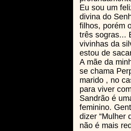
Eu sou um feli
divina do Senh
filhos, porém
três sogras...
vivinhas da si
estou de sac
A mãe da min
se chama Perp
marido , no c
para viver co
Sandrão é uma
feminino. Gent
dizer “Mulher 
não é mais re