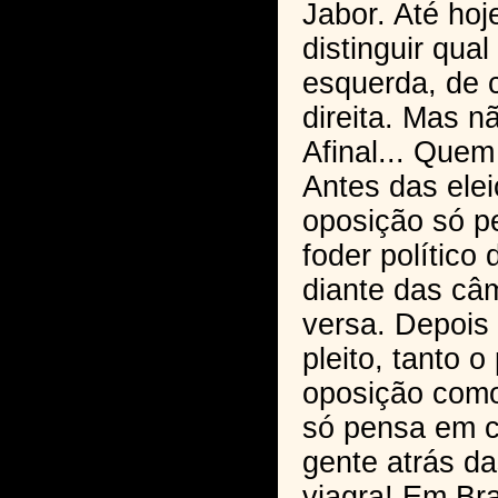
Jabor. Até hoj
distinguir qual
esquerda, de 
direita. Mas nã
Afinal... Quem
Antes das elei
oposição só 
foder político 
diante das câ
versa. Depois
pleito, tanto o
oposição como
só pensa em c
gente atrás d
viagra! Em Bra