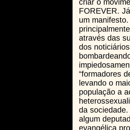
criar o movi
FOREVER. Já 
um manifesto.
principalment
através das s
dos noticiário
bombardeand
impiedosament
“formadores de
levando o mai
população a ac
heterossexual
da sociedade. 
algum deputa
evangélica pro