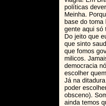
políticas dev
Meinha. Porqu
base do toma l
gente aqui só
Do jeito que e
que sinto sau
que fomos gov
milicos. Jamai
democracia n
escolher quem 
Já na ditadura
poder escolher
obsceno). Som
ainda temos qu