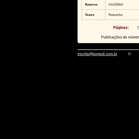
Roteiros
CASÓRIO
Teatro
Rolezinho
Páginas:
P
Publicações de núme
escrita@komedi.com.br
©