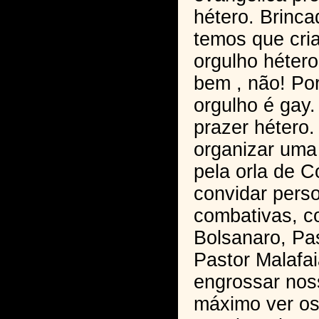
hétero. Brincad
temos que cria
orgulho hétero
bem , não! Po
orgulho é gay.
prazer hétero.
organizar uma
pela orla de 
convidar pers
combativas, c
Bolsanaro, Pas
Pastor Malafai
engrossar noss
máximo ver os