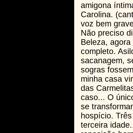
amigona íntim
Carolina. (ca
voz bem grave)
Não preciso d
Beleza, agora 
completo. Asi
sacanagem, s
sogras fossem 
minha casa vir
das Carmelita
caso... O únic
se transform
hospício. Três
terceira idade