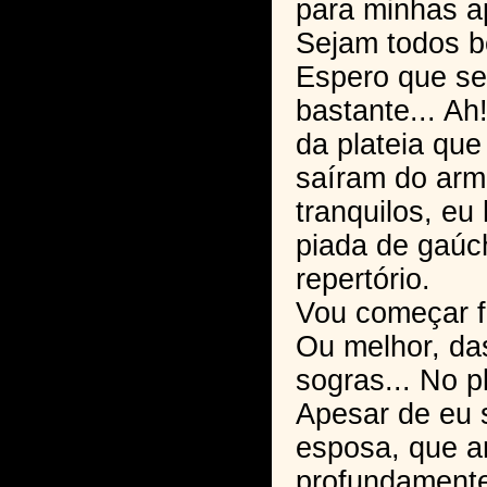
para minhas a
Sejam todos b
Espero que se
bastante... Ah
da plateia que
saíram do arm
tranquilos, eu 
piada de gaú
repertório.
Vou começar f
Ou melhor, da
sogras... No 
Apesar de eu 
esposa, que 
profundamente.