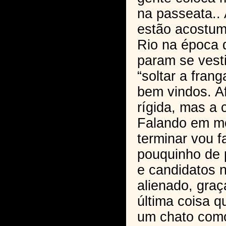
na passeata.. 
estão acostum
Rio na época 
param se vesti
“soltar a fran
bem vindos. Af
rígida, mas a 
Falando em mor
terminar vou f
pouquinho de p
e candidatos 
alienado, graç
última coisa q
um chato como