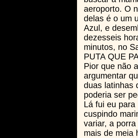
aeroporto. O 
delas é o um 
Azul, e dese
dezesseis hora
minutos, no S
PUTA QUE PA
Pior que não 
argumentar que
duas latinhas 
poderia ser pe
Lá fui eu para
cuspindo mar
variar, a porr
mais de meia 