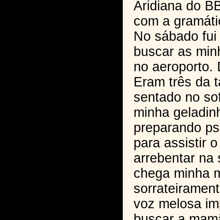
Aridiana do 
com a gramáti
No sábado fui
buscar as min
no aeroporto.
Eram três da t
sentado no so
minha geladin
preparando ps
para assistir 
arrebentar na
chega minha 
sorrateiramen
voz melosa im
buscar a mam