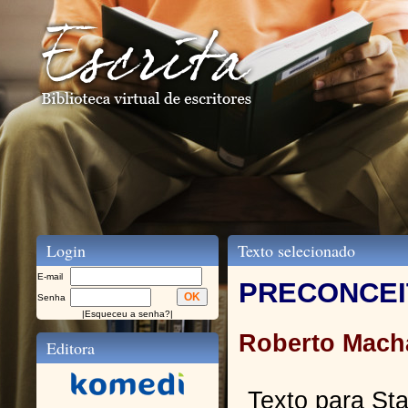
Login
Texto selecionado
E-mail
PRECONCE
Senha
|
Esqueceu a senha?
|
Roberto Mach
Editora
Texto para S