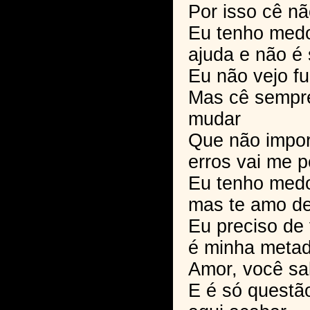
Por isso cê n
Eu tenho medo
ajuda e não é
Eu não vejo f
Mas cê sempre
mudar
Que não import
erros vai me p
Eu tenho med
mas te amo d
Eu preciso de 
é minha meta
Amor, você sa
E é só questã