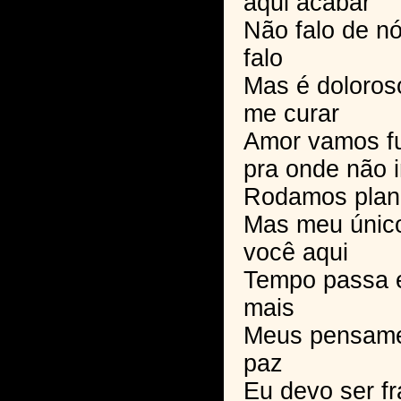
aqui acabar
Não falo de n
falo
Mas é doloroso
me curar
Amor vamos fu
pra onde não 
Rodamos plane
Mas meu único
você aqui
Tempo passa 
mais
Meus pensame
paz
Eu devo ser fr