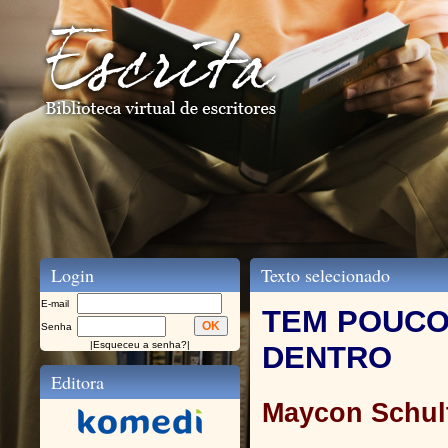
Login
Texto selecionado
E-mail
TEM POUCO
Senha
|
Esqueceu a senha?
|
DENTRO
Editora
Maycon Schul