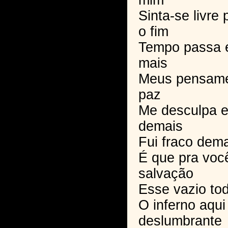
mim
Sinta-se livre
o fim
Tempo passa 
mais
Meus pensame
paz
Me desculpa e
demais
Fui fraco dema
É que pra voc
salvação
Esse vazio to
O inferno aqui
deslumbrante