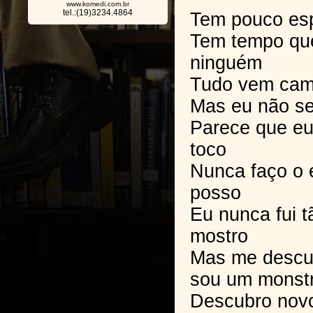
www.komedi.com.br
tel.:(19)3234.4864
Tem pouco esp
Tem tempo que
ninguém
Tudo vem cam
Mas eu não se
Parece que eu
toco
Nunca faço o 
posso
Eu nunca fui t
mostro
Mas me descul
sou um monst
Descubro nov