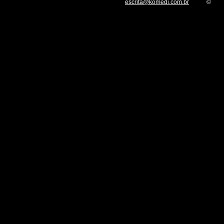
escrita@komedi.com.br
©