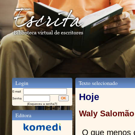
Login
Texto selecionado
E-mail
Hoje
Senha
|
Esqueceu a senha?
|
Waly Salomão
Editora
O que menos 