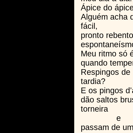
Ápice do ápice
Alguém acha q
fácil,
pronto rebent
espontaneísm
Meu ritmo só é
quando temper
Respingos de
tardia?
E os pingos d
dão saltos br
torneira
e
passam de um 