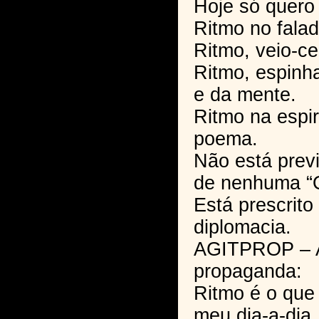
Hoje só quero 
Ritmo no falad
Ritmo, veio-ce
Ritmo, espinh
e da mente.
Ritmo na espir
poema.
Não está prev
de nenhuma “O
Está prescrito
diplomacia.
AGITPROP – A
propaganda:
Ritmo é o que
meu dia-a-dia.