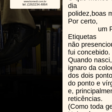
www.komedi.com.br
dia
tel.:(19)3234.4864
polidez,boas 
Por certo,
um Profe
Etiquetas
não presencio
fui concebido.
Quando nasci,
ignaro da colo
dos dois ponto
do ponto e vír
e, principalme
reticências.
(Como toda gen