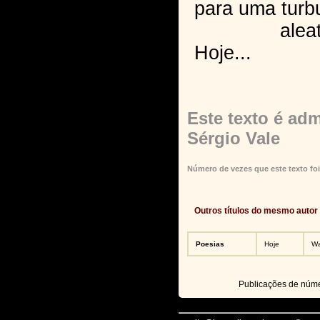
para uma turb
aleatór
Hoje...
Este texto é adm
Sérgio Vale
Número de vezes que este texto foi
Outros títulos do mesmo autor
Poesias
Hoje
Wa
Publicações de núm