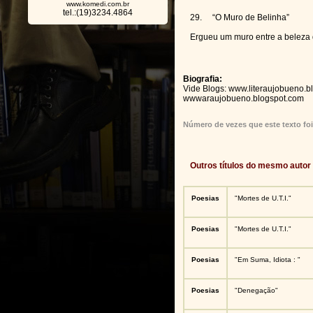
www.komedi.com.br
tel.:(19)3234.4864
29. “O Muro de Belinha”
Ergueu um muro entre a beleza d
Biografia:
Vide Blogs: www.literaujobueno.b
wwwaraujobueno.blogspot.com
Número de vezes que este texto foi
Outros títulos do mesmo autor
Poesias
"Mortes de U.T.I."
Poesias
"Mortes de U.T.I."
Poesias
"Em Suma, Idiota : "
Poesias
"Denegação"