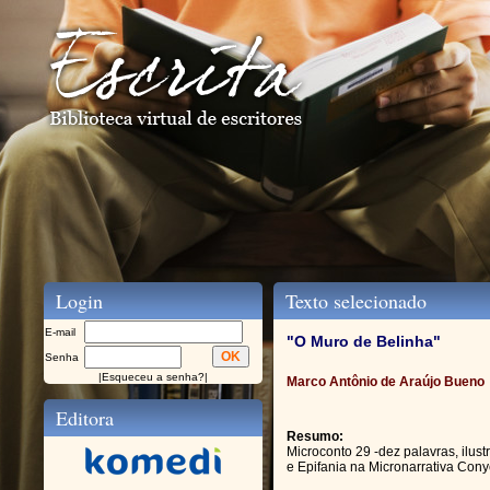
Login
Texto selecionado
E-mail
"O Muro de Belinha"
Senha
|
Esqueceu a senha?
|
Marco Antônio de Araújo Bueno
Editora
Resumo:
Microconto 29 -dez palavras, ilus
e Epifania na Micronarrativa Co