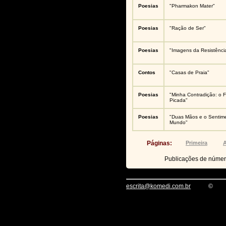
Poesias
"Pharmakon Mater"
Poesias
"Ração de Ser"
Poesias
"Imagens da Resistênci
Contos
"Casas de Praia"
Poesias
"Minha Contradição: o 
Picada"
Poesias
"Duas Mãos e o Sentim
Mundo"
Páginas:
Primeira
A
Publicações de núme
escrita@komedi.com.br
©