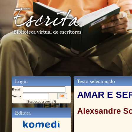
Login
Texto selecionado
E-mail
AMAR E SE
Senha
|
Esqueceu a senha?
|
Alexsandre S
Editora