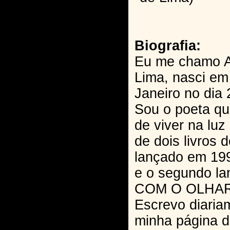
Biografia:
Eu me chamo A
Lima, nasci em 
Janeiro no dia 
Sou o poeta qu
de viver na luz
de dois livros 
lançado em 1
e o segundo la
COM O OLHAR 
Escrevo diaria
minha página 