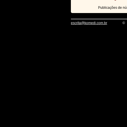
Publicações de n
escrita@komedi.com.br
©