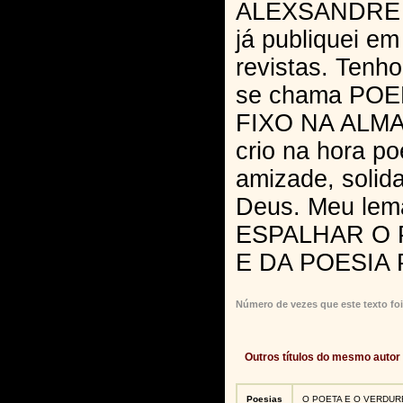
ALEXSANDRE 
já publiquei em
revistas. Tenh
se chama PO
FIXO NA ALMA,
crio na hora p
amizade, solid
Deus. Meu le
ESPALHAR O
E DA POESIA
Número de vezes que este texto foi
Outros títulos do mesmo autor
Poesias
O POETA E O VERDUR