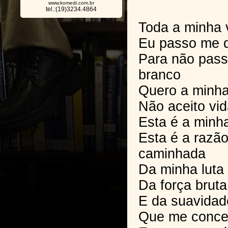
www.komedi.com.br
tel.:(19)3234.4864
Toda a minha 
Eu passo me 
Para não pass
branco
Quero a minha
Não aceito vida
Esta é a minh
Esta é a razã
caminhada
Da minha luta
Da força bruta
E da suavidad
Que me conce