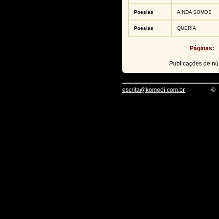
Poesias
AINDA SOMOS
Poesias
QUERIA
Páginas:
Publicações de n
escrita@komedi.com.br
©