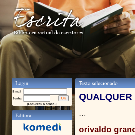
Login
Texto selecionado
E-mail
QUALQUER 
Senha
|
Esqueceu a senha?
|
...
Editora
orivaldo grand