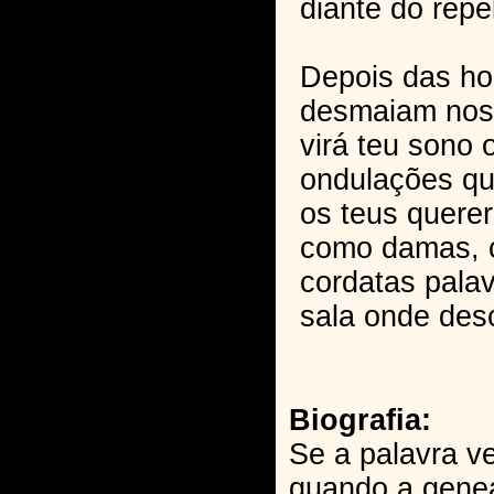
diante do repel
Depois das hor
desmaiam nos 
virá teu sono 
ondulações qu
os teus quere
como damas, 
cordatas palav
sala onde des
Biografia:
Se a palavra v
quando a gene