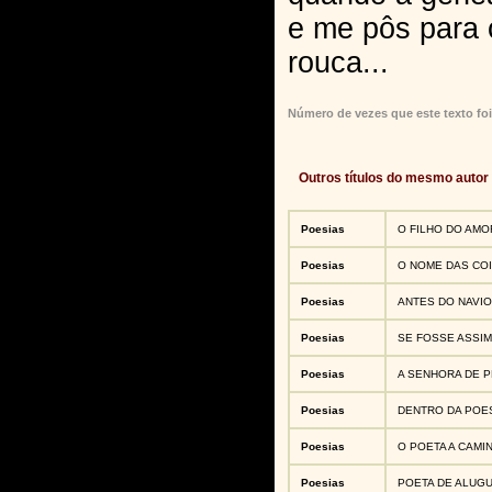
e me pôs para 
rouca...
Número de vezes que este texto foi
Outros títulos do mesmo autor
Poesias
O FILHO DO AMO
Poesias
O NOME DAS CO
Poesias
ANTES DO NAVIO
Poesias
SE FOSSE ASSIM
Poesias
A SENHORA DE 
Poesias
DENTRO DA POE
Poesias
O POETA A CAMI
Poesias
POETA DE ALUG