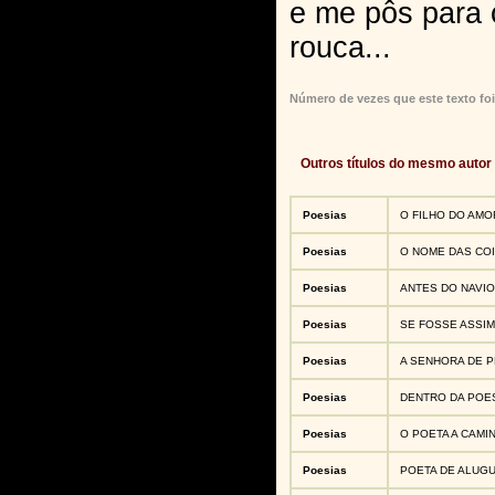
e me pôs para 
rouca...
Número de vezes que este texto foi
Outros títulos do mesmo autor
Poesias
O FILHO DO AMO
Poesias
O NOME DAS CO
Poesias
ANTES DO NAVIO
Poesias
SE FOSSE ASSIM
Poesias
A SENHORA DE 
Poesias
DENTRO DA POE
Poesias
O POETA A CAMI
Poesias
POETA DE ALUG