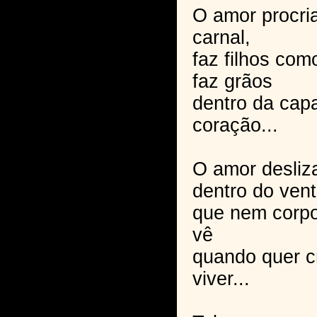
O amor procri
carnal,
faz filhos com
faz grãos
dentro da cap
coração...
O amor desliz
dentro do vent
que nem corpo
vê
quando quer cr
viver...