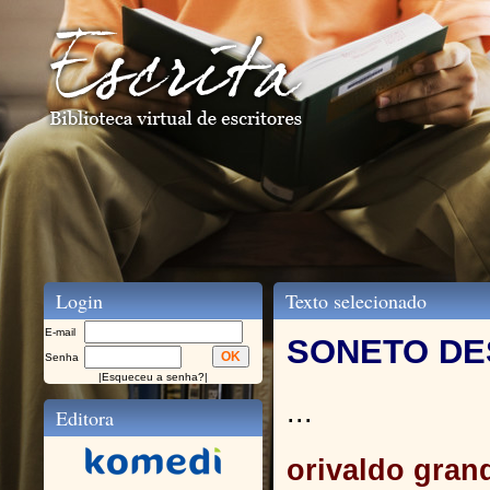
Login
Texto selecionado
E-mail
SONETO D
Senha
|
Esqueceu a senha?
|
...
Editora
orivaldo grand