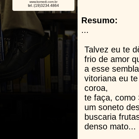
www.komedi.com.br
tel.:(19)3234.4864
Resumo:
...
Talvez eu te d
frio de amor q
a esse sembla
vitoriana eu t
coroa,
te faça, como 
um soneto des
buscaria fruta
denso mato...