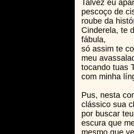
Talvez eu apan
pescoço de ci
roube da histór
Cinderela, te
fábula,
só assim te c
meu avassala
tocando tuas 
com minha líng
Pus, nesta co
clássico sua c
por buscar te
escura que me
mesmo que ve