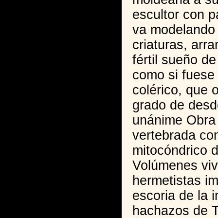
escultor con p
va modelando 
criaturas, arr
fértil sueño d
como si fuese
colérico, que 
grado de desd
unánime Obra 
vertebrada con
mitocóndrico 
Volúmenes viv
hermetistas i
escoria de la 
hachazos de Th