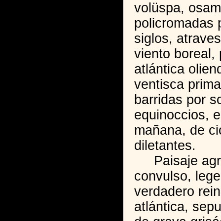
volüspa, osa
policromadas p
siglos, atrave
viento boreal,
atlántica olie
ventisca prima
barridas por so
equinoccios, en
mañana, de ci
diletantes.
Paisaje agres
convulso, lege
verdadero rein
atlántica, sep