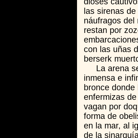
dioses cautivo
las sirenas de
náufragos del
restan por zoz
embarcaciones
con las uñas d
berserk muert
La arena se t
inmensa e infi
bronce donde 
enfermizas de 
vagan por doq
forma de obel
en la mar, al i
de la sinarquía