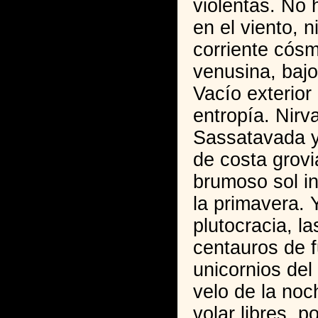
violentas. No 
en el viento, n
corriente cósm
venusina, bajo 
Vacío exterior 
entropía. Nirv
Sassatavada 
de costa grovi
brumoso sol i
la primavera. 
plutocracia, la
centauros de f
unicornios del
velo de la no
volar libres, p