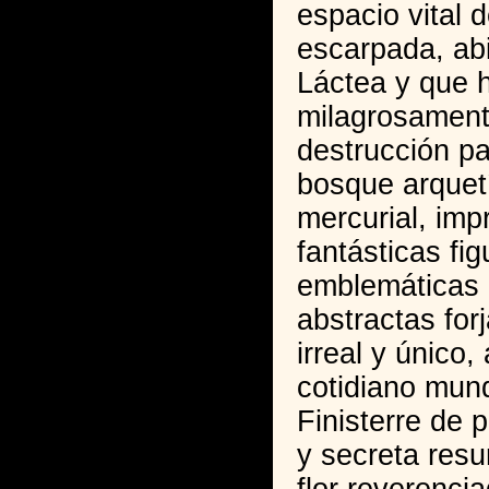
espacio vital d
escarpada, abi
Láctea y que 
milagrosamente
destrucción pa
bosque arquetí
mercurial, im
fantásticas fig
emblemáticas 
abstractas for
irreal y único,
cotidiano mund
Finisterre de 
y secreta resur