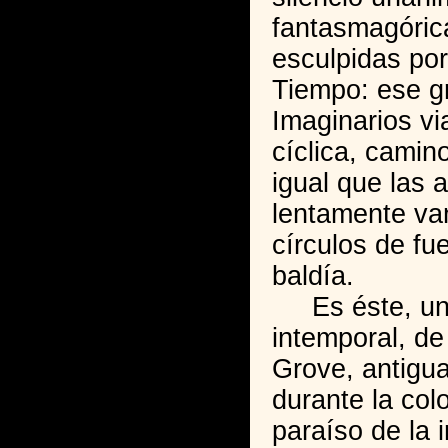
fantasmagóric
esculpidas por
Tiempo: ese gr
Imaginarios vi
cíclica, camin
igual que las 
lentamente va
círculos de fue
baldía.
Es éste, un l
intemporal, de
Grove, antigua
durante la col
paraíso de la 