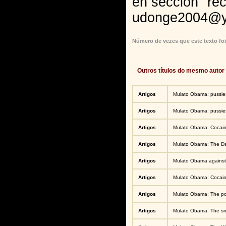
en sección "re
udonge2004@y
Número de vezes que este texto foi
Outros títulos do mesmo autor
Artigos
Mulato Obama: pussie
Artigos
Mulato Obama: pussie
Artigos
Mulato Obama: Cocain
Artigos
Mulato Obama: The Dar
Artigos
Mulato Obama against 
Artigos
Mulato Obama: Cocain
Artigos
Mulato Obama: The poo
Artigos
Mulato Obama: The sni