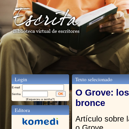
Login
Texto selecionado
E-mail
O Grove: los
Senha
|
Esqueceu a senha?
|
bronce
Editora
Artículo sobre 
o Grove