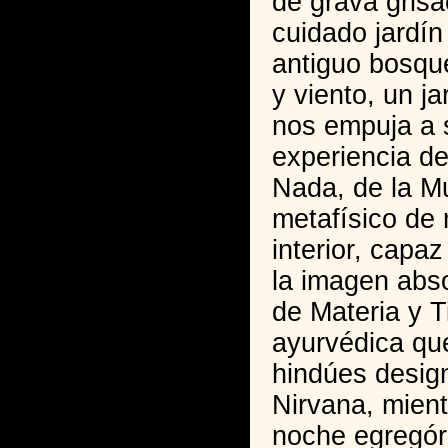
de grava gris
cuidado jardí
antiguo bosque
y viento, un j
nos empuja a 
experiencia de
Nada, de la M
metafísico de 
interior, capa
la imagen abso
de Materia y T
ayurvédica qu
hindúes desig
Nirvana, mient
noche egregór