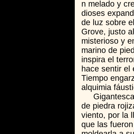
n melado y cre
dioses expand
de luz sobre el
Grove, justo a
misterioso y 
marino de pied
inspira el terr
hace sentir el
Tiempo engarz
alquimia fáusti
Gigantescas
de piedra roji
viento, por la l
que las fuero
moldearla a su