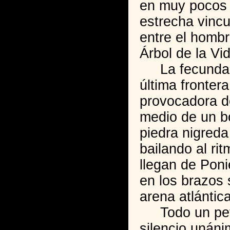
en muy pocos 
estrecha vincu
entre el hombre
Árbol de la Vi
La fecunda m
última fronter
provocadora de
medio de un b
piedra nigreda
bailando al ri
llegan de Poni
en los brazos 
arena atlántica
Todo un petr
silencio unáni