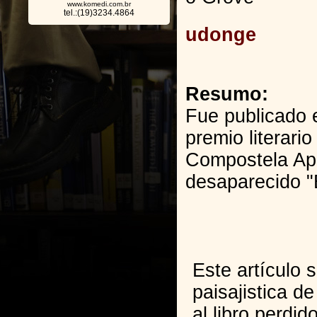
www.komedi.com.br
tel.:(19)3234.4864
udonge
Resumo:
Fue publicado 
premio literari
Compostela Apa
desaparecido "E
Este artículo s
paisajistica d
al libro perdi