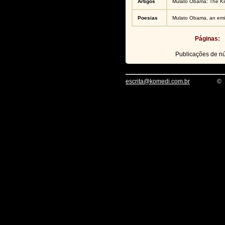
Artigos
Mulato Obama: The Kil
Poesias
Mulato Obama, an emis
Páginas:
Publicações de 
escrita@komedi.com.br
©