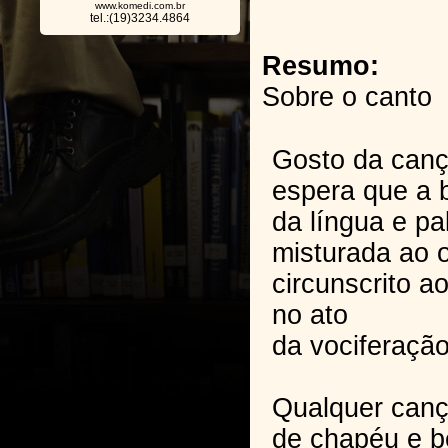
www.komedi.com.br
tel.:(19)3234.4864
Resumo:
Sobre o canto
Gosto da canç
espera que a 
da língua e pa
misturada ao o
circunscrito a
no ato
da vociferação
Qualquer canç
de chapéu e be