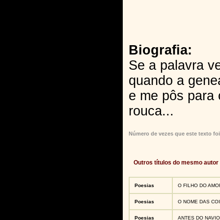
Biografia:
Se a palavra v
quando a gene
e me pôs para 
rouca...
Número de vezes que este texto foi
Outros títulos do mesmo autor
Poesias
O FILHO DO AMO
Poesias
O NOME DAS CO
Poesias
ANTES DO NAVIO