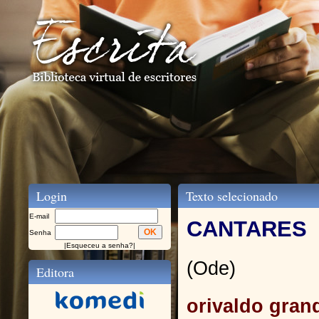
Login
Texto selecionado
E-mail
CANTARES
Senha
|
Esqueceu a senha?
|
(Ode)
Editora
orivaldo grand