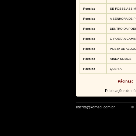
Poesias
SE FOSSE ASSIM
Poesias
A SENHORA DE 
Poesias
DENTRO DA POE
Poesias
O POETA A CAMI
Poesias
POETA DE ALUG
Poesias
AINDA SOMOS
Poesias
QUERIA
Páginas:
Publicações de n
escrita@komedi.com.br
©