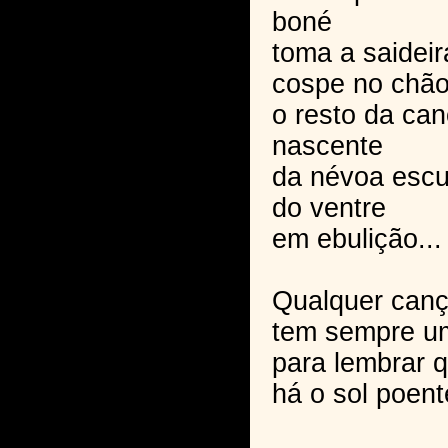
boné
toma a saideir
cospe no chã
o resto da ca
nascente
da névoa escu
do ventre
em ebulição...
Qualquer can
tem sempre um
para lembrar 
há o sol poente