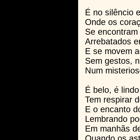
É no silêncio 
Onde os coraçõ
Se encontram 
Arrebatados e
E se movem a
Sem gestos, n
Num misterios
É belo, é lind
Tem respirar d
E o encanto d
Lembrando po
Em manhãs de
Quando os ast