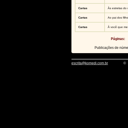
Cartas
Às estrelas do
Cartas
Ao pai dos fil
Cartas
À você que me
Páginas:
Publicações de núm
escrita@komedi.com.br
©