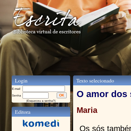
Login
Texto selecionado
E-mail
O amor dos 
Senha
|
Esqueceu a senha?
|
Maria
Editora
Os sós tamb