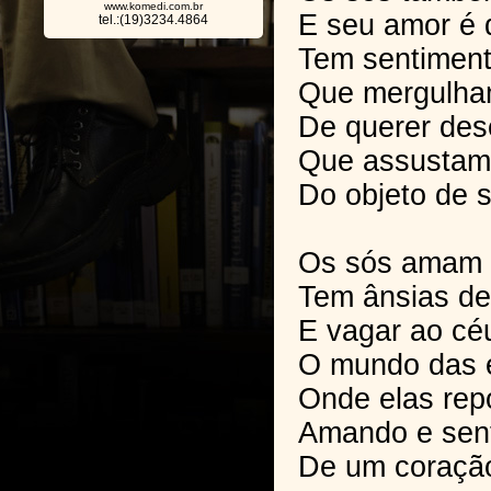
www.komedi.com.br
E seu amor é d
tel.:(19)3234.4864
Tem sentiment
Que mergulha
De querer de
Que assustam 
Do objeto de 
Os sós amam 
Tem ânsias de
E vagar ao cé
O mundo das e
Onde elas rep
Amando e sen
De um coraçã